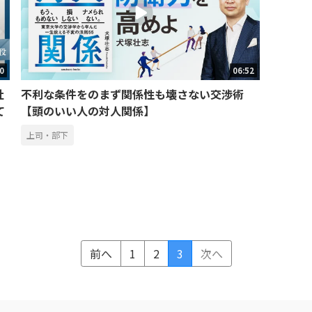
50
06:52
社
不利な条件をのまず関係性も壊さない交渉術
て
【頭のいい人の対人関係】
上司・部下
前へ
1
2
3
次へ