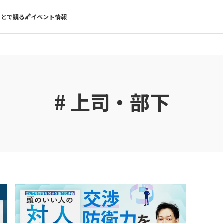
あとで観る
イベント情報
# 上司・部下