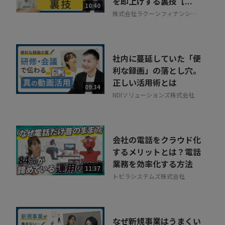
を即上げする裏技【...
相談を希望する
10:40
無料
株式会社ラクーンフィナンシャ
ル
社内に蔓延していた「便
利な録画」の落とし穴。
正しい活用術とは
09:34
NDIソリューションズ株式会社
会社の電話をクラウド化
するメリットとは？電話
業務を効率化する方法
11:37
トビラシステムズ株式会社
なぜ新規事業はうまくい