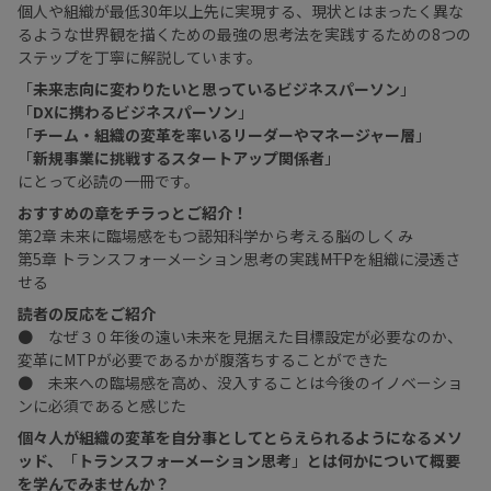
個人や組織が最低30年以上先に実現する、現状とはまったく異な
るような世界観を描くための最強の思考法を実践するための8つの
ステップを丁寧に解説しています。
「
未来志向に変わりたいと思っているビジネスパーソン
」
「
DXに携わるビジネスパーソン
」
「
チーム・組織の変革を率いるリーダーやマネージャー層
」
「
新規事業に挑戦するスタートアップ関係者
」
にとって必読の一冊です。
おすすめの章をチラっとご紹介！
第2章 未来に臨場感をもつ――認知科学から考える脳のしくみ
第5章 トランスフォーメーション思考の実践――MTPを組織に浸透さ
せる
読者の反応をご紹介
● なぜ３０年後の遠い未来を見据えた目標設定が必要なのか、
変革にMTPが必要であるかが腹落ちすることができた
● 未来への臨場感を高め、没入することは今後のイノベーショ
ンに必須であると感じた
個々人が組織の変革を自分事としてとらえられるようになるメソ
ッド、
「
トランスフォーメーション思考
」
とは何かについて概要
を学んでみませんか？