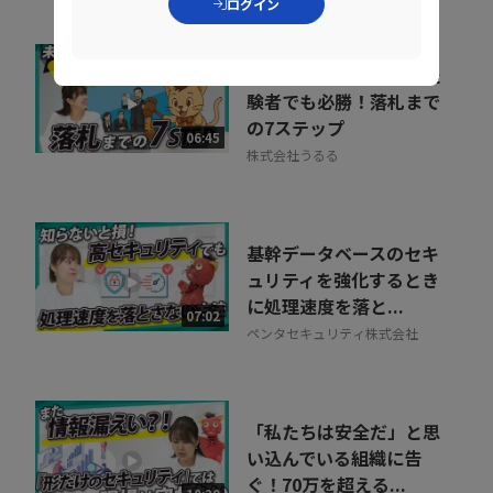
ログイン
これだけで「入札」未経
験者でも必勝！落札まで
の7ステップ
06:45
株式会社うるる
基幹データベースのセキ
ュリティを強化するとき
に処理速度を落と...
07:02
ペンタセキュリティ株式会社
「私たちは安全だ」と思
い込んでいる組織に告
ぐ！70万を超える...