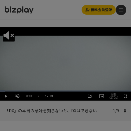
無料会員登録
Loaded
:
Playback
3.47%
自動
1x
Current
0:01
/
Duration
17:19
Rate
Play
Unmute
Picture-
(270p)
Full
in-
Picture
Time
「DX」の本当の意味を知らないと、DXはできない
1
/
9