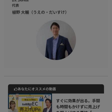
DX JAPAN
代表
DXの必要性、成功事例、なぜ日本企業のDXが進まないのか、な
植野 大輔（うえの・だいすけ）
ど。
DXについて多角的なお話を頂戴しました。
ズバリ、日本企業は変革が苦手
しかし、変革に終わりはない
あなたにオススメの動画
動画でご紹介しているサービスについて
お気軽にご相談・ご質問いただけます！
すぐに効果が出る。手間
30秒でお申し込み可能
も時間もかけずに売上げ