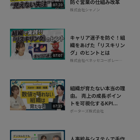
防ぐ営業の仕組み改革
07:20
株式会社シャノン
キャリア迷子を防ぐ！組
織をあげた「リスキリン
グ」のヒントとは
07:07
株式会社ベネッセコーポレーシ
ョン
組織が育たない本当の理
由。 売上の成長ポイン
トを可視化するKPI...
07:35
ポーターズ株式会社
人事給与システムで手作