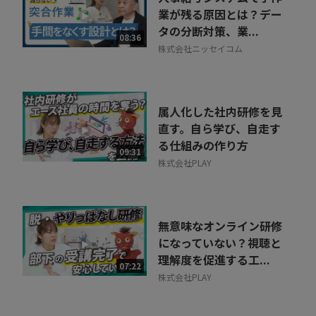
業が残る原因とは？デー
タの分断対策、業...
08:36
株式会社ニッセイコム
属人化した社内研修を見
直す。自ら学び、自走す
る仕組みの作り方
09:31
株式会社PLAY
無意味なオンライン研修
になっていない？視聴と
理解度を促進する工...
07:22
株式会社PLAY