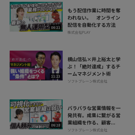
もう配信作業に時間を奪
われない。 オンライン
配信を自動化する方法
06:21
株式会社PLAY
横山信弘×井上裕太と学
ぶ！「絶対達成」するチ
ームマネジメント術
11:23
ソフトブレーン株式会社
バラバラな営業情報を一
発共有。成果に繋がる営
業組織を作る、顧客...
06:28
ソフトブレーン株式会社