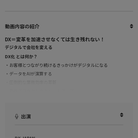
動画内容の紹介
DX＝変革を加速させなくては生き残れない！
デジタルで会社を変える
DX化 とは何か？
・お客様とつながり続けるきっかけがデジタルになる
・データをAIが演算する
・圧倒的な業務効率の革新
・商品プロダクトのグレードアップ
・従業員のエンパワメント
業務のやり方が根本的に変わる
ことをDX化と言います。
出演
メリットしかないDXですが、なぜ、促進されないのでしょうか？
本動画では、DX JAPAN 代表でもあり、『トランスフォーメーシ
ョン思考』の著者でもある植野 大輔氏をお招きして、