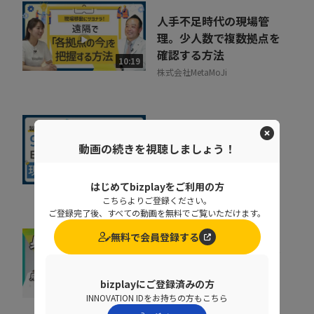
人手不足時代の現場管
理。少人数で複数拠点を
確認する方法
10:19
株式会社MetaMoJi
現場を見すぎて失敗…？
動画の続きを視聴しましょう！
製造業ERPでムダ足を踏
まないためのイロハ
10:45
はじめてbizplayをご利用の方
京セラコミュニケーションシス
テム株式会社
こちらよりご登録ください。
ご登録完了後、すべての動画を無料でご覧いただけます。
無料で会員登録する
意外と身近な「官公庁入
札」。初心者が見落とし
がちな「資格」のワナ
bizplayにご登録済みの方
07:23
INNOVATION IDをお持ちの方もこちら
株式会社うるる