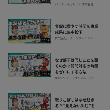
10:20
ペンタセキュリティ株式会社
督促に費やす時間を事業
成果に集中投下
株式会社ラクーンフィナンシャ
07:05
ル
なぜ部下は同じことを聞
くのか？質問対応の時間
をゼロにする方法
07:52
NDIソリューションズ株式会社
取りこぼしはなぜ起き
る？“見えない失注”を