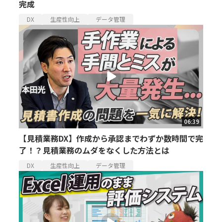
完成
DX
生産性向上
データ管理
06:39
【見積業務DX】作成から承認までわずか数時間で完
了！？見積業務のムダをなくした方法とは
DX
生産性向上
データ管理