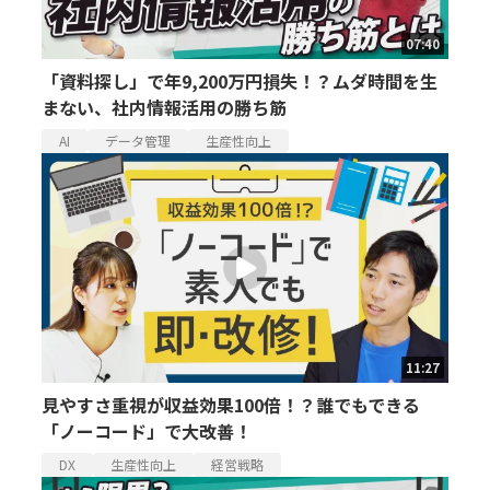
07:40
「資料探し」で年9,200万円損失！？ムダ時間を生
まない、社内情報活用の勝ち筋
AI
データ管理
生産性向上
11:27
見やすさ重視が収益効果100倍！？誰でもできる
「ノーコード」で大改善！
DX
生産性向上
経営戦略