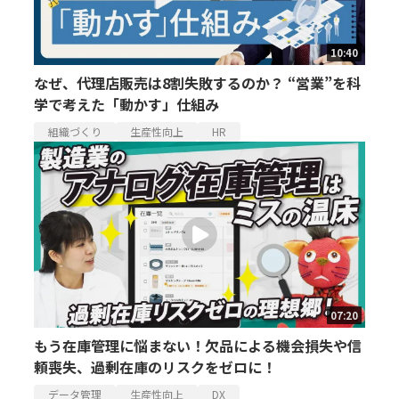
10:40
なぜ、代理店販売は8割失敗するのか？ “営業”を科
学で考えた「動かす」仕組み
組織づくり
生産性向上
HR
07:20
もう在庫管理に悩まない！欠品による機会損失や信
頼喪失、過剰在庫のリスクをゼロに！
データ管理
生産性向上
DX