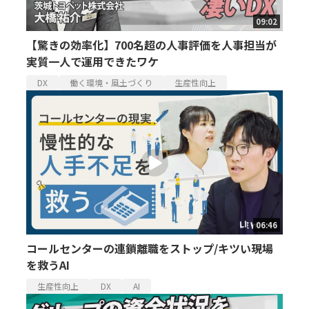
09:02
【驚きの効率化】700名超の人事評価を人事担当が
実質一人で運用できたワケ
DX
働く環境・風土づくり
生産性向上
06:46
コールセンターの連鎖離職をストップ/キツい現場
を救うAI
生産性向上
DX
AI