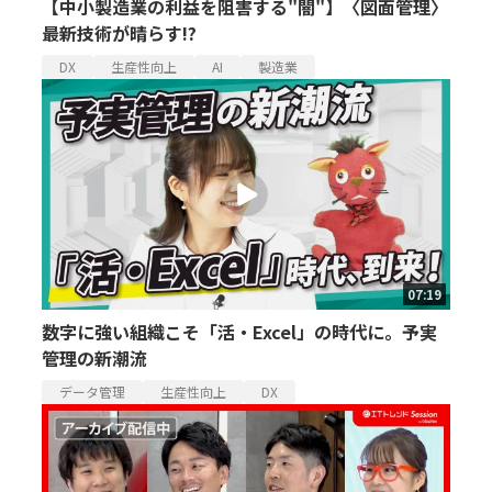
【中小製造業の利益を阻害する"闇"】〈図面管理〉
最新技術が晴らす!?
DX
生産性向上
AI
製造業
07:19
数字に強い組織こそ「活・Excel」の時代に。予実
管理の新潮流
データ管理
生産性向上
DX