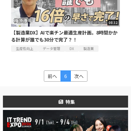
08:32
【製造業DX】AIで楽チン最適生産計画。8時間かか
る計算が誰でも30分で完了？！
生産性向上
データ管理
DX
製造業
前へ
6
次へ
特集