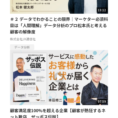
13:12
＃２ データでわかることの限界｜マーケター必須科
目は「人間理解」データ分析のプロ松本氏と考える
顧客の解像度
株式会社JX通信社
データ分析
07:59
顧客満足度100%を超える企業【顧客が熱狂するネ
ット靴店 ザッポス伝説】