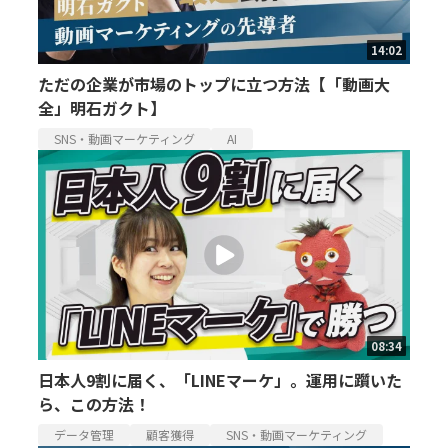
14:02
ただの企業が市場のトップに立つ方法【「動画大
全」明石ガクト】
SNS・動画マーケティング
AI
08:34
日本人9割に届く、「LINEマーケ」。運用に躓いた
ら、この方法！
データ管理
顧客獲得
SNS・動画マーケティング