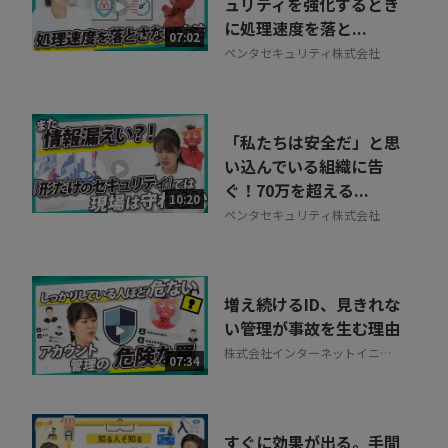
ュリティを強化するとき
に処理速度を落と...
07:02
ペンタセキュリティ株式会社
「私たちは安全だ」と思
い込んでいる組織に告
ぐ！70万を超える...
10:20
ペンタセキュリティ株式会社
増え続けるID、見きれな
い管理が事故を生む理由
株式会社インターネットイニシ
07:34
アティブ
すぐに効果が出る。手間