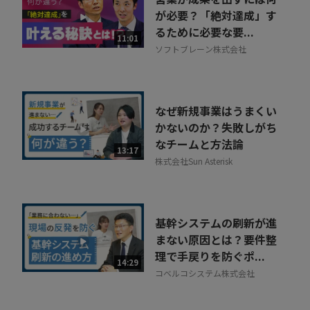
が必要？「絶対達成」す
るために必要な要...
11:01
ソフトブレーン株式会社
なぜ新規事業はうまくい
かないのか？失敗しがち
なチームと方法論
13:17
株式会社Sun Asterisk
基幹システムの刷新が進
まない原因とは？要件整
理で手戻りを防ぐポ...
14:29
コベルコシステム株式会社