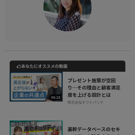
あなたにオススメの動画
動画でご紹介しているサービスについて
お気軽にご相談・ご質問いただけます！
プレゼント施策が空回
30秒でお申し込み可能
り…その理由と顧客満足
度を上げる設計とは
相談を希望する
06:28
無料
株式会社ギフトパッド
基幹データベースのセキ