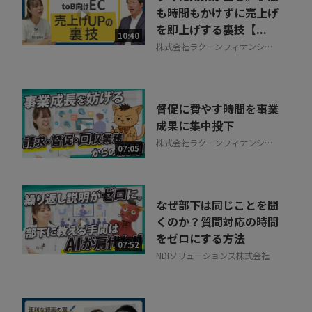
も時間もかけずに売上げ
を即上げする裏技【...
10:40
株式会社ラクーンフィナンシャ
ル
督促に費やす時間を事業
成果に集中投下
株式会社ラクーンフィナンシャ
07:05
ル
なぜ部下は同じことを聞
くのか？質問対応の時間
をゼロにする方法
07:52
NDIソリューションズ株式会社