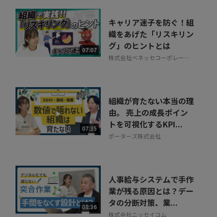
キャリア迷子を防ぐ！組
織をあげた「リスキリン
グ」のヒントとは
07:07
株式会社ベネッセコーポレーシ
ョン
組織が育たない本当の理
由。 売上の成長ポイン
トを可視化するKPI...
07:35
ポーターズ株式会社
人事給与システムで手作
業が残る原因とは？デー
タの分断対策、業...
08:36
株式会社ニッセイコム