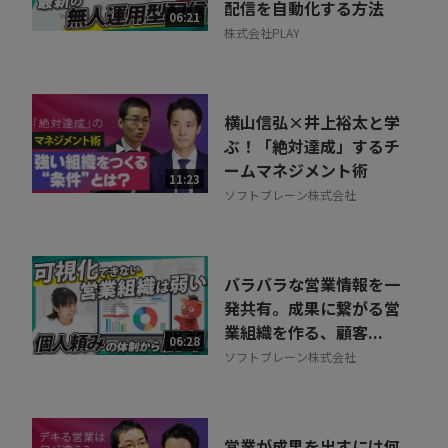
配信を自動化する方法
06:21
株式会社PLAY
横山信弘×井上裕太と学
ぶ！「絶対達成」するチ
ームマネジメント術
11:23
ソフトブレーン株式会社
バラバラな営業情報を一
発共有。成果に繋がる営
業組織を作る、顧客...
06:28
ソフトブレーン株式会社
営業が成果を出すには何