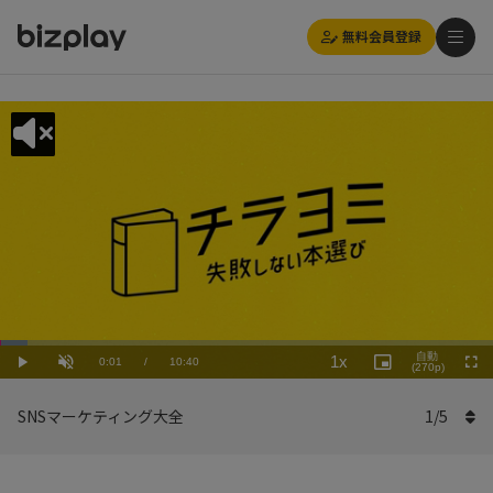
無料会員登録
Loaded
:
Playback
5.63%
自動
1x
Current
0:01
/
Duration
10:40
Rate
Play
Unmute
Picture-
(270p)
Full
in-
Picture
Time
SNSマーケティング大全
1
/
5