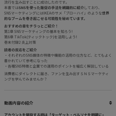
流行を生み出すことに成功したのです。
本書では
SNSを使った販促の手法を網羅的に紹介
しており、
SNSマーケティングにはIKEAのサメ「ブローハイ」のような
世界
的なブームを巻き起こせる可能性を秘めています。
おすすめの章をチラっとご紹介！
第1章 SNSマーケティングの基本を知ろう!
第6章 TikTok(ティックトック)を活用しよう!
巻末付録2 炎上対策
読者の反応をご紹介
・それぞれのSNS媒体の特徴や機能の活用の仕方など、とてもよく
書かれていて参考になった
・各種SNS特徴と企業での運用のポイントを幅広く解説している
消費者にダイレクトに届き、ファンを生み出すＳＮＳマーケティ
ングを学んでみませんか？
動画内容の紹介
アカウントを開設する時は「ターゲット・ペルソナを明確に」