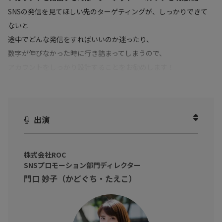
SNSの発信を見てほしい先のターゲティングが、しっかりできて
ないと
途中でどんな発信をすればいいのか迷ったり、
数字が伸びなかった時に行き詰まってしまうので、
アカウントをしっかり設計することをお勧めします！
本動画では、「
ターゲット・ペルソナの決め方
」や「
あなたのア
ルゴリズムも重要
」などをお話いただきました。
SNSマーケティングに力を入れ始めた企業の運用担当者、
出演
継続が大切と思いつつ成果がなく、運用のレベルアップをしたい
方へ！
株式会社ROC
消費者にダイレクトに届き、ファンを生み出すＳＮＳマーケティ
SNSプロモーション部門ディレクター
ングを学びましょう！！
門口 妙子（かどぐち・たえこ）