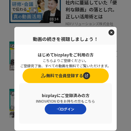
社内に蔓延していた「便
利な録画」の落とし穴。
正しい活用術とは
09:34
NDIソリューションズ株式会社
動画の続きを視聴しましょう！
会社の電話をクラウド化
はじめてbizplayをご利用の方
するメリットとは？電話
こちらよりご登録ください。
業務を効率化する方法
ご登録完了後、すべての動画を無料でご覧いただけます。
11:37
トビラシステムズ株式会社
無料で会員登録する
bizplayにご登録済みの方
取りこぼしはなぜ起き
INNOVATION IDをお持ちの方もこちら
る？“見えない失注”を
ログイン
防ぐ営業の仕組み改革
07:20
株式会社シャノン