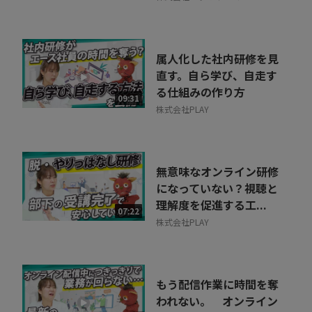
属人化した社内研修を見
直す。自ら学び、自走す
る仕組みの作り方
09:31
株式会社PLAY
無意味なオンライン研修
になっていない？視聴と
理解度を促進する工...
07:22
株式会社PLAY
もう配信作業に時間を奪
われない。 オンライン