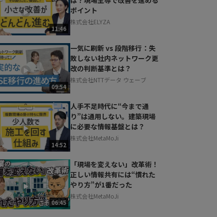
ポイント
株式会社ELYZA
11:46
一気に刷新 vs 段階移行：失
敗しない社内ネットワーク更
改の判断基準とは？
株式会社NTTデータ ウェーブ
09:54
人手不足時代に“今まで通
り”は通用しない。建築現場
に必要な情報基盤とは？
株式会社MetaMoJi
14:52
「現場を変えない」改革術！
正しい情報共有には“慣れた
やり方”が1番だった
株式会社MetaMoJi
06:45