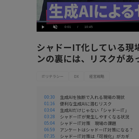
Loaded
:
5.59%
Current
0:01
/
Duration
10:45
Play
Unmute
Time
シャドーIT化している現
ンの裏には、リスクがあ
ITリテラシー
DX
経営戦略
00:30
生成AIを独断で入れる現場の現状
01:16
便利な生成AIに潜むリスク
03:04
生成AIだけじゃない「シャドーIT」
03:28
シャドーITが発生しやすくなる状況
05:04
シャドーIT対策 現場の課題
06:59
アンケートはシャドーIT対策になる？
07:35
シャドーIT対策は「可視化」がカギ