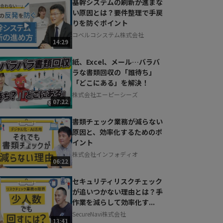
基幹システムの刷新が進まな
い原因とは？要件整理で手戻
りを防ぐポイント
コベルコシステム株式会社
14:29
紙、Excel、メール…バラバ
ラな書類回収の「誰待ち」
「どこにある」を解決！
株式会社エーピーシーズ
07:22
書類チェック業務が減らない
原因と、効率化するためのポ
イント
株式会社インフォディオ
06:22
セキュリティリスクチェック
が追いつかない理由とは？手
作業を減らして効率化す...
SecureNavi株式会社
13:41