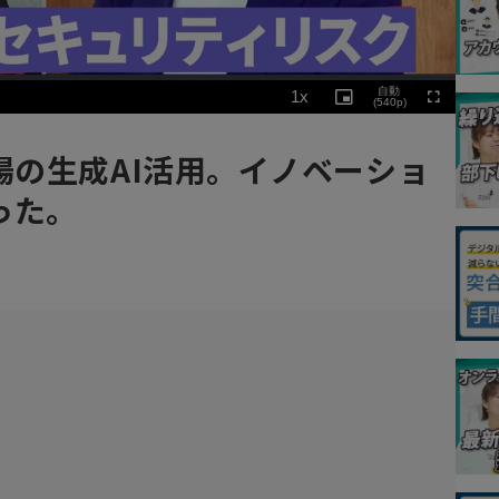
Playback
自動
1x
Rate
Picture-
(540p)
Fullscreen
in-
Picture
場の生成AI活用。イノベーショ
った。