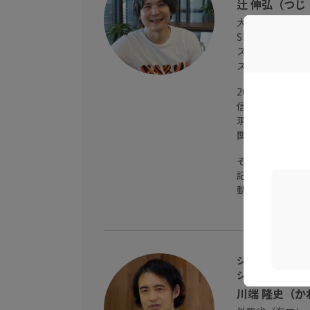
辻 伸弘（つじ
大阪府出身。
SI企業にてセ
ステムの弱点を
スト)業務に従
2014年にSB
信するエヴァン
現在は、セキュ
関わるの動向を
その他、イベン
記事や書籍の執
動に取り組む。
ジョーシス株式
シニアエコノミ
川端 隆史（