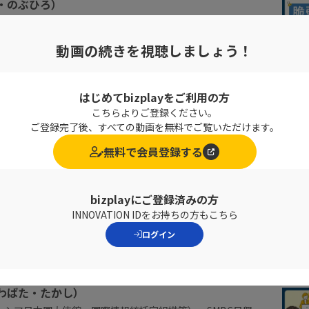
・のぶひろ）
キュリティ技術者として、セキュリティ製品の構築や、情報シ
動画の続きを視聴しましょう！
洗い出し修正方法を助言するペネトレーションテスト(侵入テ
事。民間企業や官公庁問わず多くの診断実績を持つ。
テクノロジーに転職し、診断事業に携わりながら情報を対外発
はじめてbizplayをご利用の方
ジェリストとして活動。
こちらよりご登録ください。
リティリサーチャーとして国内外のサイバーセキュリティに
ご登録完了後、すべての動画を無料でご覧いただけます。
調査・分析し、脅威情報の発信を行う。
無料で会員登録する
トや勉強会での講演、テレビ・新聞などメディアへの出演、
筆など、セキュリティに関する情報を発信し、普及・啓発活
bizplayにご登録済みの方
INNOVATION IDをお持ちの方もこちら
ログイン
会社
スト
かわばた・たかし）