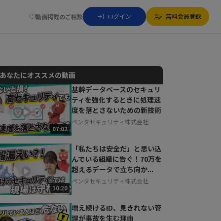
ログイン
無料会員登録
動画掲載のご相談
あなたにオススメの動画
基幹データベースのセキュリ
ティを強化するときに処理速
動画でご紹介しているサービスについて
度を落とさないための新技術
お気軽にご相談・ご質問いただけます！
ペンタセキュリティ株式会社
30秒でお申し込み可能
07:02
相談を希望する
無料
「私たちは安全だ」と思い込
んでいる組織に告ぐ！70万を
超えるデータで立ち向か...
ペンタセキュリティ株式会社
10:20
増え続けるID、見きれない管
理が事故を生む理由