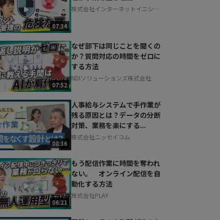
株式会社インターネットイニシア
ティブ
07:34
なぜ部下は同じことを聞くの
か？質問対応の時間をゼロに
する方法
NDIソリューションズ株式会社
07:52
人事給与システムで手作業が
残る原因とは？データの分断
対策、業務を楽にする...
株式会社ニッセイコム
08:36
もう配信作業に時間を奪われ
ない。 オンライン配信を自
動化する方法
株式会社PLAY
06:21