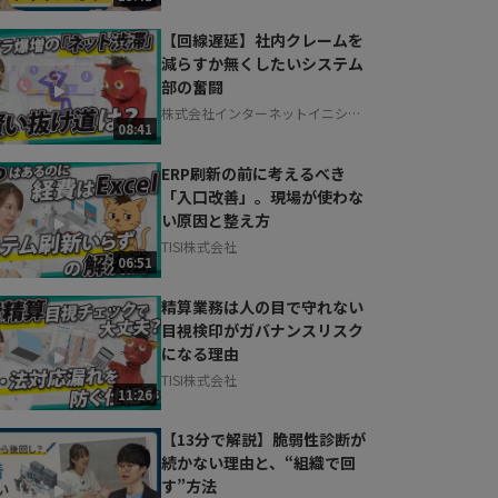
【回線遅延】社内クレームを
減らすか無くしたいシステム
部の奮闘
株式会社インターネットイニシア
08:41
ティブ
ERP刷新の前に考えるべき
「入口改善」。現場が使わな
い原因と整え方
TISI株式会社
06:51
精算業務は人の目で守れない
目視検印がガバナンスリスク
になる理由
TISI株式会社
11:26
【13分で解説】脆弱性診断が
続かない理由と、“組織で回
す”方法