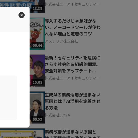
株式会社エーアイセキュリティラ
13:39
ボ
導入するだけじゃ意味がな
い。ノーコードツールが使わ
れない理由と定着のコツ
アステリア株式会社
09:44
最新！セキュリティを危険に
さらす社会的＆組織的問題。
安全対策をアップデート...
株式会社エーアイセキュリティラ
15:08
ボ
生成AIの業務活用が進まない
原因とは？AI活用を定着させ
る方法
株式会社ELYZA
09:53
業務改善が進まない原因と
は？現場主導で改善を進める