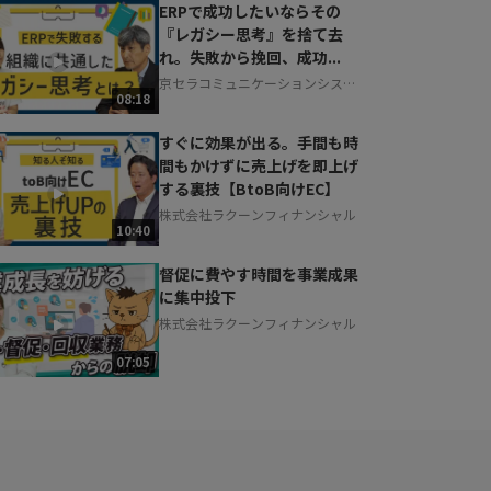
ERPで成功したいならその
『レガシー思考』を捨て去
れ。失敗から挽回、成功...
京セラコミュニケーションシステ
08:18
ム株式会社
すぐに効果が出る。手間も時
間もかけずに売上げを即上げ
する裏技【BtoB向けEC】
株式会社ラクーンフィナンシャル
10:40
督促に費やす時間を事業成果
に集中投下
株式会社ラクーンフィナンシャル
07:05