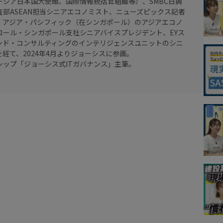
ーシア日本国大使館、国際情報統括官組織等）、SMBC日興
査部ASEAN担当シニアエコノミスト、ニューズピックス記者
・アジア・パシフィック（在シンガポール）のアジアエコノ
ロール・シンガポール支社シニアバイスプレジデント、EYス
ンド・コンサルティングのインテリジェンスユニットのシニ
経て、2024年4月よりジョーシスに参画。
シップ「ジョーシス式ITガバナンス」主筆。