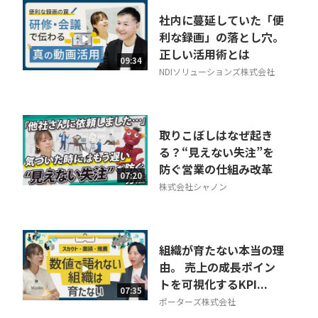
社内に蔓延していた「便
利な録画」の落とし穴。
正しい活用術とは
09:34
NDIソリューションズ株式会社
取りこぼしはなぜ起き
る？“見えない失注”を
防ぐ営業の仕組み改革
07:20
株式会社シャノン
組織が育たない本当の理
由。 売上の成長ポイン
トを可視化するKPI...
07:35
ポーターズ株式会社