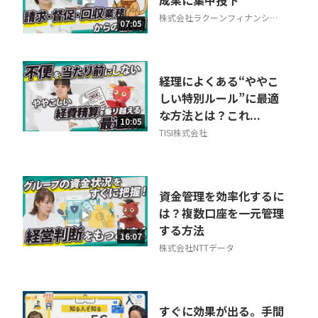
成果に集中投下
株式会社ラクーンフィナンシャ
相談を希望する
07:05
無料
ル
経理によくある“ややこ
しい特別ルール”に最適
な方法とは？これ...
10:05
TISI株式会社
資金管理を効率化するに
は？複数口座を一元管理
する方法
16:07
株式会社NTTデータ
すぐに効果が出る。手間