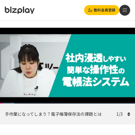
無料会員登録
Loaded
:
Playback
自動
10.65%
1x
Current
0:08
/
Duration
7:31
Rate
Pause
Unmute
Picture-
(270p)
Full
手作業になってしまう？電子帳簿保存法の課題とは
in-
1
/
3
Picture
Time