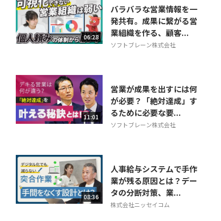
バラバラな営業情報を一
発共有。成果に繋がる営
業組織を作る、顧客...
06:28
ソフトブレーン株式会社
営業が成果を出すには何
が必要？「絶対達成」す
るために必要な要...
11:01
ソフトブレーン株式会社
人事給与システムで手作
業が残る原因とは？デー
タの分断対策、業...
08:36
株式会社ニッセイコム