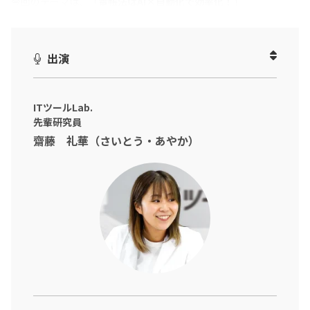
今回のテーマは、「
電帳法はAI×自動化で効率化！
」
電子取引データの保存が義務化され、書類の読み取りやサーバー
への格納、ファイル名の手入力、索引簿作成など、
出演
電帳法対応に多くの手間と工数を取られているご担当者も多いと
思います。
ITツールLab.
その課題、マルっと解決できるツールがあるんです！
先輩研究員
齋藤 礼華（さいとう・あやか）
本動画では、ITツールLab.の先輩・後輩研究員が実際に、煩雑な
電帳法対応の手間も大幅削減できる『楽楽電子保存』を使って
電子も紙もまとめて一元管理・保存できる様子をご紹介します。