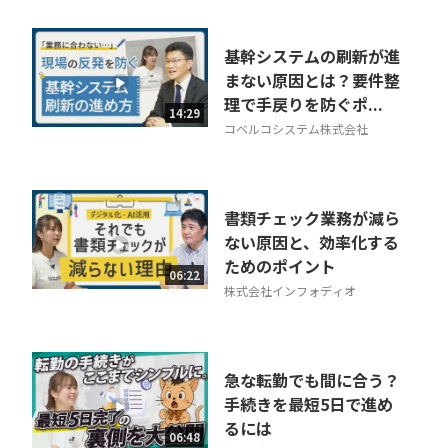
基幹システムの刷新が進
まない原因とは？要件整
理で手戻りを防ぐポ...
14:29
コベルコシステム株式会社
書類チェック業務が減ら
ない原因と、効率化する
ためのポイント
06:22
株式会社インフォディオ
急な転勤でも間に合う？
手続きを最短5日で進め
るには
06:48