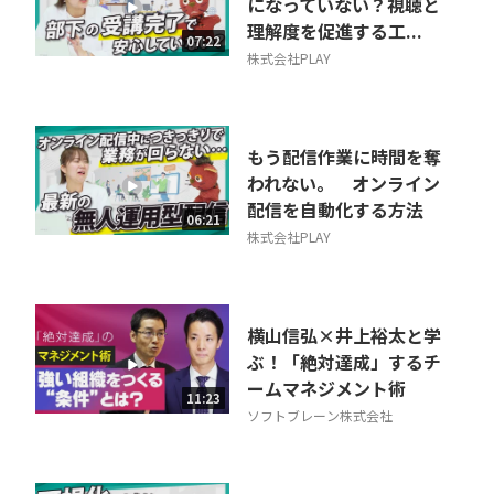
になっていない？視聴と
理解度を促進する工...
07:22
株式会社PLAY
もう配信作業に時間を奪
われない。 オンライン
配信を自動化する方法
06:21
株式会社PLAY
横山信弘×井上裕太と学
ぶ！「絶対達成」するチ
ームマネジメント術
11:23
ソフトブレーン株式会社