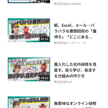
株式会社Sun Asterisk
紙、Excel、メール…バ
ラバラな書類回収の「誰
待ち」「どこにある...
07:22
株式会社エーピーシーズ
属人化した社内研修を見
直す。自ら学び、自走す
る仕組みの作り方
09:31
株式会社PLAY
無意味なオンライン研修