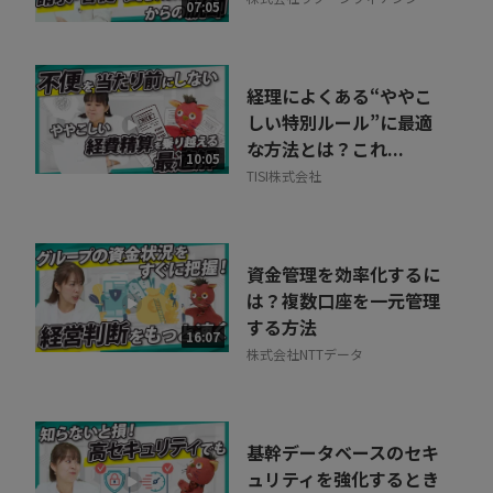
相談を希望する
07:05
無料
ル
経理によくある“ややこ
しい特別ルール”に最適
な方法とは？これ...
10:05
TISI株式会社
資金管理を効率化するに
は？複数口座を一元管理
する方法
16:07
株式会社NTTデータ
基幹データベースのセキ
ュリティを強化するとき