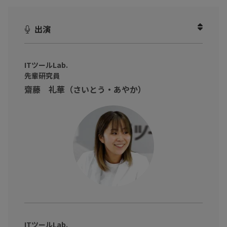
のデータ化
」
日々処理する請求書などの書類の中には、フォーマットが異なる
出演
ものも多いですよね。
それぞれ確認しながらデータを入力するといった作業にはかなり
の工数がかかり、結果として本来の業務に時間が割けないといっ
ITツールLab.
先輩研究員
た課題を持つご担当者の方も多いかと思います。
齋藤 礼華（さいとう・あやか）
その課題、解決できるツールがあるんです！
本動画では、ITツールLab.の先輩・後輩研究員が実際に、次世代A
I OCR『SmartRead（スマートリード）』を使い
経理担当者の業務効率化や人手不足解消も期待できる方法をご紹
介します。
ITツールLab.