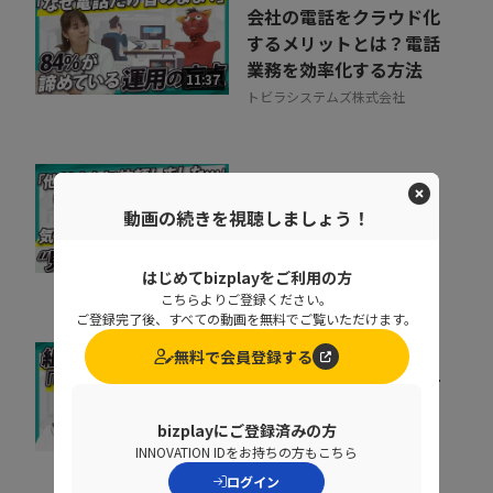
会社の電話をクラウド化
するメリットとは？電話
業務を効率化する方法
11:37
トビラシステムズ株式会社
取りこぼしはなぜ起き
動画の続きを視聴しましょう！
る？“見えない失注”を
防ぐ営業の仕組み改革
07:20
株式会社シャノン
はじめてbizplayをご利用の方
こちらよりご登録ください。
ご登録完了後、すべての動画を無料でご覧いただけます。
無料で会員登録する
キャリア迷子を防ぐ！組
織をあげた「リスキリン
グ」のヒントとは
bizplayにご登録済みの方
07:07
INNOVATION IDをお持ちの方もこちら
株式会社ベネッセコーポレーシ
ョン
ログイン