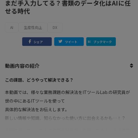
まだ手入力してる？書類のデータ化はAIに任
せる時代
AI
生産性向上
DX
シェア
ツイート
ブックマーク
動画内容の紹介
この課題、どうやって解決できる？
本動画では、様々な業務課題の解決法をITツールLab.の研究員が
世の中にあるITツールを使って
具体的な解決法をお伝えします。
新しい情報や知識、知らなかった使い方に出会えるかも…！？
今回のテーマは、膨大な書類も精度高く素早くできる！？「
書類