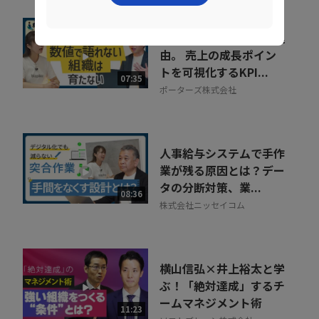
組織が育たない本当の理
由。 売上の成長ポイン
トを可視化するKPI...
07:35
ポーターズ株式会社
人事給与システムで手作
業が残る原因とは？デー
タの分断対策、業...
08:36
株式会社ニッセイコム
横山信弘×井上裕太と学
ぶ！「絶対達成」するチ
ームマネジメント術
11:23