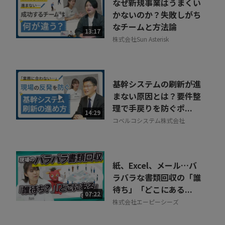
なぜ新規事業はうまくい
かないのか？失敗しがち
なチームと方法論
13:17
株式会社Sun Asterisk
基幹システムの刷新が進
まない原因とは？要件整
理で手戻りを防ぐポ...
14:29
コベルコシステム株式会社
紙、Excel、メール…バ
ラバラな書類回収の「誰
待ち」「どこにある...
07:22
株式会社エーピーシーズ