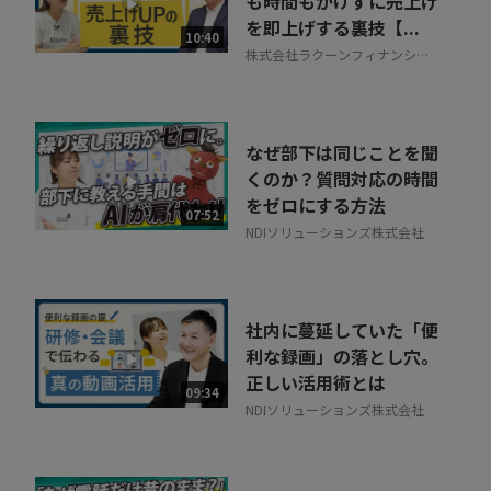
も時間もかけずに売上げ
を即上げする裏技【...
10:40
株式会社ラクーンフィナンシャ
ル
なぜ部下は同じことを聞
くのか？質問対応の時間
をゼロにする方法
07:52
NDIソリューションズ株式会社
社内に蔓延していた「便
利な録画」の落とし穴。
正しい活用術とは
09:34
NDIソリューションズ株式会社