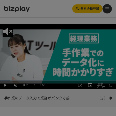
無料会員登録
Loaded
:
Playback
8.73%
自動
1x
Current
0:01
/
Duration
6:53
Rate
Play
Unmute
Picture-
(270p)
Full
in-
Picture
Time
手作業のデータ入力で業務がパンク寸前
1
/
3