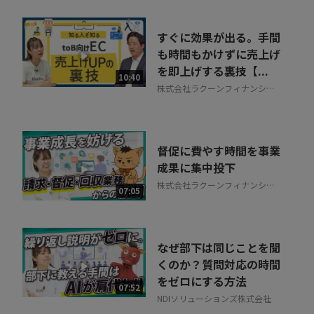
すぐに効果が出る。手間
も時間もかけずに売上げ
を即上げする裏技【...
10:40
株式会社ラクーンフィナンシャ
ル
督促に費やす時間を事業
成果に集中投下
株式会社ラクーンフィナンシャ
07:05
ル
なぜ部下は同じことを聞
くのか？質問対応の時間
をゼロにする方法
07:52
NDIソリューションズ株式会社