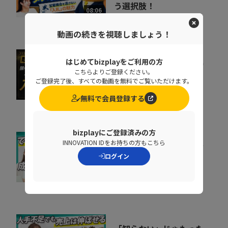
う選択肢！
08:06
株式会社うるる
動画の続きを視聴しましょう！
はじめてbizplayをご利用の方
今の営業にもう一つの勝
こちらよりご登録ください。
ち筋を 入札のコツを学
ご登録完了後、すべての動画を無料でご覧いただけます。
んで成果につなげる
07:44
無料で会員登録する
株式会社うるる
bizplayにご登録済みの方
INNOVATION IDをお持ちの方もこちら
成果を出す営業はこう行
ログイン
動する。4つのクイズで
わかる成功の秘訣
06:44
株式会社うるる