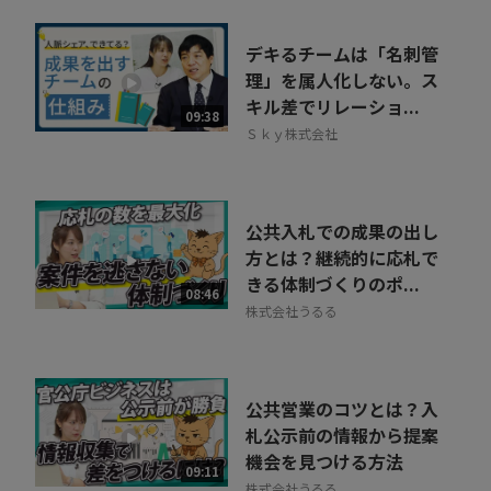
デキるチームは「名刺管
理」を属人化しない。ス
キル差でリレーショ...
09:38
Ｓｋｙ株式会社
公共入札での成果の出し
方とは？継続的に応札で
きる体制づくりのポ...
08:46
株式会社うるる
公共営業のコツとは？入
札公示前の情報から提案
機会を見つける方法
09:11
株式会社うるる