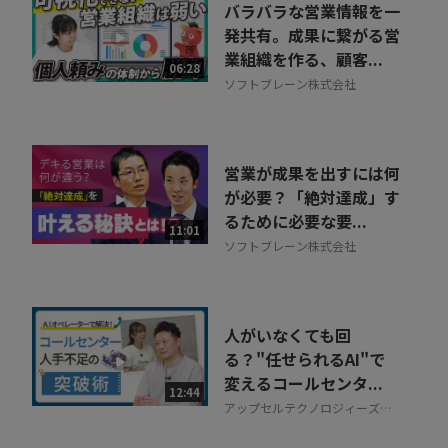
本動画（＃４ コミュニティ作り編）では、以下のようなお話を
バラバラな営業情報を一
いただきました。
発共有。成果に繋がる営
業組織を作る、顧客...
06:28
・実際のコミュニティ例紹介
ソフトブレーン株式会社
・コミュニティマップの実例紹介
・コミュニティでの活動詳細
営業が成果を出すには何
が必要？「絶対達成」す
るために必要な要...
11:01
ソフトブレーン株式会社
人がいなくても回
る？"任せられるAI"で
変えるコールセンタ...
12:44
アップセルテクノロジィーズ株
式会社