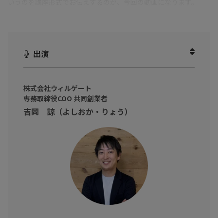
いうのを講座形式でお伝えするのが、今回の動画になります。
ソーシャルセリングと言えば、ウィルゲート吉岡さん！というこ
とで、今回は実際にSNS経由で年間3億円ペースで新規受注に繋げ
続けている吉岡さんに（※インタビュー動画にもご出演いただき
出演
ました）、ソーシャルセリングにおけるご自身の具体的な売上数
字などを用いた事例を参考にご説明いただきました！
株式会社ウィルゲート
インタビュー動画では概念的なお話を主にしていただきました
専務取締役COO 共同創業者
が、こちらの講座では、「何を・どこで・誰向けに」というソー
吉岡 諒（よしおか・りょう）
シャルセリングにおけるSNS活用の【基礎】から、「いつ・どん
なSNS活用がどれ位売上に繋がったか」といった具体事例を用い
た【実践】、更にはSNSへの投下時間や動画の活用・コミュニテ
ィ作りといった【応用】まで具体例を挙げていただきながら解説
いただきました。
今回は吉岡さんに、4動画に渡る講座形式で、徹底的にソーシャル
セリングを解説いただきました。