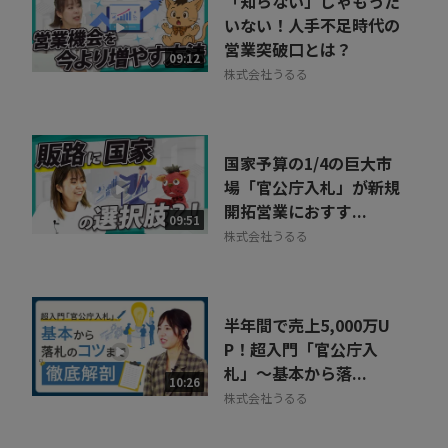
「知らない」じゃもった
いない！人手不足時代の
営業突破口とは？
09:12
株式会社うるる
国家予算の1/4の巨大市
場「官公庁入札」が新規
開拓営業におすす...
09:51
株式会社うるる
半年間で売上5,000万U
P！超入門「官公庁入
札」～基本から落...
10:26
株式会社うるる