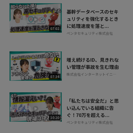
基幹データベースのセキ
ュリティを強化するとき
に処理速度を落と...
07:02
ペンタセキュリティ株式会社
増え続けるID、見きれな
い管理が事故を生む理由
株式会社インターネットイニシ
07:34
アティブ
「私たちは安全だ」と思
い込んでいる組織に告
ぐ！70万を超える...
10:20
ペンタセキュリティ株式会社