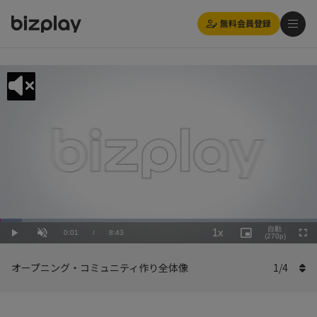
無料会員登録
Loaded
:
Playback
6.89%
自動
1x
Current
0:01
/
Duration
8:43
Rate
Play
Unmute
Picture-
(270p)
Full
in-
Picture
Time
オープニング・コミュニティ作り全体像
1
/
4