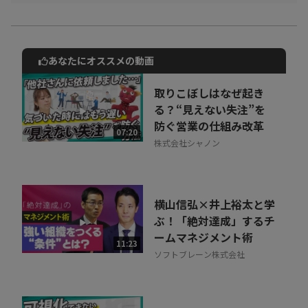
＃１ ソーシャルセリング実践編①
＃２ ソーシャルセリング実践編② （SNS以外の活用）
＃３ SNSへの投下時間・動画活用編
あなたにオススメの動画
動画でご紹介しているサービスについて
＃４ コミュニティ作り編
お気軽にご相談・ご質問いただけます！
取りこぼしはなぜ起き
オンライン営業に限界を感じている営業職の方や営業マネージャ
30秒でお申し込み可能
る？“見えない失注”を
ーの方はもちろん、これまでの名刺交換やSNS上での繋がりをよ
防ぐ営業の仕組み改革
相談を希望する
07:20
無料
り活かしていきたいと思う方、「ソーシャルセリング」について
株式会社シャノン
の知識がまだ無いけれど知りたい！という方に、ソーシャルセリ
ングを身近に感じていただけるような動画になったかと思いま
す。
横山信弘×井上裕太と学
ぶ！「絶対達成」するチ
ソーシャルセリングを体系的に知る、吉岡さんのSNS活用の裏側
ームマネジメント術
を知るきっかけにしていただくのはもちろんですが、ご自身のSNS
11:23
ソフトブレーン株式会社
の利用方法について見直す機会としても是非ご視聴ください。
ーーーーーーー