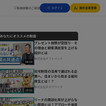
ログイン
無料会員登録
動画掲載のご相談
あなたにオススメの動画
プレゼント施策が空回り…そ
の理由と顧客満足度を上げる
動画でご紹介しているサービスについて
設計とは
お気軽にご相談・ご質問いただけます！
株式会社ギフトパッド
30秒でお申し込み可能
06:28
相談を希望する
無料
社宅制度の活用で選ばれる企
業へ。住まいから始まる福利
厚生とは！？
株式会社ギガプライズ
10:23
リードの商談化率が上がらな
い原因とは？アプローチ速度