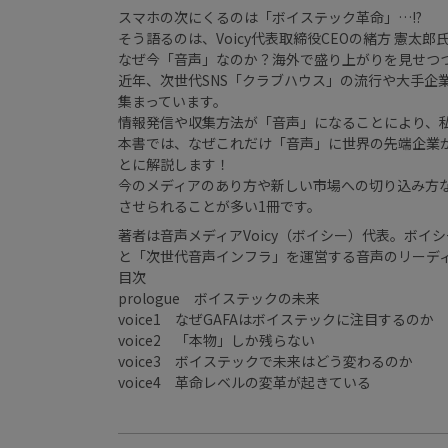
スマホの次にくるのは「ボイステック革命」…!?
そう語るのは、Voicy代表取締役CEOの緒方 憲太郎
なぜ今「音声」なのか？海外で盛り上がりを見せつ
近年、次世代SNS「クラブハウス」の流行や大手企
集まっています。
情報発信や収集方法が「音声」になることにより、
本書では、なぜこれだけ「音声」に世界の先端企業
とに解説します！
今のメディアのあり方や新しい市場への切り込み方
させられることが多い1冊です。
著者は音声メディアVoicy（ボイシー）代表。ボイシ
と「次世代音声インフラ」を運営する音声のリーデ
目次
prologue ボイステックの未来
voice1 なぜGAFAはボイステックに注目するのか
voice2 「本物」しか残らない
voice3 ボイステックで未来はどう変わるのか
voice4 革命レベルの変革が起きている