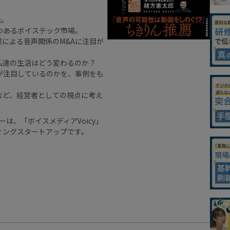
氏。
つあるボイステック市場。
業による音声関係のM&Aに注目が
私達の生活はどう変わるのか？
が注目しているのかを、事例をも
など、経営者としての視点に考え
ーは、「ボイスメディアVoicy」
ィングスタートアップです。