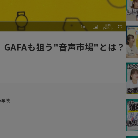
Playback
自動
1x
Rate
Picture-
(540p)
Fullscreen
in-
Picture
GAFAも狙う"音声市場"とは？
争奪戦