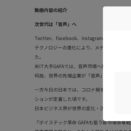
動画内容の紹介
次世代は「音声」へ
Twitter、Facebook、Instagram、YouTub
テクノロジーの進化により、メディアだけで
た。
米IT大手GAFAでは、音声市場へ狙いを定め
何故、世界の先端企業が「音声」に注目して
一方今日の日本では、コロナ禍を経てリモー
ションが定着した頃です。
日本ビジネス界が世界の変化・流行に乗り遅
『ボイステック革命 GAFAも狙う新市場争奪