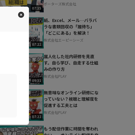
ポーターズ株式会社
07:35
紙、Excel、メール…バラバ
ラな書類回収の「誰待ち」
「どこにある」を解決！
株式会社エーピーシーズ
07:22
属人化した社内研修を見直
す。自ら学び、自走する仕組
みの作り方
株式会社PLAY
09:31
無意味なオンライン研修にな
っていない？視聴と理解度を
促進する工夫とは
株式会社PLAY
07:22
もう配信作業に時間を奪われ
ない。 オンライン配信を自