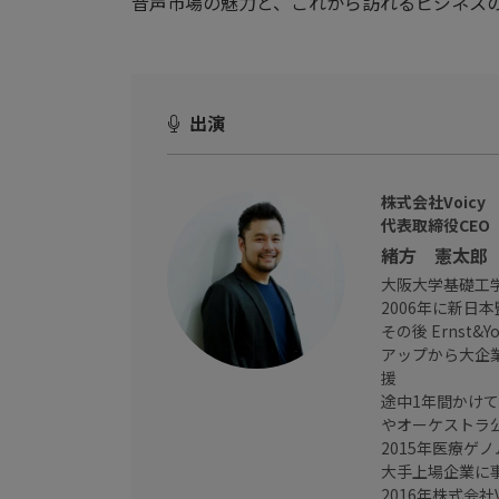
音声市場の魅力と、これから訪れるビジネス
出演
株式会社Voicy
代表取締役CEO
緒方 憲太郎
大阪大学基礎工
2006年に新日
その後 Ernst
アップから大企
援
途中1年間かけ
やオーケストラ
2015年医療ゲ
大手上場企業に
2016年株式会