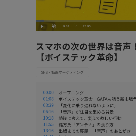
Loaded
:
3.52%
Current
0:01
/
Duration
17:05
Play
Unmute
Time
スマホの次の世界は音声！
【ボイステック革命】
SNS・動画マーケティング
00:00
オープニング
01:08
ボイステック革命 GAFAも狙う新市場
03:39
「変化に乗り遅れないように」
06:16
「音声」が注目を集める背景
10:18
読後に考えて、変えて欲しい行動
11:55
緒方氏「アンテナ」の張り方
13:16
出版までの裏話 「音声」のあとがき