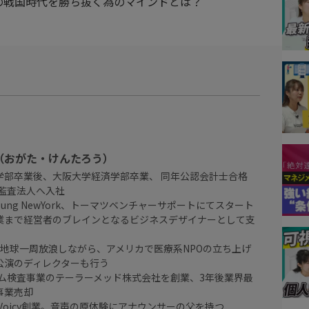
の戦国時代を勝ち抜く為のマインドとは？
（おがた・けんたろう）
学部卒業後、大阪大学経済学部卒業、 同年公認会計士合格
本監査法人へ入社
&Young NewYork、トーマツベンチャーサポートにてスタート
業まで経営者のブレインとなるビジネスデザイナーとして支
て地球一周放浪しながら、アメリカで医療系NPOの立ち上げ
公演のディレクターも行う
ノム検査事業のテーラーメッド株式会社を創業、3年後業界最
事業売却
社Voicy創業。音声の原体験にアナウンサーの父を持つ