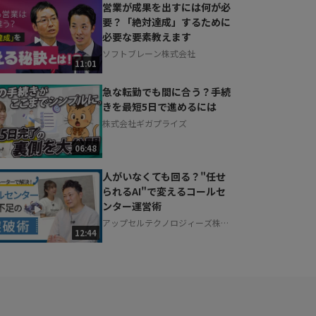
営業が成果を出すには何が必
要？「絶対達成」するために
必要な要素教えます
ソフトブレーン株式会社
11:01
急な転勤でも間に合う？手続
きを最短5日で進めるには
株式会社ギガプライズ
06:48
人がいなくても回る？"任せ
られるAI"で変えるコールセ
ンター運営術
アップセルテクノロジィーズ株式
12:44
会社