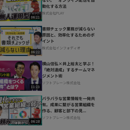
動化する方法
株式会社PLAY
06:21
書類チェック業務が減らない
原因と、効率化するためのポ
イント
株式会社インフォディオ
06:22
横山信弘×井上裕太と学ぶ！
「絶対達成」するチームマネ
ジメント術
ソフトブレーン株式会社
11:23
バラバラな営業情報を一発共
有。成果に繋がる営業組織を
作る、顧客と部下の見...
ソフトブレーン株式会社
06:28