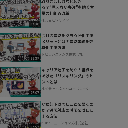
取りこぼしはなぜ起き
る？“見えない失注”を防ぐ営
業の仕組み改革
株式会社シャノン
07:20
会社の電話をクラウド化する
メリットとは？電話業務を効
率化する方法
トビラシステムズ株式会社
11:37
キャリア迷子を防ぐ！組織を
あげた「リスキリング」のヒ
ントとは
株式会社ベネッセコーポレーショ
07:07
ン
なぜ部下は同じことを聞くの
か？質問対応の時間をゼロに
する方法
NDIソリューションズ株式会社
07:52