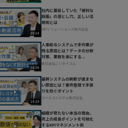
社内に蔓延していた「便利な
録画」の落とし穴。正しい活
用術とは
NDIソリューションズ株式会社
09:34
人事給与システムで手作業が
残る原因とは？データの分断
対策、業務を楽にする...
株式会社ニッセイコム
08:36
基幹システムの刷新が進まな
い原因とは？要件整理で手戻
りを防ぐポイント
コベルコシステム株式会社
14:29
組織が育たない本当の理由。
売上の成長ポイントを可視化
するKPIマネジメント術