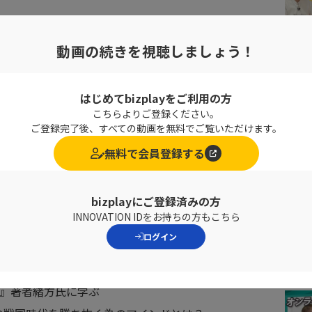
動画の続きを視聴しましょう！
e、TikTokーー。
はじめてbizplayをご利用の方
はなく個人による情報発信が当たり前の世界になりまし
こちらよりご登録ください。
ご登録完了後、すべての動画を無料でご覧いただけます。
無料で会員登録する
投資を始めています。
いるのでしょうか？
bizplayにご登録済みの方
トワークが普及したことにより、音声によるコミュニケー
INNOVATION IDをお持ちの方もこちら
ログイン
れない為には、どのように行動すれば良いのでしょうか？
戦』著者緒方氏に学ぶ