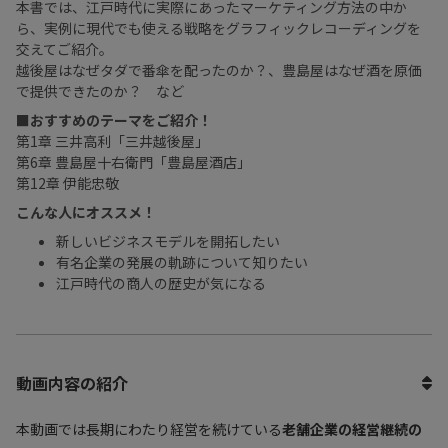
本書では、江戸時代に実際にあったマーケティング方法の中か
ら、実例に現代でも使える戦略をグラフィックレコーディングを
交えてご紹介。
越後屋はなぜタダで番傘を配ったのか？、豊島屋はなぜ酒を原価
で提供できたのか？ など
■おすすめのテーマをご紹介！
第1章 三井高利「三井越後屋」
第6章 豊島屋十右衛門「豊島屋酒店」
第12章 伊能忠敬
こんな人にオススメ！
新しいビジネスモデルを開拓したい
有名企業の発展の軌跡について知りたい
江戸時代の商人の歴史が気になる
動画内容の紹介
本動画では長期にわたり経営を続けている
老舗企業の経営継続の