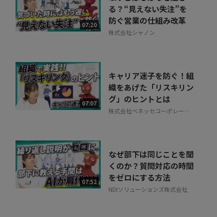
る？“見えない失注”を
防ぐ営業の仕組み改革
07:20
株式会社シャノン
キャリア迷子を防ぐ！組
織をあげた「リスキリン
グ」のヒントとは
07:07
株式会社ベネッセコーポレーシ
ョン
なぜ部下は同じことを聞
くのか？質問対応の時間
をゼロにする方法
07:52
NDIソリューションズ株式会社