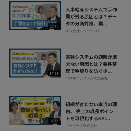
人事給与システムで手作
業が残る原因とは？デー
タの分断対策、業...
08:36
株式会社ニッセイコム
基幹システムの刷新が進
まない原因とは？要件整
理で手戻りを防ぐポ...
14:29
コベルコシステム株式会社
組織が育たない本当の理
由。 売上の成長ポイン
トを可視化するKPI...
07:35
ポーターズ株式会社