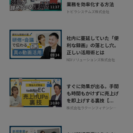
業務を効率化する方法
11:37
トビラシステムズ株式会社
社内に蔓延していた「便
利な録画」の落とし穴。
正しい活用術とは
09:34
NDIソリューションズ株式会社
すぐに効果が出る。手間
も時間もかけずに売上げ
を即上げする裏技【...
10:40
株式会社ラクーンフィナンシャ
ル