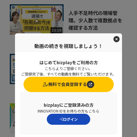
人手不足時代の現場管
理。少人数で複数拠点を
確認する方法
10:19
株式会社MetaMoJi
動画の続きを視聴しましょう！
現場を見すぎて失敗…？
はじめてbizplayをご利用の方
こちらよりご登録ください。
製造業ERPでムダ足を踏
ご登録完了後、すべての動画を無料でご覧いただけます。
まないためのイロハ
10:45
無料で会員登録する
京セラコミュニケーションシス
テム株式会社
bizplayにご登録済みの方
INNOVATION IDをお持ちの方もこちら
意外と身近な「官公庁入
札」。初心者が見落とし
ログイン
がちな「資格」のワナ
07:23
株式会社うるる