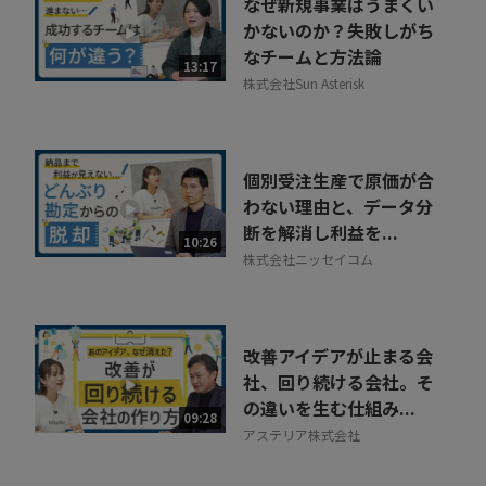
なぜ新規事業はうまくい
かないのか？失敗しがち
なチームと方法論
13:17
株式会社Sun Asterisk
個別受注生産で原価が合
わない理由と、データ分
断を解消し利益を...
10:26
株式会社ニッセイコム
改善アイデアが止まる会
社、回り続ける会社。そ
の違いを生む仕組み...
09:28
アステリア株式会社