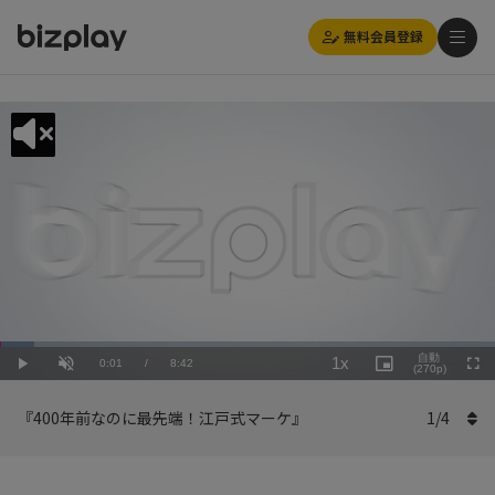
無料会員登録
Loaded
:
Playback
6.90%
自動
1x
Current
0:01
/
Duration
8:42
Rate
Play
Unmute
Picture-
(270p)
Full
in-
Picture
Time
『400年前なのに最先端！江戸式マーケ』
1
/
4