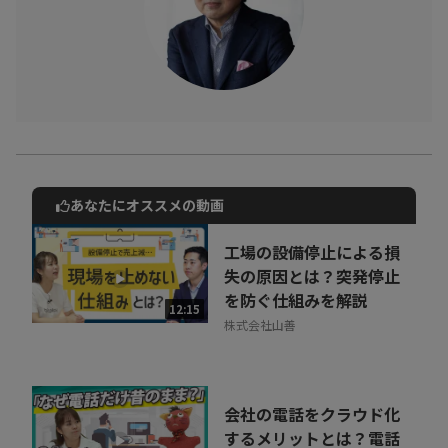
あなたにオススメの動画
動画でご紹介しているサービスについて
お気軽にご相談・ご質問いただけます！
工場の設備停止による損
30秒でお申し込み可能
失の原因とは？突発停止
を防ぐ仕組みを解説
相談を希望する
12:15
無料
株式会社山善
会社の電話をクラウド化
するメリットとは？電話