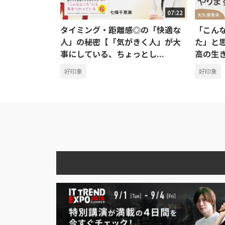
07:22
タイミング・距離感◎の「快適な
「こん
人」の秘密【「気がきく人」が大
た」と
事にしている、ちょっとし...
高の生
好印象
好印象