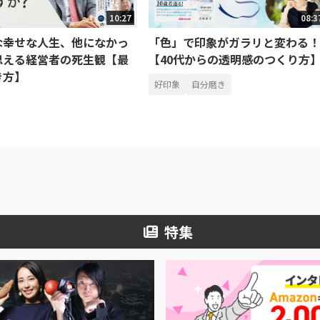
10:27
08:3
な幸せな人生、他になかっ
「色」で印象がガラリと変わる！
思える経営者の死生観【最
【40代からの透明感のつくり方
き方】
好印象
自分磨き
特集