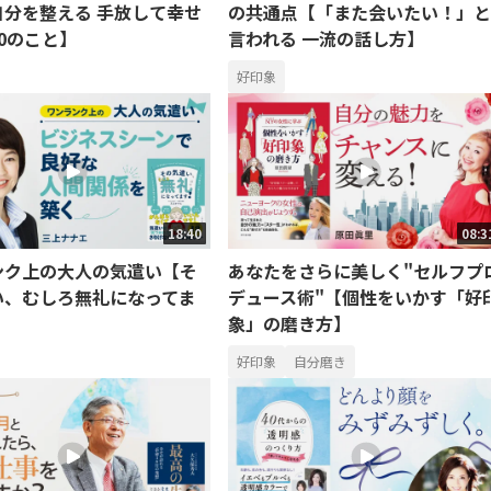
自分を整える 手放して幸せ
の共通点【「また会いたい！」と
0のこと】
言われる 一流の話し方】
好印象
18:40
08:3
ンク上の大人の気遣い【そ
あなたをさらに美しく"セルフプ
い、むしろ無礼になってま
デュース術"【個性をいかす「好
象」の磨き方】
好印象
自分磨き