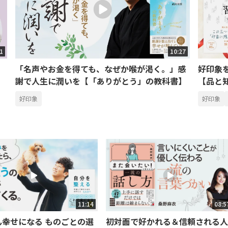
01
10:27
「名声やお金を得ても、なぜか喉が渇く。」感
好印象
謝で人生に潤いを【「ありがとう」の教科書】
【品と
好印象
好印象
11:14
08:5
ん幸せになる ものごとの選
初対面で好かれる＆信頼される人