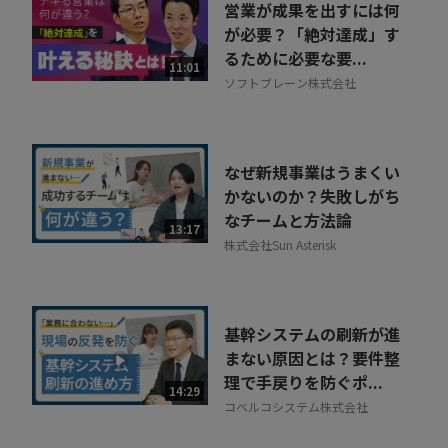
営業が成果を出すには何
が必要？「絶対達成」す
るために必要な要...
11:01
ソフトブレーン株式会社
なぜ新規事業はうまくい
かないのか？失敗しがち
なチームと方法論
13:17
株式会社Sun Asterisk
基幹システムの刷新が進
まない原因とは？要件整
理で手戻りを防ぐポ...
14:29
コベルコシステム株式会社