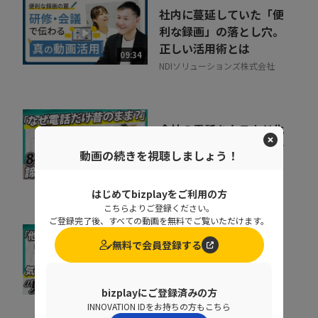
社内に蔓延していた「便
利な録画」の落とし穴。
正しい活用術とは
09:34
NDIソリューションズ株式会社
会社の電話をクラウド化
するメリットとは？電話
動画の続きを視聴しましょう！
業務を効率化する方法
11:37
トビラシステムズ株式会社
はじめてbizplayをご利用の方
こちらよりご登録ください。
ご登録完了後、すべての動画を無料でご覧いただけます。
取りこぼしはなぜ起き
無料で会員登録する
る？“見えない失注”を
防ぐ営業の仕組み改革
07:20
bizplayにご登録済みの方
株式会社シャノン
INNOVATION IDをお持ちの方もこちら