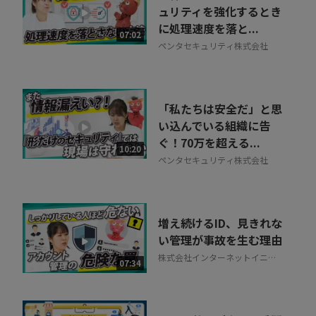
30秒でお申し込み可能
ュリティを強化するとき
に処理速度を落と...
相談を希望する
07:02
無料
ペンタセキュリティ株式会社
「私たちは安全だ」と思
い込んでいる組織に告
ぐ！70万を超える...
10:20
ペンタセキュリティ株式会社
増え続けるID、見きれな
い管理が事故を生む理由
株式会社インターネットイニシ
07:34
アティブ