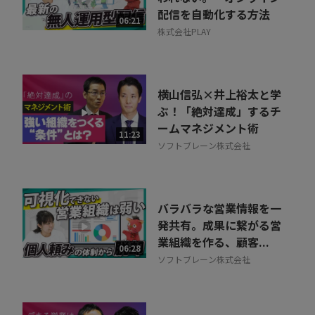
配信を自動化する方法
06:21
株式会社PLAY
横山信弘×井上裕太と学
ぶ！「絶対達成」するチ
ームマネジメント術
11:23
ソフトブレーン株式会社
バラバラな営業情報を一
発共有。成果に繋がる営
業組織を作る、顧客...
06:28
ソフトブレーン株式会社