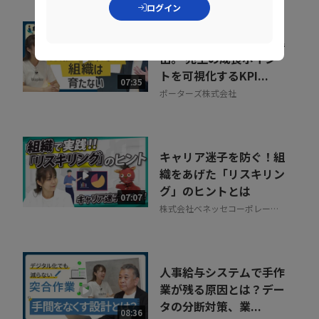
ログイン
組織が育たない本当の理
由。 売上の成長ポイン
トを可視化するKPI...
07:35
ポーターズ株式会社
キャリア迷子を防ぐ！組
織をあげた「リスキリン
グ」のヒントとは
07:07
株式会社ベネッセコーポレーシ
ョン
人事給与システムで手作
業が残る原因とは？デー
タの分断対策、業...
08:36