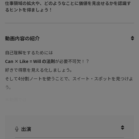
仕事領域の拡大や、どのようなことに価値を見出せるかを認識す
るヒントを得ましょう！
動画内容の紹介
自己理解をするためには
Can × Like = Will の法則
が必要不可欠！？
好きで得意を見える化しましょう。
そして4分割ノートを使うことで、スイート・スポットを見つけよ
う。
本動画では
・自己理解の深め方
・4分割ノートについて
・自分の立ち位置をタイプ別で分析する方法
出演
についてお話いただきました。