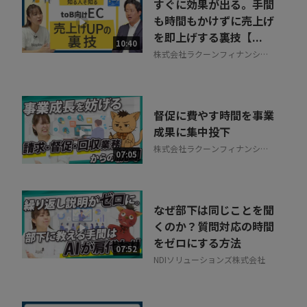
すぐに効果が出る。手間
も時間もかけずに売上げ
を即上げする裏技【...
10:40
株式会社ラクーンフィナンシャ
ル
督促に費やす時間を事業
成果に集中投下
株式会社ラクーンフィナンシャ
07:05
ル
なぜ部下は同じことを聞
くのか？質問対応の時間
をゼロにする方法
07:52
NDIソリューションズ株式会社