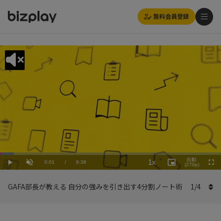
無料会員登録
Loaded
:
Playback
6.23%
自動
1x
Current
0:01
/
Duration
9:38
Rate
Play
Unmute
Picture-
(270p)
Full
in-
Picture
Time
GAFA部長が教える 自分の強みを引き出す4分割ノート術
1
/
4