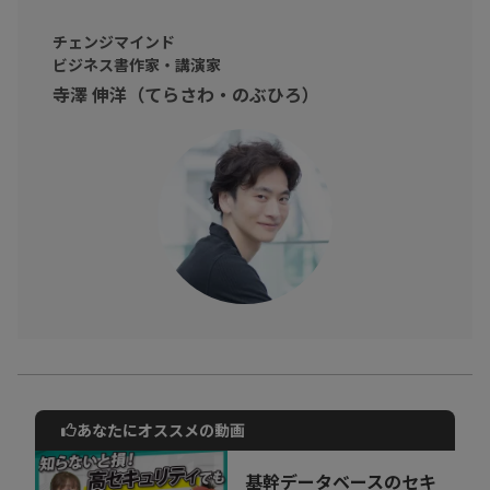
自分に向いている仕事領域がわからない
チェンジマインド
自己分析、自己理解を深めたい
ビジネス書作家・講演家
そんなビジネスパーソンに向けて
寺澤 伸洋（てらさわ・のぶひろ）
自分を見える化することで自己理解を深め、
仕事領域の拡大や、どのようなことに価値を見出せるかを認識す
るヒントを得ましょう！
あなたにオススメの動画
動画でご紹介しているサービスについて
お気軽にご相談・ご質問いただけます！
基幹データベースのセキ