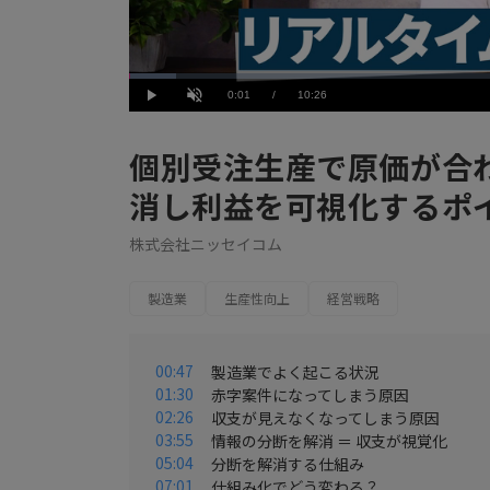
Loaded
:
5.76%
Current
0:01
/
Duration
10:26
Play
Unmute
Time
個別受注生産で原価が合
消し利益を可視化するポ
株式会社ニッセイコム
製造業
生産性向上
経営戦略
00:47
製造業でよく起こる状況
01:30
赤字案件になってしまう原因
02:26
収支が見えなくなってしまう原因
03:55
情報の分断を解消 ＝ 収支が視覚化
05:04
分断を解消する仕組み
07:01
仕組み化でどう変わる？