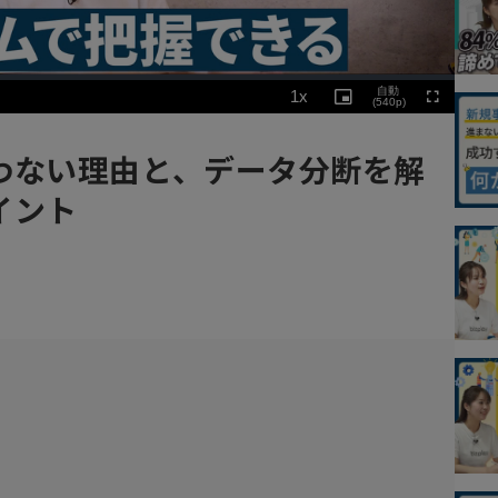
Playback
自動
1x
Rate
Picture-
(540p)
Fullscreen
in-
Picture
わない理由と、データ分断を解
イント