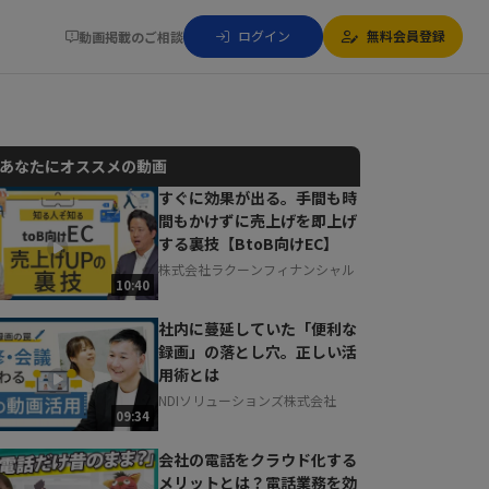
ログイン
無料会員登録
動画掲載のご相談
あなたにオススメの動画
すぐに効果が出る。手間も時
間もかけずに売上げを即上げ
動画でご紹介しているサービスについて
する裏技【BtoB向けEC】
お気軽にご相談・ご質問いただけます！
株式会社ラクーンフィナンシャル
30秒でお申し込み可能
10:40
相談を希望する
無料
社内に蔓延していた「便利な
録画」の落とし穴。正しい活
用術とは
NDIソリューションズ株式会社
09:34
会社の電話をクラウド化する
メリットとは？電話業務を効