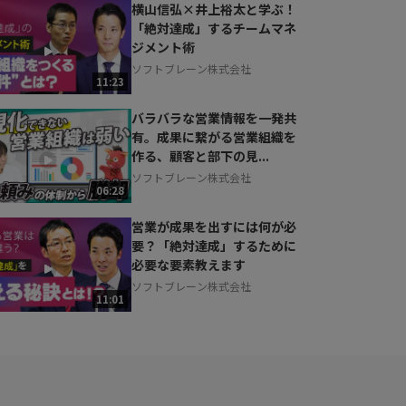
横山信弘×井上裕太と学ぶ！
「絶対達成」するチームマネ
ジメント術
ソフトブレーン株式会社
11:23
バラバラな営業情報を一発共
有。成果に繋がる営業組織を
作る、顧客と部下の見...
ソフトブレーン株式会社
06:28
営業が成果を出すには何が必
要？「絶対達成」するために
必要な要素教えます
ソフトブレーン株式会社
11:01