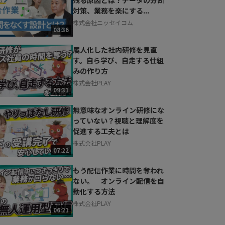
対策、業務を楽にする...
株式会社ニッセイコム
08:36
属人化した社内研修を見直
す。自ら学び、自走する仕組
みの作り方
株式会社PLAY
09:31
無意味なオンライン研修にな
っていない？視聴と理解度を
促進する工夫とは
株式会社PLAY
07:22
もう配信作業に時間を奪われ
ない。 オンライン配信を自
動化する方法
株式会社PLAY
06:21