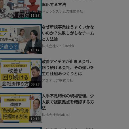
率化する方法
トビラシステムズ株式会社
11:37
なぜ新規事業はうまくいかな
いのか？失敗しがちなチーム
と方法論
株式会社Sun Asterisk
13:17
改善アイデアが止まる会社、
回り続ける会社。その違いを
生む仕組みづくりとは
アステリア株式会社
09:28
人手不足時代の現場管理。少
人数で複数拠点を確認する方
法
株式会社MetaMoJi
10:19