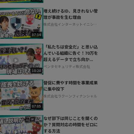
増え続けるID、見きれない管
理が事故を生む理由
株式会社インターネットイニシア
ティブ
07:34
「私たちは安全だ」と思い込
んでいる組織に告ぐ！70万を
超えるデータで立ち向か...
ペンタセキュリティ株式会社
10:20
督促に費やす時間を事業成果
に集中投下
株式会社ラクーンフィナンシャル
07:05
なぜ部下は同じことを聞くの
か？質問対応の時間をゼロに
する方法