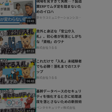
現場を見すぎて失敗…？製造
業ERPでムダ足を踏まないた
めのイロハ
京セラコミュニケーションシステ
10:45
ム株式会社
意外と身近な「官公庁入
札」。初心者が見落としがち
な「資格」のワナ
株式会社うるる
07:23
これだけで「入札」未経験者
でも必勝！落札までの7ステ
ップ
株式会社うるる
06:45
基幹データベースのセキュリ
ティを強化するときに処理速
度を落とさないための新技術
ペンタセキュリティ株式会社
07:02