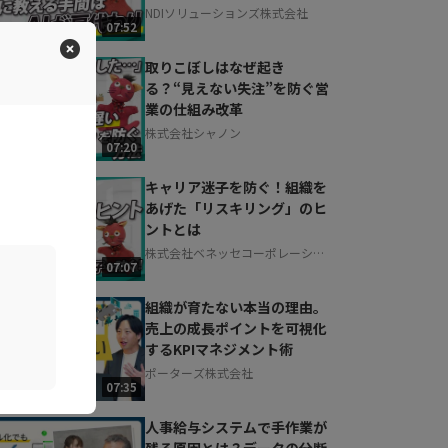
NDIソリューションズ株式会社
07:52
取りこぼしはなぜ起き
る？“見えない失注”を防ぐ営
業の仕組み改革
株式会社シャノン
07:20
キャリア迷子を防ぐ！組織を
あげた「リスキリング」のヒ
ントとは
株式会社ベネッセコーポレーショ
07:07
ン
組織が育たない本当の理由。
売上の成長ポイントを可視化
するKPIマネジメント術
ポーターズ株式会社
07:35
人事給与システムで手作業が
残る原因とは？データの分断