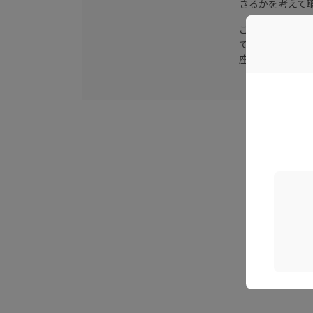
きるかを考えて
この仕事の醍醐
て貰える場面が
座右の銘は「と