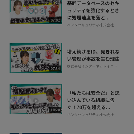
基幹データベースのセキ
ュリティを強化するとき
に処理速度を落と...
07:02
ペンタセキュリティ株式会社
増え続けるID、見きれな
い管理が事故を生む理由
株式会社インターネットイニシ
07:34
アティブ
「私たちは安全だ」と思
い込んでいる組織に告
ぐ！70万を超える...
10:20
ペンタセキュリティ株式会社