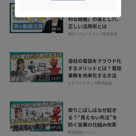
社内に蔓延していた「便
利な録画」の落とし穴。
正しい活用術とは
09:34
NDIソリューションズ株式会社
会社の電話をクラウド化
するメリットとは？電話
業務を効率化する方法
11:37
トビラシステムズ株式会社
取りこぼしはなぜ起き
る？“見えない失注”を
防ぐ営業の仕組み改革
07:20
株式会社シャノン