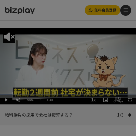
無料会員登録
Loaded
:
Playback
8.83%
自動
1x
Current
0:01
/
Duration
6:48
Rate
Play
Unmute
Picture-
(270p)
Full
in-
Picture
Time
給料勝負の採用で会社は疲弊する？
1
/
3