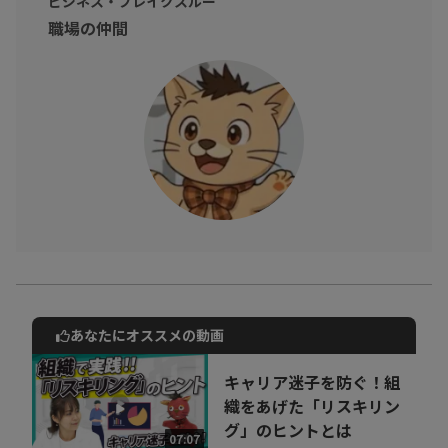
ビジネス・ブレイクスルー
職場の仲間
あなたにオススメの動画
動画でご紹介しているサービスについて
お気軽にご相談・ご質問いただけます！
キャリア迷子を防ぐ！組
30秒でお申し込み可能
織をあげた「リスキリン
グ」のヒントとは
相談を希望する
07:07
無料