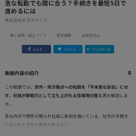
急な転勤でも間に合う？手続きを最短5日で
進めるには
株式会社ギガプライズ
働く環境・風土づくり
経営戦略
生産性向上
シェア
ツイート
ブックマーク
動画内容の紹介
この動画では、
郊外・地方拠点への転勤を「不本意な妥協」にせ
ず、社員が即戦力として立ち上がれる住環境の整え方
を解説しま
す。
急な内示で物件が限られ社員に負担を強いている、社宅の手続き
に追われて本来の業務が進まない……。
そんな転勤にまつわる「現場の疲弊」を解消するヒントを紹介し