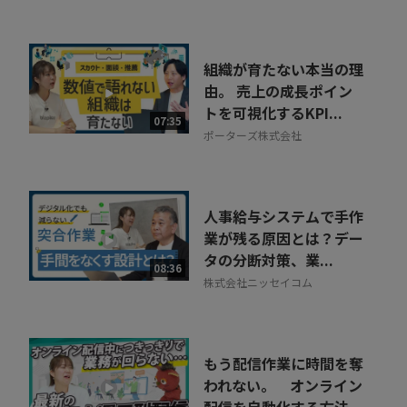
組織が育たない本当の理
由。 売上の成長ポイン
トを可視化するKPI...
07:35
ポーターズ株式会社
人事給与システムで手作
業が残る原因とは？デー
タの分断対策、業...
08:36
株式会社ニッセイコム
もう配信作業に時間を奪
われない。 オンライン