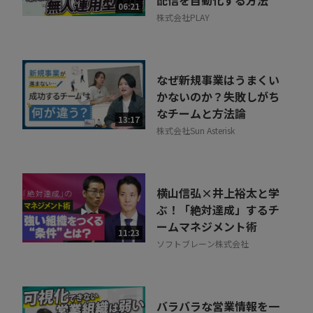
配信を自動化する方法
06:21
株式会社PLAY
なぜ新規事業はうまくい
かないのか？失敗しがち
なチームと方法論
13:17
株式会社Sun Asterisk
横山信弘×井上裕太と学
ぶ！「絶対達成」するチ
ームマネジメント術
11:23
ソフトブレーン株式会社
バラバラな営業情報を一