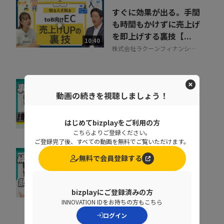
すぐに効果が出る。手間
も時間もかけずに売上げ
を即上げする裏技【...
10:40
株式会社ラクーンフィナンシャ
ル
督促に費やす時間を事業
動画の続きを視聴しましょう！
成果に集中投下
株式会社ラクーンフィナンシャ
はじめてbizplayをご利用の方
07:05
ル
こちらよりご登録ください。
ご登録完了後、すべての動画を無料でご覧いただけます。
無料で会員登録する
なぜ部下は同じことを聞
くのか？質問対応の時間
をゼロにする方法
07:52
bizplayにご登録済みの方
NDIソリューションズ株式会社
INNOVATION IDをお持ちの方もこちら
ログイン