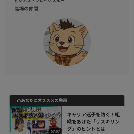
ビジネス・ブレイクスルー
職場の仲間
あなたにオススメの動画
動画でご紹介しているサービスについて
お気軽にご相談・ご質問いただけます！
キャリア迷子を防ぐ！組
30秒でお申し込み可能
織をあげた「リスキリン
グ」のヒントとは
相談を希望する
07:07
無料