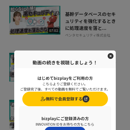
基幹データベースのセキ
ュリティを強化するとき
に処理速度を落と...
07:02
ペンタセキュリティ株式会社
「私たちは安全だ」と思
動画の続きを視聴しましょう！
い込んでいる組織に告
ぐ！70万を超える...
はじめてbizplayをご利用の方
10:20
ペンタセキュリティ株式会社
こちらよりご登録ください。
ご登録完了後、すべての動画を無料でご覧いただけます。
無料で会員登録する
取りこぼしはなぜ起き
る？“見えない失注”を
bizplayにご登録済みの方
防ぐ営業の仕組み改革
INNOVATION IDをお持ちの方もこちら
07:20
株式会社シャノン