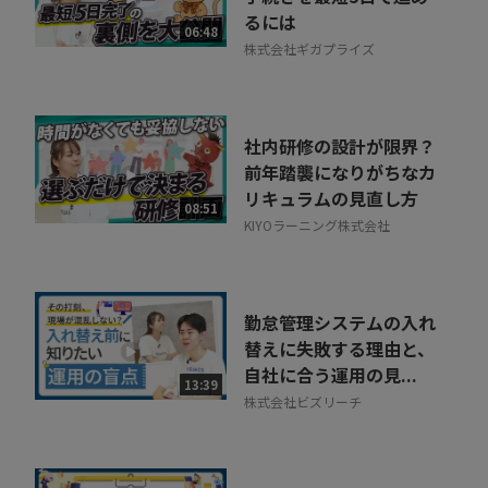
るには
06:48
株式会社ギガプライズ
社内研修の設計が限界？
前年踏襲になりがちなカ
リキュラムの見直し方
08:51
KIYOラーニング株式会社
勤怠管理システムの入れ
替えに失敗する理由と、
自社に合う運用の見...
13:39
株式会社ビズリーチ