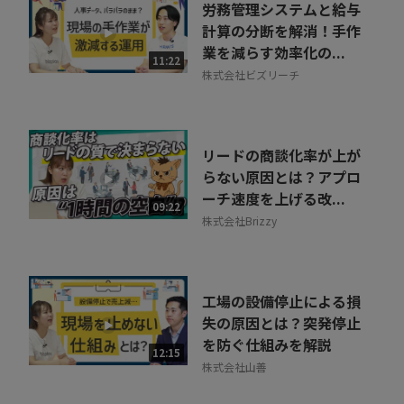
労務管理システムと給与
計算の分断を解消！手作
業を減らす効率化の...
11:22
株式会社ビズリーチ
リードの商談化率が上が
らない原因とは？アプロ
ーチ速度を上げる改...
09:22
株式会社Brizzy
工場の設備停止による損
失の原因とは？突発停止
を防ぐ仕組みを解説
12:15
株式会社山善