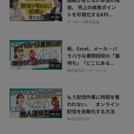
組織が育たない本当の理
由。 売上の成長ポイン
トを可視化するKPI...
07:35
ポーターズ株式会社
紙、Excel、メール…バ
ラバラな書類回収の「誰
待ち」「どこにある...
07:22
株式会社エーピーシーズ
もう配信作業に時間を奪
われない。 オンライン
配信を自動化する方法
06:21
株式会社PLAY