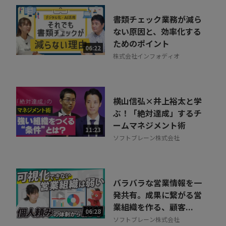
書類チェック業務が減ら
ない原因と、効率化する
ためのポイント
06:22
株式会社インフォディオ
横山信弘×井上裕太と学
ぶ！「絶対達成」するチ
ームマネジメント術
11:23
ソフトブレーン株式会社
バラバラな営業情報を一
発共有。成果に繋がる営
業組織を作る、顧客...
06:28
ソフトブレーン株式会社