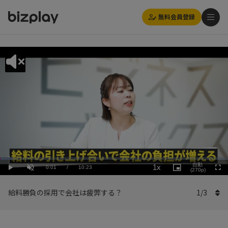
無料会員登録
Loaded
:
Playback
5.78%
自動
1x
Current
0:01
/
Duration
10:23
Rate
Play
Unmute
Picture-
(270p)
Full
in-
Picture
Time
給料勝負の採用で会社は疲弊する？
1
/
3