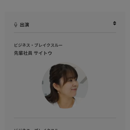
本動画では、人事・採用担当者の視点から、候補者が最後に入社
を決める決め手となる生活の安心感に着目。
出演
今住んでいる賃貸物件をそのまま社宅化できる「福利厚生社宅」
の仕組みを紐解き、給与を上げずに従業員の満足度と定着率を同
時に高める合理的な手法を提示します。
ビジネス・ブレイクスルー
先輩社員 サイトウ
制度設計から日々の運用までを一括代行するギガプライズの支援
により、複雑な税務・社保の知識や事務工数に悩まされることな
く、全国約3,600店舗のネットワークを活かした「選ばれる会社」
へのアップデートを実現する具体策を紹介します。
※動画内のデータや実数、所属・肩書は撮影当時のものです