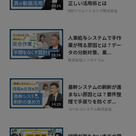
正しい活用術とは
09:34
NDIソリューションズ株式会社
人事給与システムで手作
業が残る原因とは？デー
タの分断対策、業...
08:36
株式会社ニッセイコム
基幹システムの刷新が進
まない原因とは？要件整
理で手戻りを防ぐポ...
14:29
コベルコシステム株式会社