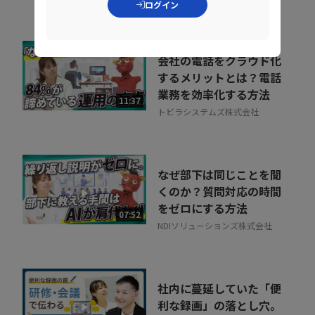
ログイン
会社の電話をクラウド化
するメリットとは？電話
業務を効率化する方法
11:37
トビラシステムズ株式会社
なぜ部下は同じことを聞
くのか？質問対応の時間
をゼロにする方法
07:52
NDIソリューションズ株式会社
社内に蔓延していた「便
利な録画」の落とし穴。