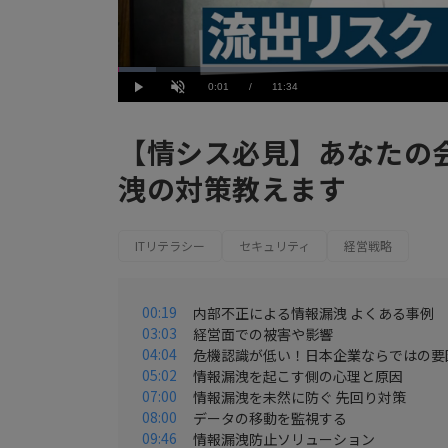
Loaded
:
5.19%
Current
0:01
/
Duration
11:34
Play
Unmute
Time
【情シス必見】あなたの
洩の対策教えます
ITリテラシー
セキュリティ
経営戦略
00:19
内部不正による情報漏洩 よくある事例
03:03
経営面での被害や影響
04:04
危機認識が低い！日本企業ならではの要
05:02
情報漏洩を起こす側の心理と原因
07:00
情報漏洩を未然に防ぐ 先回り対策
08:00
データの移動を監視する
09:46
情報漏洩防止ソリューション