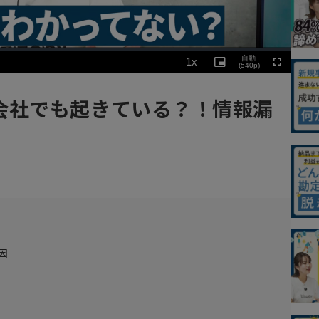
Playback
自動
1x
Rate
Picture-
(540p)
Fullscreen
in-
Picture
会社でも起きている？！情報漏
因