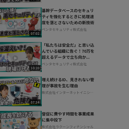
基幹データベースのセキュリ
ティを強化するときに処理速
度を落とさないための新技術
ペンタセキュリティ株式会社
07:02
「私たちは安全だ」と思い込
んでいる組織に告ぐ！70万を
超えるデータで立ち向か...
ペンタセキュリティ株式会社
10:20
増え続けるID、見きれない管
理が事故を生む理由
株式会社インターネットイニシア
ティブ
07:34
督促に費やす時間を事業成果
に集中投下
株式会社ラクーンフィナンシャル