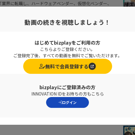
IT業界に転職し、ハードウェアベンダー、仮想化ベンダー、
キュリティベンダーを経て、2023年3月にフォースポイン
社。
動画の続きを視聴しましょう！
ち上げと内部不正対策の普及をミッションとし、大手企業向
店開拓、セミナー登壇など多岐にわたり活動中。
はじめてbizplayをご利用の方
こちらよりご登録ください。
ご登録完了後、すべての動画を無料でご覧いただけます。
無料で会員登録する
bizplayにご登録済みの方
INNOVATION IDをお持ちの方もこちら
ログイン