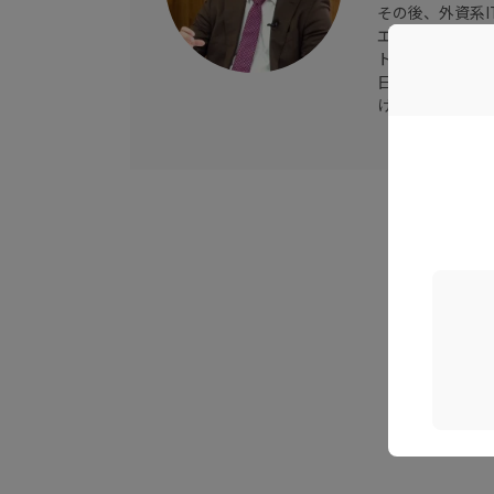
その後、外資系
エンドポイントセ
トジャパンへ入
日本法人の再立
けの営業、代理