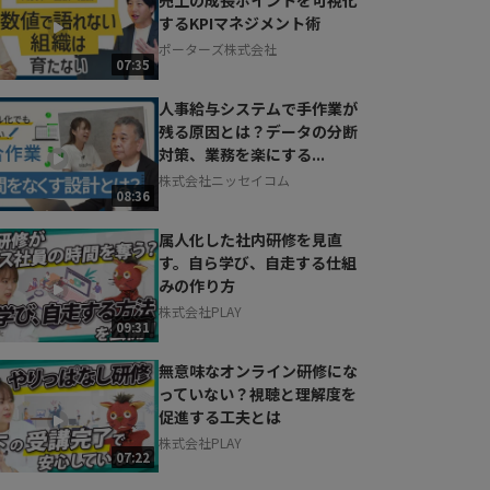
するKPIマネジメント術
ポーターズ株式会社
07:35
人事給与システムで手作業が
残る原因とは？データの分断
対策、業務を楽にする...
株式会社ニッセイコム
08:36
属人化した社内研修を見直
す。自ら学び、自走する仕組
みの作り方
株式会社PLAY
09:31
無意味なオンライン研修にな
っていない？視聴と理解度を
促進する工夫とは
株式会社PLAY
07:22