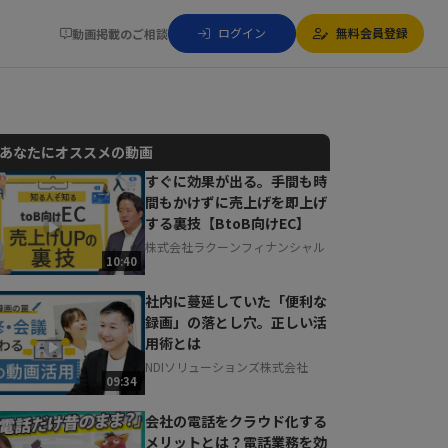
ログイン
無料会員登録
動画掲載のご相談
あなたにオススメの動画
すぐに効果が出る。手間も時
間もかけずに売上げを即上げ
動画でご紹介しているサービスについて
する裏技【BtoB向けEC】
お気軽にご相談・ご質問いただけます！
株式会社ラクーンフィナンシャル
30秒でお申し込み可能
10:40
相談を希望する
無料
社内に蔓延していた「便利な
録画」の落とし穴。正しい活
用術とは
NDIソリューションズ株式会社
09:34
会社の電話をクラウド化する
メリットとは？電話業務を効