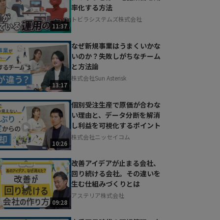
率化する方法
トビラシステムズ株式会社
11:37
なぜ新規事業はうまくいかな
いのか？失敗しがちなチーム
と方法論
株式会社Sun Asterisk
13:17
個別受注生産で原価が合わな
い理由と、データ分断を解消
し利益を可視化するポイント
株式会社ニッセイコム
10:26
改善アイデアが止まる会社、
回り続ける会社。その違いを
生む仕組みづくりとは
アステリア株式会社
09:28