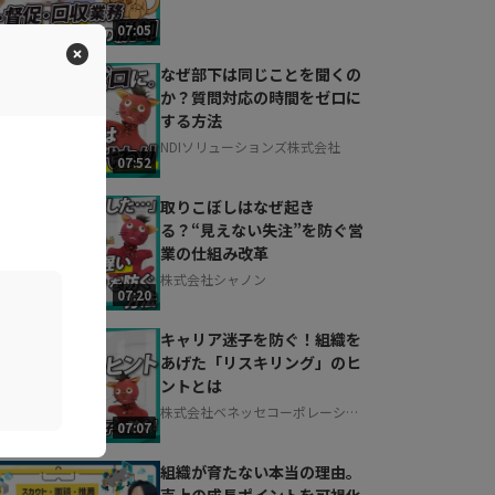
07:05
なぜ部下は同じことを聞くの
か？質問対応の時間をゼロに
する方法
NDIソリューションズ株式会社
07:52
取りこぼしはなぜ起き
る？“見えない失注”を防ぐ営
業の仕組み改革
株式会社シャノン
07:20
キャリア迷子を防ぐ！組織を
あげた「リスキリング」のヒ
ントとは
株式会社ベネッセコーポレーショ
07:07
ン
組織が育たない本当の理由。
売上の成長ポイントを可視化