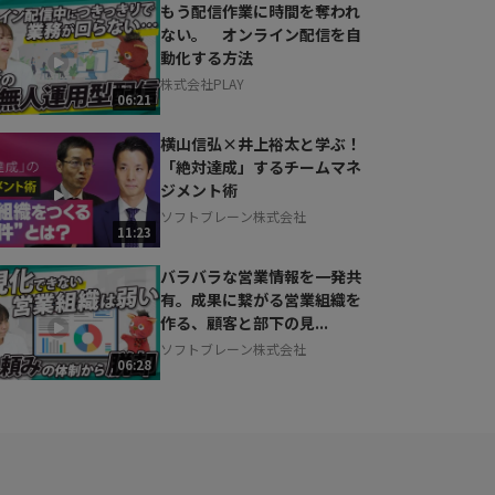
もう配信作業に時間を奪われ
ない。 オンライン配信を自
動化する方法
株式会社PLAY
06:21
横山信弘×井上裕太と学ぶ！
「絶対達成」するチームマネ
ジメント術
ソフトブレーン株式会社
11:23
バラバラな営業情報を一発共
有。成果に繋がる営業組織を
作る、顧客と部下の見...
ソフトブレーン株式会社
06:28