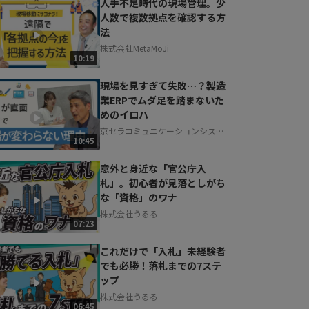
人手不足時代の現場管理。少
人数で複数拠点を確認する方
法
株式会社MetaMoJi
10:19
現場を見すぎて失敗…？製造
業ERPでムダ足を踏まないた
めのイロハ
京セラコミュニケーションシステ
10:45
ム株式会社
意外と身近な「官公庁入
札」。初心者が見落としがち
な「資格」のワナ
株式会社うるる
07:23
これだけで「入札」未経験者
でも必勝！落札までの7ステ
ップ
株式会社うるる
06:45