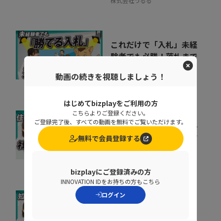
株式会社うるる
これだけで「入札」未経
験者でも必勝！落札まで
の7ステップ
06:45
動画の続きを視聴しましょう！
株式会社うるる
はじめてbizplayをご利用の方
こちらよりご登録ください。
ご登録完了後、すべての動画を無料でご覧いただけます。
社宅制度の活用で選ばれ
る企業へ。住まいから始
無料で会員登録する
まる福利厚生とは！？
10:23
株式会社ギガプライズ
bizplayにご登録済みの方
INNOVATION IDをお持ちの方もこちら
ログイン
基幹データベースのセキ
ュリティを強化するとき