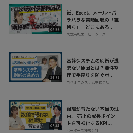
紙、Excel、メール…バ
ラバラな書類回収の「誰
待ち」「どこにある...
07:22
株式会社エーピーシーズ
基幹システムの刷新が進
まない原因とは？要件整
理で手戻りを防ぐポ...
14:29
コベルコシステム株式会社
組織が育たない本当の理
由。 売上の成長ポイン
トを可視化するKPI...
07:35
ポーターズ株式会社