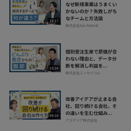
なぜ新規事業はうまくい
かないのか？失敗しがち
なチームと方法論
13:17
株式会社Sun Asterisk
個別受注生産で原価が合
わない理由と、データ分
断を解消し利益を...
10:26
株式会社ニッセイコム
改善アイデアが止まる会
社、回り続ける会社。そ
の違いを生む仕組み...
09:28
アステリア株式会社