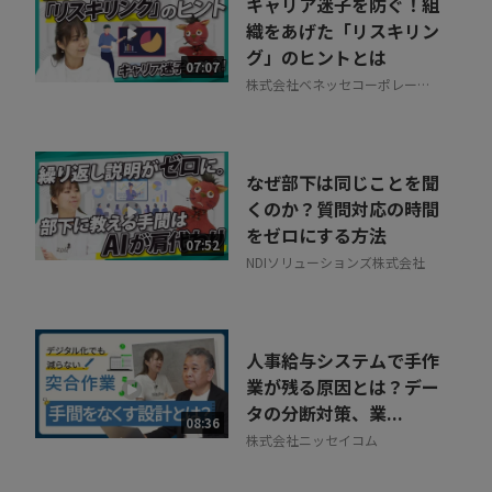
キャリア迷子を防ぐ！組
織をあげた「リスキリン
グ」のヒントとは
07:07
株式会社ベネッセコーポレーシ
ョン
なぜ部下は同じことを聞
くのか？質問対応の時間
をゼロにする方法
07:52
NDIソリューションズ株式会社
人事給与システムで手作
業が残る原因とは？デー
タの分断対策、業...
08:36
株式会社ニッセイコム