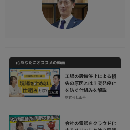
あなたにオススメの動画
動画でご紹介しているサービスについて
お気軽にご相談・ご質問いただけます！
工場の設備停止による損
30秒でお申し込み可能
失の原因とは？突発停止
を防ぐ仕組みを解説
相談を希望する
12:15
無料
株式会社山善
会社の電話をクラウド化