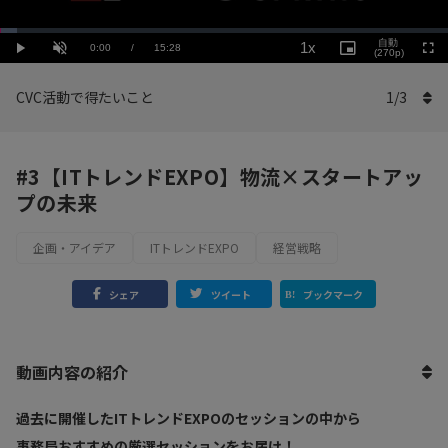
Loaded
:
Playback
3.88%
自動
1x
Current
0:00
/
Duration
15:28
Rate
Play
Unmute
Picture-
(270p)
Full
in-
Picture
Time
CVC活動で得たいこと
1
/
3
#3【ITトレンドEXPO】物流×スタートアッ
プの未来
企画・アイデア
ITトレンドEXPO
経営戦略
シェア
ツイート
ブックマーク
動画内容の紹介
過去に開催したITトレンドEXPOのセッションの中から
事務局おすすめの厳選セッションをお届け！