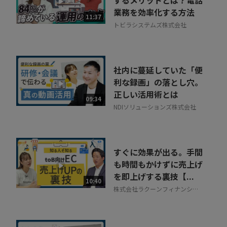
するメリットとは？電話
業務を効率化する方法
11:37
トビラシステムズ株式会社
社内に蔓延していた「便
利な録画」の落とし穴。
正しい活用術とは
09:34
NDIソリューションズ株式会社
すぐに効果が出る。手間
も時間もかけずに売上げ
を即上げする裏技【...
10:40
株式会社ラクーンフィナンシャ
ル