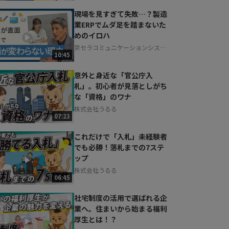
現場を見すぎて失敗…？製造
業ERPでムダ足を踏まないた
めのイロハ
京セラコミュニケーションシステ
10:45
ム株式会社
意外と身近な「官公庁入
札」。初心者が見落としがち
な「資格」のワナ
株式会社うるる
07:23
これだけで「入札」未経験者
でも必勝！落札までの7ステ
ップ
株式会社うるる
06:45
社宅制度の活用で選ばれる企
業へ。住まいから始まる福利
厚生とは！？