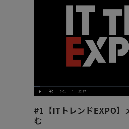
Loaded
:
2.70%
Current
0:01
/
Duration
22:17
Play
Unmute
Time
#1【ITトレンドEXPO
む