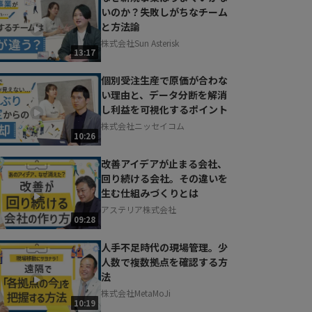
いのか？失敗しがちなチーム
と方法論
株式会社Sun Asterisk
13:17
個別受注生産で原価が合わな
い理由と、データ分断を解消
し利益を可視化するポイント
株式会社ニッセイコム
10:26
改善アイデアが止まる会社、
回り続ける会社。その違いを
生む仕組みづくりとは
アステリア株式会社
09:28
人手不足時代の現場管理。少
人数で複数拠点を確認する方
法
株式会社MetaMoJi
10:19