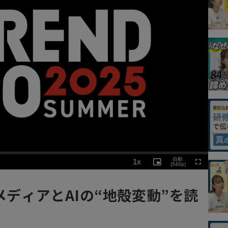
Playback
自動
1x
Rate
Picture-
(540p)
Fullscreen
in-
Picture
】メディアとAIの“地殻変動”を読