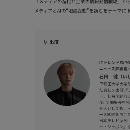
「メディアの進化と企業の情報発信戦略」か
メディアとAIの“地殻変動”を読むをテーマに
出演
ITトレンドEX
ニュース解説者／「
石田 健（い
早稲田大学大学
た会社を東証プ
ー、社会問題など
NE で編集長を
個人としても、テ
ース解説をおこ
日本テレビ系列『
ー・ジャポン』