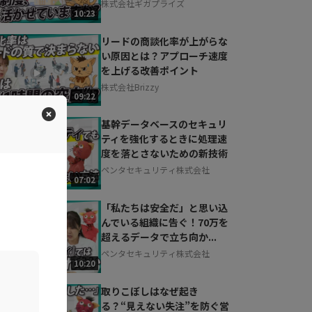
株式会社ギガプライズ
10:23
リードの商談化率が上がらな
い原因とは？アプローチ速度
を上げる改善ポイント
株式会社Brizzy
09:22
基幹データベースのセキュリ
ティを強化するときに処理速
度を落とさないための新技術
ペンタセキュリティ株式会社
07:02
「私たちは安全だ」と思い込
んでいる組織に告ぐ！70万を
超えるデータで立ち向か...
ペンタセキュリティ株式会社
10:20
取りこぼしはなぜ起き
る？“見えない失注”を防ぐ営