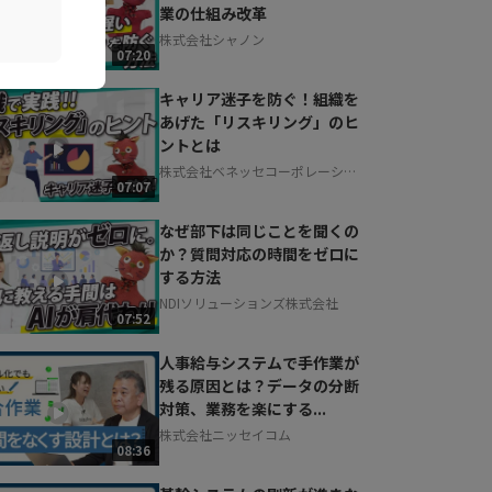
業の仕組み改革
株式会社シャノン
07:20
キャリア迷子を防ぐ！組織を
あげた「リスキリング」のヒ
ントとは
株式会社ベネッセコーポレーショ
07:07
ン
なぜ部下は同じことを聞くの
か？質問対応の時間をゼロに
する方法
NDIソリューションズ株式会社
07:52
人事給与システムで手作業が
残る原因とは？データの分断
対策、業務を楽にする...
株式会社ニッセイコム
08:36