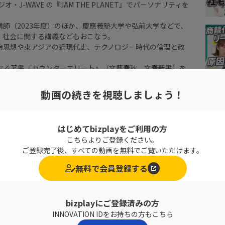
ジオ・J-WAVE の『JAM THE PLANET』でパーソナリティを
講師（2023年度）のほか、慶應義塾大学や弘前大学などで、
・社会に関する講義などもおこなう。
治思想や東アジアの近現代史、テクノロジー時代の倫理と政
初となる著書『カウンターエリート』（文藝春秋、文春新書）を
動画の続きを視聴しましょう！
はじめてbizplayをご利用の方
こちらよりご登録ください。
ご登録完了後、すべての動画を無料でご覧いただけます。
無料で会員登録する
bizplayにご登録済みの方
INNOVATION IDをお持ちの方もこちら