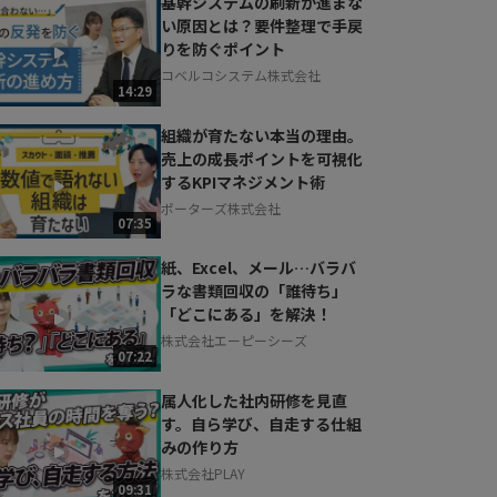
基幹システムの刷新が進まな
い原因とは？要件整理で手戻
りを防ぐポイント
コベルコシステム株式会社
14:29
組織が育たない本当の理由。
売上の成長ポイントを可視化
するKPIマネジメント術
ポーターズ株式会社
07:35
紙、Excel、メール…バラバ
ラな書類回収の「誰待ち」
「どこにある」を解決！
株式会社エーピーシーズ
07:22
属人化した社内研修を見直
す。自ら学び、自走する仕組
みの作り方
株式会社PLAY
09:31