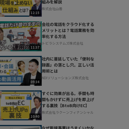
組みを解説
お気軽にご相談・ご質問いただけます！
株式会社山善
30秒でお申し込み可能
12:15
相談を希望する
無料
会社の電話をクラウド化する
メリットとは？電話業務を効
率化する方法
トビラシステムズ株式会社
11:37
社内に蔓延していた「便利な
録画」の落とし穴。正しい活
用術とは
NDIソリューションズ株式会社
09:34
すぐに効果が出る。手間も時
間もかけずに売上げを即上げ
する裏技【BtoB向けEC】
株式会社ラクーンフィナンシャル
10:40
なぜ新規事業はうまくいかな