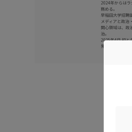
2024年からはラ
務める。
早稲田大学招聘
メディアと政治
関心領域は、政
治。
2025年4月 
発売。