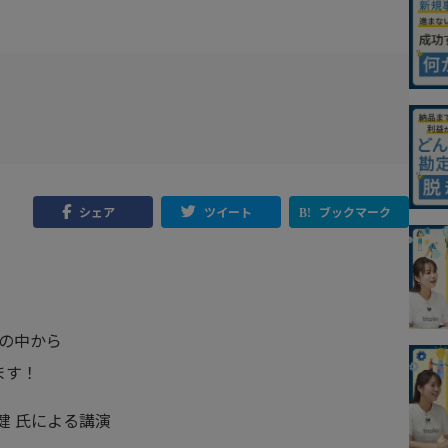
シェア
ツイート
ブックマーク
ンの中から
ます！
 健 氏による講演