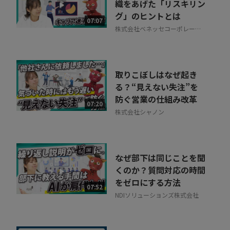
織をあげた「リスキリン
グ」のヒントとは
07:07
株式会社ベネッセコーポレーシ
ョン
取りこぼしはなぜ起き
る？“見えない失注”を
防ぐ営業の仕組み改革
07:20
株式会社シャノン
なぜ部下は同じことを聞
くのか？質問対応の時間
をゼロにする方法
07:52
NDIソリューションズ株式会社