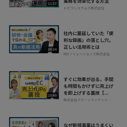
業務を効率化する方法
11:37
トビラシステムズ株式会社
社内に蔓延していた「便
利な録画」の落とし穴。
正しい活用術とは
09:34
NDIソリューションズ株式会社
すぐに効果が出る。手間
も時間もかけずに売上げ
を即上げする裏技【...
10:40
株式会社ラクーンフィナンシャ
ル
なぜ新規事業はうまくい