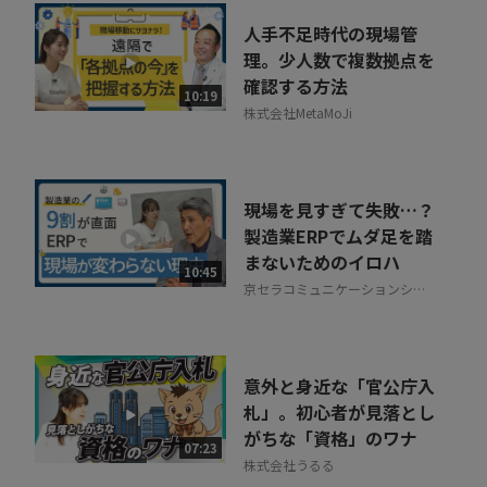
人手不足時代の現場管
理。少人数で複数拠点を
確認する方法
10:19
株式会社MetaMoJi
現場を見すぎて失敗…？
製造業ERPでムダ足を踏
まないためのイロハ
10:45
京セラコミュニケーションシス
テム株式会社
意外と身近な「官公庁入
札」。初心者が見落とし
がちな「資格」のワナ
07:23
株式会社うるる