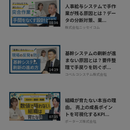
人事給与システムで手作
業が残る原因とは？デー
タの分断対策、業...
08:36
株式会社ニッセイコム
基幹システムの刷新が進
まない原因とは？要件整
理で手戻りを防ぐポ...
14:29
コベルコシステム株式会社
組織が育たない本当の理
由。 売上の成長ポイン
トを可視化するKPI...
07:35
ポーターズ株式会社