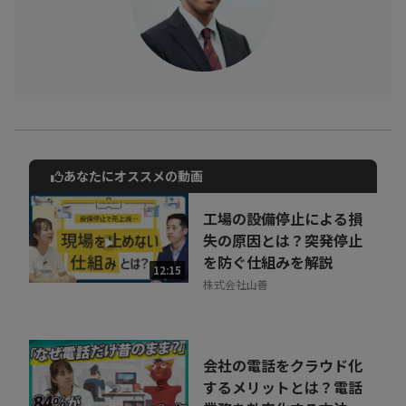
あなたにオススメの動画
動画でご紹介しているサービスについて
お気軽にご相談・ご質問いただけます！
工場の設備停止による損
30秒でお申し込み可能
失の原因とは？突発停止
を防ぐ仕組みを解説
相談を希望する
12:15
無料
株式会社山善
会社の電話をクラウド化
するメリットとは？電話