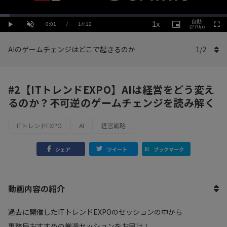
Loaded
:
Playback
4.23%
自動
1x
Current
0:01
/
Duration
14:12
Rate
Play
Unmute
Picture-
(270p)
Full
in-
Picture
Time
AIのゲームチェンジはどこで起きるのか
1
/
2
#2【ITトレンドEXPO】AIは経営をどう変え
るのか？不可逆のゲームチェンジを読み解く
ITトレンドEXPO
AI
経営戦略
シェア
ツイート
ブックマーク
動画内容の紹介
過去に開催したITトレンドEXPOのセッションの中から
事務局おすすめの厳選セッションをお届け！