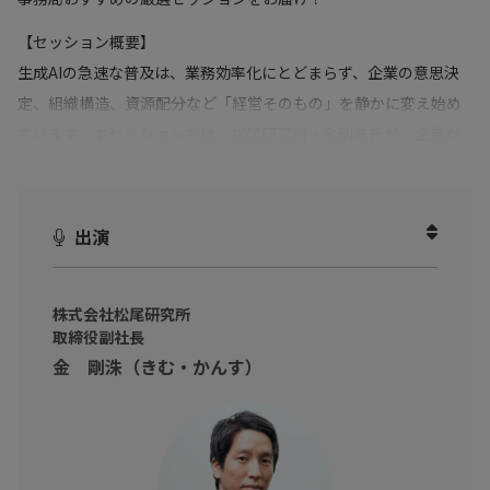
【セッション概要】
生成AIの急速な普及は、業務効率化にとどまらず、企業の意思決
定、組織構造、資源配分など「経営そのもの」を静かに変え始め
ています。本セッションでは、松尾研究所・金剛洙氏が、企業が
いま置かれている変化のフェーズを整理しつつ、AIが引き起こす経
営のゲームチェンジの本質を解説。さらに、これからの“強い企
業”に求められる条件を、金融庁と投資の知見を併せ持つ独自の視
出演
点から提示します。
※動画内のデータや実数、所属・肩書は撮影当時のものです
株式会社松尾研究所
取締役副社長
金 剛洙（きむ・かんす）