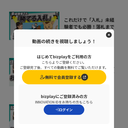
これだけで「入札」未経
験者でも必勝！落札まで
の7ステップ
06:45
動画の続きを視聴しましょう！
株式会社うるる
はじめてbizplayをご利用の方
こちらよりご登録ください。
社宅制度の活用で選ばれ
ご登録完了後、すべての動画を無料でご覧いただけます。
る企業へ。住まいから始
無料で会員登録する
まる福利厚生とは！？
10:23
株式会社ギガプライズ
bizplayにご登録済みの方
INNOVATION IDをお持ちの方もこちら
ログイン
基幹データベースのセキ
ュリティを強化するとき
に処理速度を落と...