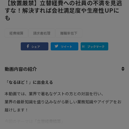
【放置厳禁】立替経費への社員の不満を見逃
すな！解決すれば会社満足度や生産性UPに
も
経費精算
請求書処理
離職率低下
シェア
ツイート
ブックマーク
動画内容の紹介
「
なるほど！
」
に出会える
本動画では、業界で著名なゲストの方との対談を行い、
業界の最新知識を盛り込みながら新しい業務知識やアイデアをお
届けします！
今回のテーマは「
立替経費精算
」