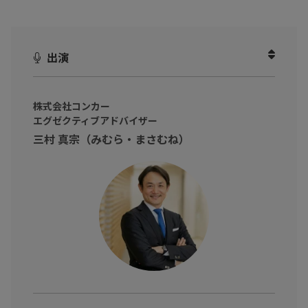
近年、
経費ハラスメント
が問題となりつつあります。
経費精算手続きの煩雑さにより自腹解決になっていたり、経費取
り締まりの厳格化で現場の負担が増え、それが働きずらさにも繋
出演
がっていると言います。
解決のポイントは「
経営層の意識改革
」、そして「
自社に合った
株式会社コンカー
ツールの選択
」です。
エグゼクティブアドバイザー
では、どのように実践していけばよいのでしょうか。
三村 真宗（みむら・まさむね）
本動画では、経費精算の実情に詳しい三村 真宗氏（株式会社コン
カー エグゼクティブアドバイザー）、出張手配の一元化クラウド
サービスを提供する原 基記氏（株式会社ピカパカ 代表取締役）を
お招きし、立替経費精算の課題とその解決策についてお伺いしま
した。