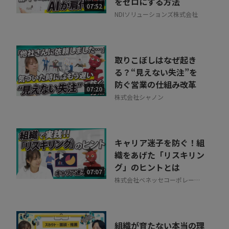
をゼロにする方法
07:52
NDIソリューションズ株式会社
取りこぼしはなぜ起き
る？“見えない失注”を
防ぐ営業の仕組み改革
07:20
株式会社シャノン
キャリア迷子を防ぐ！組
織をあげた「リスキリン
グ」のヒントとは
07:07
株式会社ベネッセコーポレーシ
ョン
組織が育たない本当の理