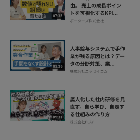
由。 売上の成長ポイン
トを可視化するKPI...
07:35
ポーターズ株式会社
人事給与システムで手作
業が残る原因とは？デー
タの分断対策、業...
08:36
株式会社ニッセイコム
属人化した社内研修を見
直す。自ら学び、自走す
る仕組みの作り方
09:31
株式会社PLAY