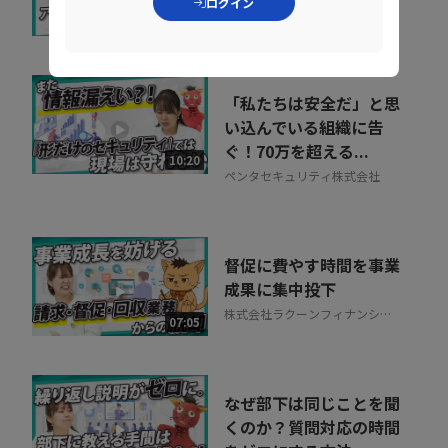
ログイン
株式会社インターネットイニシ
07:34
アティブ
「私たちは安全だ」と思
い込んでいる組織に告
ぐ！70万を超える...
10:20
ペンタセキュリティ株式会社
督促に費やす時間を事業
成果に集中投下
株式会社ラクーンフィナンシャ
07:05
ル
なぜ部下は同じことを聞
くのか？質問対応の時間