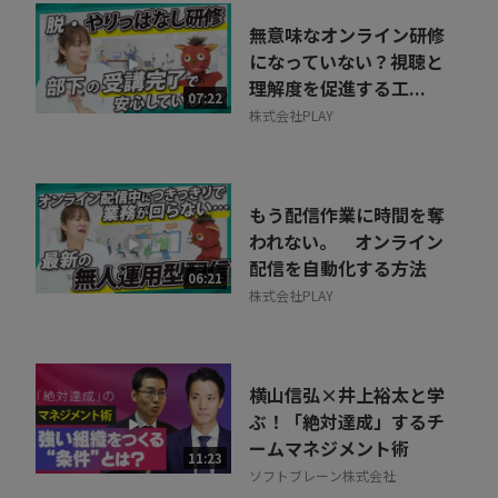
無意味なオンライン研修
になっていない？視聴と
理解度を促進する工...
07:22
株式会社PLAY
もう配信作業に時間を奪
われない。 オンライン
配信を自動化する方法
06:21
株式会社PLAY
横山信弘×井上裕太と学
ぶ！「絶対達成」するチ
ームマネジメント術
11:23
ソフトブレーン株式会社