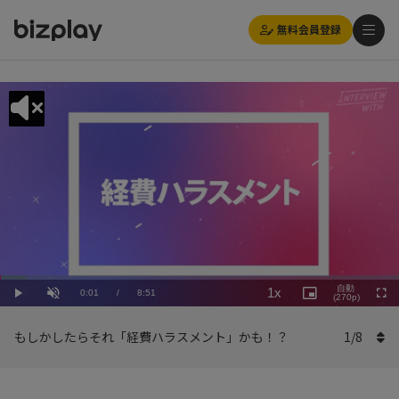
無料会員登録
Loaded
:
Playback
6.79%
自動
1x
Current
0:01
/
Duration
8:51
Rate
Play
Unmute
Picture-
(270p)
Full
in-
Picture
Time
もしかしたらそれ「経費ハラスメント」かも！？
1
/
8