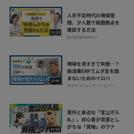
人手不足時代の現場管
理。少人数で複数拠点を
確認する方法
10:19
株式会社MetaMoJi
現場を見すぎて失敗…？
製造業ERPでムダ足を踏
まないためのイロハ
10:45
京セラコミュニケーションシス
テム株式会社
意外と身近な「官公庁入
札」。初心者が見落とし
がちな「資格」のワナ
07:23
株式会社うるる