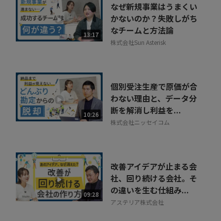
なぜ新規事業はうまくい
かないのか？失敗しがち
なチームと方法論
13:17
株式会社Sun Asterisk
個別受注生産で原価が合
わない理由と、データ分
断を解消し利益を...
10:26
株式会社ニッセイコム
改善アイデアが止まる会
社、回り続ける会社。そ
の違いを生む仕組み...
09:28
アステリア株式会社