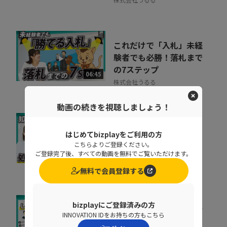
これだけで「入札」未経
験者でも必勝！落札まで
の7ステップ
06:45
株式会社うるる
動画の続きを視聴しましょう！
基幹データベースのセキ
はじめてbizplayをご利用の方
ュリティを強化するとき
こちらよりご登録ください。
に処理速度を落と...
ご登録完了後、すべての動画を無料でご覧いただけます。
07:02
ペンタセキュリティ株式会社
無料で会員登録する
bizplayにご登録済みの方
増え続けるID、見きれな
INNOVATION IDをお持ちの方もこちら
い管理が事故を生む理由