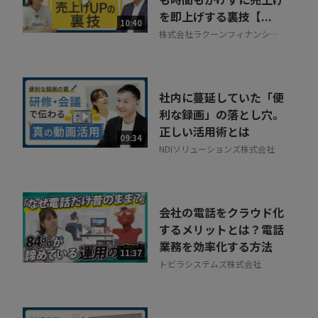
を即上げする裏技【...
相談を希望する
10:40
無料
株式会社ラクーンフィナンシャ
ル
社内に蔓延していた「便
利な録画」の落とし穴。
正しい活用術とは
09:34
NDIソリューションズ株式会社
会社の電話をクラウド化
するメリットとは？電話
業務を効率化する方法
11:37
トビラシステムズ株式会社