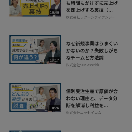
も時間もかけずに売上げ
を即上げする裏技【...
10:40
株式会社ラクーンフィナンシャ
ル
なぜ新規事業はうまくい
かないのか？失敗しがち
なチームと方法論
13:17
株式会社Sun Asterisk
個別受注生産で原価が合
わない理由と、データ分
断を解消し利益を...
10:26
株式会社ニッセイコム