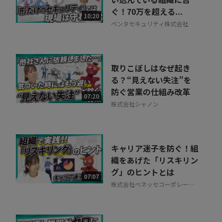
ぐ！70万を超える...
10:20
ペンタセキュリティ株式会社
取りこぼしはなぜ起き
る？“見えない失注”を
防ぐ営業の仕組み改革
07:20
株式会社シャノン
キャリア迷子を防ぐ！組
織をあげた「リスキリン
グ」のヒントとは
07:07
株式会社ベネッセコーポレーシ
ョン