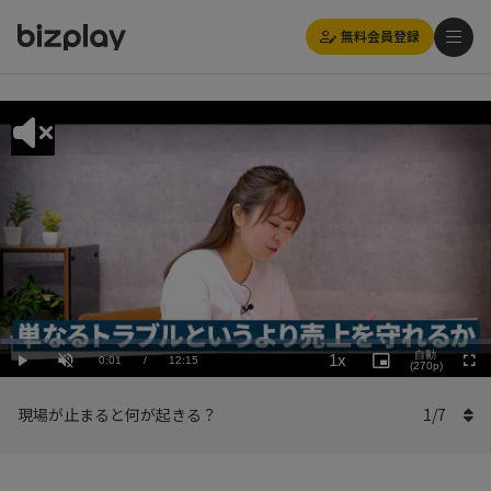
無料会員登録
Loaded
:
Playback
4.90%
自動
1x
Current
0:01
/
Duration
12:15
Rate
Play
Unmute
Picture-
(270p)
Full
in-
Picture
Time
現場が止まると何が起きる？
1
/
7