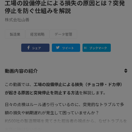
工場の設備停止による損失の原因とは？突発
停止を防ぐ仕組みを解説
株式会社山善
製造業
経営戦略
データ管理
シェア
ツイート
ブックマーク
動画内容の紹介
この動画では、
工場の設備停止による損失（チョコ停・ドカ停）
が起きる原因と突発停止を防止する方法
を解説します。
日々の点検はルール通り行っているのに、突発的なトラブルで多
額の損失や納期遅れが発生して困っていませんか？
約500社の製造現場を見てきた担当者の視点から、なぜトラブルを
未然に防げないのか