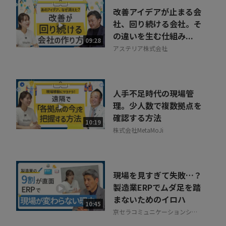
改善アイデアが止まる会
社、回り続ける会社。そ
の違いを生む仕組み...
09:28
アステリア株式会社
人手不足時代の現場管
理。少人数で複数拠点を
確認する方法
10:19
株式会社MetaMoJi
現場を見すぎて失敗…？
製造業ERPでムダ足を踏
まないためのイロハ
10:45
京セラコミュニケーションシス
テム株式会社