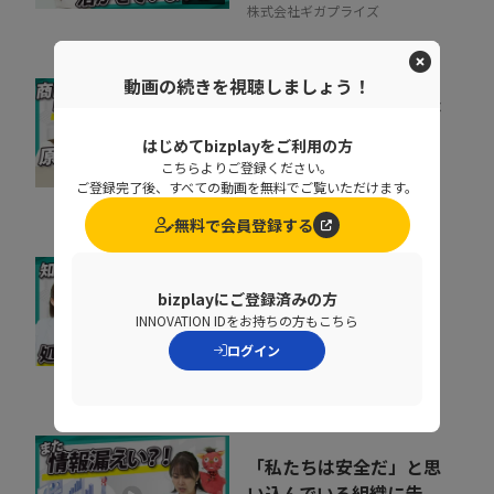
株式会社ギガプライズ
動画の続きを視聴しましょう！
リードの商談化率が上が
らない原因とは？アプロ
はじめてbizplayをご利用の方
ーチ速度を上げる改...
こちらよりご登録ください。
09:22
ご登録完了後、すべての動画を無料でご覧いただけます。
株式会社Brizzy
無料で会員登録する
基幹データベースのセキ
bizplayにご登録済みの方
ュリティを強化するとき
INNOVATION IDをお持ちの方もこちら
に処理速度を落と...
ログイン
07:02
ペンタセキュリティ株式会社
「私たちは安全だ」と思
い込んでいる組織に告