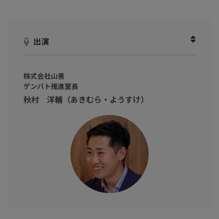
その背景にある、設備情報や修理履歴の「情報の分断」の課題を
紐解きます。
出演
動画を見ることで、点検時の小さな異変を過去のデータと結びつ
け、現場自らが自律的にトラブルを防止する具体的な進め方がわ
かります。
株式会社山善
実際に『ゲンバト設備管理』を使い、情報を一元化することでリ
ゲンバト推進室長
アルタイムに状況を把握する解決策を紹介します。
秋村 洋輔（あきむら・ようすけ）
※動画内のデータや実数、所属・肩書は撮影当時のものです