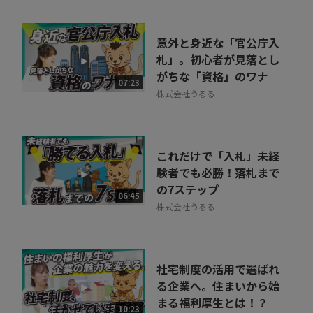
意外と身近な「官公庁入
札」。初心者が見落とし
がちな「資格」のワナ
07:23
株式会社うるる
これだけで「入札」未経
験者でも必勝！落札まで
の7ステップ
06:45
株式会社うるる
社宅制度の活用で選ばれ
る企業へ。住まいから始
まる福利厚生とは！？
10:23