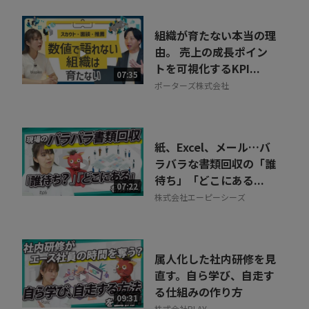
組織が育たない本当の理
由。 売上の成長ポイン
トを可視化するKPI...
07:35
ポーターズ株式会社
紙、Excel、メール…バ
ラバラな書類回収の「誰
待ち」「どこにある...
07:22
株式会社エーピーシーズ
属人化した社内研修を見
直す。自ら学び、自走す
る仕組みの作り方
09:31
株式会社PLAY