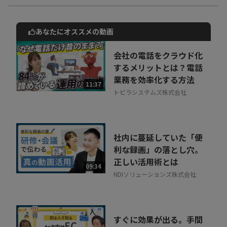
あなたにオススメの動画
動画でご紹介しているサービスについて
お気軽にご相談・ご質問いただけます！
会社の電話をクラウド化
30秒でお申し込み可能
するメリットとは？電話
業務を効率化する方法
相談を希望する
11:37
無料
トビラシステムズ株式会社
社内に蔓延していた「便
利な録画」の落とし穴。
正しい活用術とは
09:34
NDIソリューションズ株式会社
すぐに効果が出る。手間