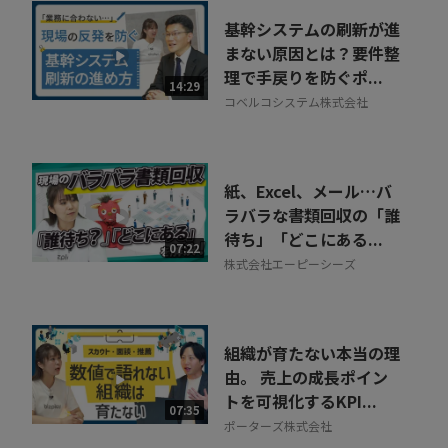
基幹システムの刷新が進
まない原因とは？要件整
理で手戻りを防ぐポ...
14:29
コベルコシステム株式会社
紙、Excel、メール…バ
ラバラな書類回収の「誰
待ち」「どこにある...
07:22
株式会社エーピーシーズ
組織が育たない本当の理
由。 売上の成長ポイン
トを可視化するKPI...
07:35
ポーターズ株式会社