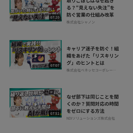
取りこぼしはなぜ起き
る？“見えない失注”を
防ぐ営業の仕組み改革
07:20
株式会社シャノン
キャリア迷子を防ぐ！組
織をあげた「リスキリン
グ」のヒントとは
07:07
株式会社ベネッセコーポレーシ
ョン
なぜ部下は同じことを聞
くのか？質問対応の時間
をゼロにする方法
07:52
NDIソリューションズ株式会社