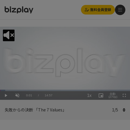
無料会員登録
Loaded
:
Playback
4.02%
自動
1x
Current
0:01
/
Duration
14:57
Rate
Play
Unmute
Picture-
(270p)
Full
in-
Picture
Time
失敗からの決断 「The 7 Values」
1
/
5