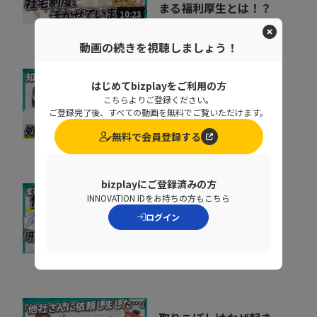
まる福利厚生とは！？
10:23
株式会社ギガプライズ
動画の続きを視聴しましょう！
はじめてbizplayをご利用の方
基幹データベースのセキ
こちらよりご登録ください。
ュリティを強化するとき
ご登録完了後、すべての動画を無料でご覧いただけます。
に処理速度を落と...
07:02
無料で会員登録する
ペンタセキュリティ株式会社
bizplayにご登録済みの方
INNOVATION IDをお持ちの方もこちら
「私たちは安全だ」と思
ログイン
い込んでいる組織に告
ぐ！70万を超える...
10:20
ペンタセキュリティ株式会社