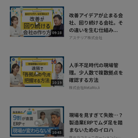
改善アイデアが止まる会
社、回り続ける会社。そ
の違いを生む仕組み...
09:28
アステリア株式会社
人手不足時代の現場管
理。少人数で複数拠点を
確認する方法
10:19
株式会社MetaMoJi
現場を見すぎて失敗…？
製造業ERPでムダ足を踏
まないためのイロハ
10:45
京セラコミュニケーションシス