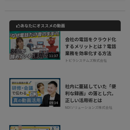
あなたにオススメの動画
動画でご紹介しているサービスについて
お気軽にご相談・ご質問いただけます！
会社の電話をクラウド化
30秒でお申し込み可能
するメリットとは？電話
業務を効率化する方法
相談を希望する
11:37
無料
トビラシステムズ株式会社
社内に蔓延していた「便
利な録画」の落とし穴。
正しい活用術とは
09:34
NDIソリューションズ株式会社