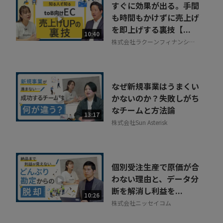
すぐに効果が出る。手間
も時間もかけずに売上げ
を即上げする裏技【...
10:40
株式会社ラクーンフィナンシャ
ル
なぜ新規事業はうまくい
かないのか？失敗しがち
なチームと方法論
13:17
株式会社Sun Asterisk
個別受注生産で原価が合
わない理由と、データ分
断を解消し利益を...
10:26
株式会社ニッセイコム