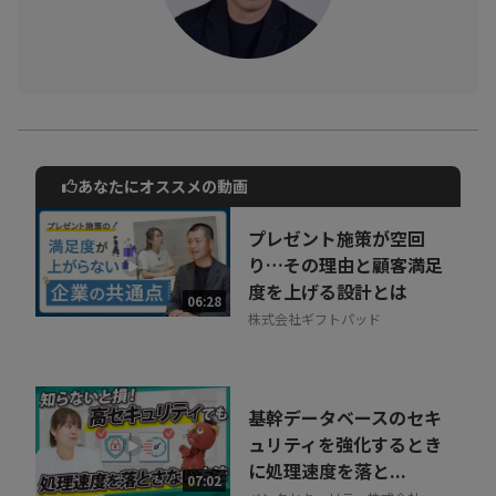
あなたにオススメの動画
動画でご紹介しているサービスについて
お気軽にご相談・ご質問いただけます！
プレゼント施策が空回
30秒でお申し込み可能
り…その理由と顧客満足
度を上げる設計とは
相談を希望する
06:28
無料
株式会社ギフトパッド
基幹データベースのセキ
ュリティを強化するとき
に処理速度を落と...
07:02