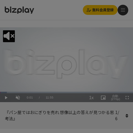
無料会員登録
Loaded
:
Playback
5.04%
自動
1x
Current
0:01
/
Duration
11:55
Rate
Play
Unmute
Picture-
(270p)
Full
in-
Picture
Time
『パン屋ではおにぎりを売れ 想像以上の答えが見つかる思
1
/
考法』
6