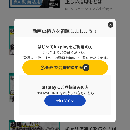
正しい活用術とは
09:34
NDIソリューションズ株式会社
動画の続きを視聴しましょう！
会社の電話をクラウド化
するメリットとは？電話
はじめてbizplayをご利用の方
業務を効率化する方法
11:37
こちらよりご登録ください。
トビラシステムズ株式会社
ご登録完了後、すべての動画を無料でご覧いただけます。
無料で会員登録する
取りこぼしはなぜ起き
bizplayにご登録済みの方
る？“見えない失注”を
INNOVATION IDをお持ちの方もこちら
防ぐ営業の仕組み改革
07:20
ログイン
株式会社シャノン
キャリア迷子を防ぐ！組