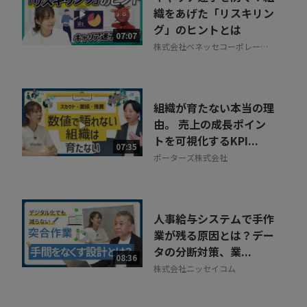
織をあげた「リスキリン
グ」のヒントとは
07:07
株式会社ベネッセコーポレーシ
ョン
組織が育たない本当の理
由。 売上の成長ポイン
トを可視化するKPI...
07:35
ポーターズ株式会社
人事給与システムで手作
業が残る原因とは？デー
タの分断対策、業...
08:36
株式会社ニッセイコム