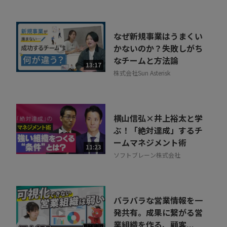
なぜ新規事業はうまくい
かないのか？失敗しがち
なチームと方法論
13:17
株式会社Sun Asterisk
横山信弘×井上裕太と学
ぶ！「絶対達成」するチ
ームマネジメント術
11:23
ソフトブレーン株式会社
バラバラな営業情報を一
発共有。成果に繋がる営
業組織を作る、顧客...