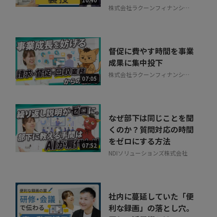
株式会社ラクーンフィナンシャ
ル
督促に費やす時間を事業
成果に集中投下
株式会社ラクーンフィナンシャ
07:05
ル
なぜ部下は同じことを聞
くのか？質問対応の時間
をゼロにする方法
07:52
NDIソリューションズ株式会社
社内に蔓延していた「便
利な録画」の落とし穴。