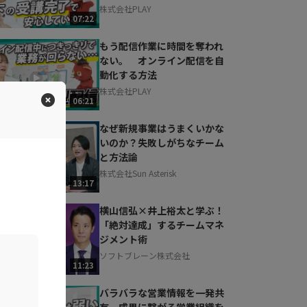
株式会社PLAY
07:22
もう配信作業に時間を奪われ
ない。 オンライン配信を自
動化する方法
株式会社PLAY
06:21
なぜ新規事業はうまくいかな
いのか？失敗しがちなチーム
と方法論
株式会社Sun Asterisk
13:17
横山信弘×井上裕太と学ぶ！
「絶対達成」するチームマネ
ジメント術
ソフトブレーン株式会社
11:23
バラバラな営業情報を一発共
有。成果に繋がる営業組織を