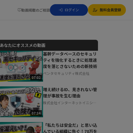
ログイン
無料会員登録
動画掲載のご相談
あなたにオススメの動画
基幹データベースのセキュリ
ティを強化するときに処理速
動画でご紹介しているサービスについて
度を落とさないための新技術
お気軽にご相談・ご質問いただけます！
ペンタセキュリティ株式会社
30秒でお申し込み可能
07:02
相談を希望する
無料
増え続けるID、見きれない管
理が事故を生む理由
株式会社インターネットイニシア
ティブ
07:34
「私たちは安全だ」と思い込
んでいる組織に告ぐ！70万を