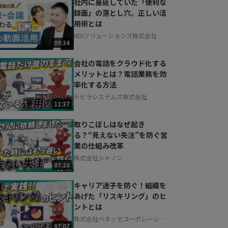
社内に蔓延していた「便利な
録画」の落とし穴。正しい活
用術とは
NDIソリューションズ株式会社
09:34
会社の電話をクラウド化する
メリットとは？電話業務を効
率化する方法
トビラシステムズ株式会社
11:37
取りこぼしはなぜ起き
る？“見えない失注”を防ぐ営
業の仕組み改革
株式会社シャノン
07:20
キャリア迷子を防ぐ！組織を
あげた「リスキリング」のヒ
ントとは
株式会社ベネッセコーポレーショ
07:07
ン