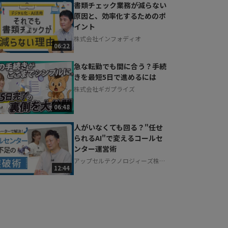
書類チェック業務が減らない
原因と、効率化するためのポ
イント
株式会社インフォディオ
06:22
急な転勤でも間に合う？手続
きを最短5日で進めるには
株式会社ギガプライズ
06:48
人がいなくても回る？"任せ
られるAI"で変えるコールセ
ンター運営術
アップセルテクノロジィーズ株式
12:44
会社