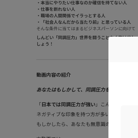
・本当にやりたい仕事なのか確信を持てない人
・仕事を断れない人
・職場の人間関係でイラっとする人
・「社会人なんだから当たり前」と思っている人
そんな条件に当てはまるビジネスパーソンに向けて
しんどい「同調圧力」世界を闘うことなく抜け出し
しょう！
動画内容の紹介
あなたはもしかして、同調圧力をかけられや
「
日本では同調圧力が強い
」こんな言葉をよ
ネガティブな印象を持つ方が多い、「
同調圧
もしかしたら、あなたも無意識のうちに周りにか