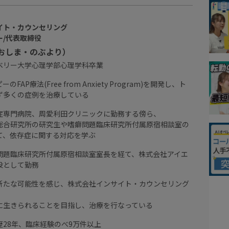
イト・カウンセリング
ー/代表取締役
おおしま・のぶより）
ベリー大学心理学部心理学科卒業
FAP療法(Free from Anxiety Program)を開発し、ト
ず多くの症例を治療している
症専門病院、周愛利田クリニックに勤務する傍ら、
総合研究所の研究生や嗜癖問題臨床研究所付属原宿相談室の
て、依存症に関する対応を学ぶ
問題臨床研究所付属原宿相談室室長を経て、株式会社アイエ
役として勤務
新たな可能性を感じ、株式会社インサイト・カウンセリング
に生きられることを目指し、治療を行なっている
28年、臨床経験のべ9万件以上