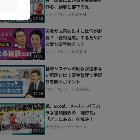
作る、顧客と部下の見...
ソフトブレーン株式会社
06:28
営業が成果を出すには何が必
要？「絶対達成」するために
必要な要素教えます
ソフトブレーン株式会社
11:01
基幹システムの刷新が進まな
い原因とは？要件整理で手戻
りを防ぐポイント
コベルコシステム株式会社
14:29
紙、Excel、メール…バラバ
ラな書類回収の「誰待ち」
「どこにある」を解決！
株式会社エーピーシーズ
07:22