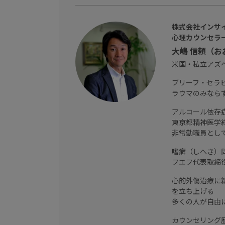
株式会社インサ
心理カウンセラ
大嶋 信頼（
米国・私立アズ
ブリーフ・セラピーの
ラウマのみなら
アルコール依存
東京都精神医学
非常勤職員とし
嗜癖（しへき）
フエフ代表取締
心的外傷治療に
を立ち上げる
多くの人が自由
カウンセリング歴