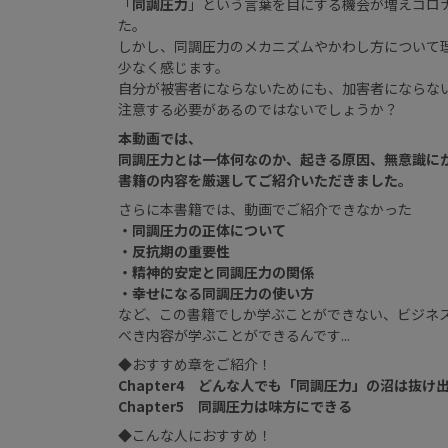
「
同調圧力
」という言葉を目にする機会が増えコロ
た。
しかし、同調圧力のメカニズムやかわし方について
少なく感じます。
自分が被害者にならないためにも、加害者にならな
注意する必要があるのではないでしょうか？
本動画では、
同調圧力とは一体何なのか、起きる原因、無意識に
書籍の内容を厳選してご紹介いただきました。
さらに本書籍では、動画でご紹介できなかった
・同調圧力の正体について
・反抗期の重要性
・精神的安定と同調圧力の関係
・幸せになる同調圧力の使い方
など、この書籍でしか学ぶことができない、ビジネ
べき内容が学ぶことができるんです...
◆おすすめ章をご紹介！
Chapter4 どんな人でも「同調圧力」の沼は抜け
Chapter5 同調圧力は味方にできる
◆こんな人におすすめ！