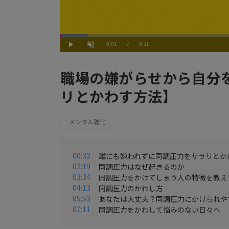
Loaded
:
7.34%
Current
0:01
/
Duration
8:11
Play
Unmute
Time
職場の嫌がらせから自分
リとかわす方法】
メンタル強化
00:32
誰にも嫌われずに同調圧力をサラリとか
02:19
同調圧力はなぜ起きるのか
03:34
同調圧力をかけてしまう人の特徴を教え
04:13
同調圧力のかわし方
05:53
あなたは大丈夫？同調圧力にかけられや
07:11
同調圧力をかわして悩みのない日々へ