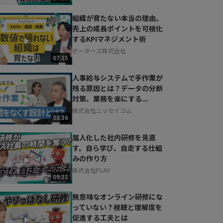
組織が育たない本当の理由。
売上の成長ポイントを可視化
するKPIマネジメント術
ポーターズ株式会社
07:35
人事給与システムで手作業が
残る原因とは？データの分断
対策、業務を楽にする...
株式会社ニッセイコム
08:36
属人化した社内研修を見直
す。自ら学び、自走する仕組
みの作り方
株式会社PLAY
09:31
無意味なオンライン研修にな
っていない？視聴と理解度を
促進する工夫とは