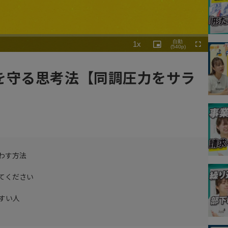
Playback
自動
1x
Rate
Picture-
(540p)
Fullscreen
in-
Picture
を守る思考法【同調圧力をサラ
わす方法
てください
すい人