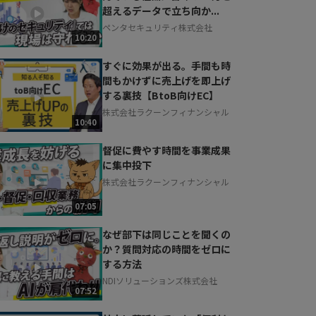
超えるデータで立ち向か...
ペンタセキュリティ株式会社
10:20
すぐに効果が出る。手間も時
間もかけずに売上げを即上げ
する裏技【BtoB向けEC】
株式会社ラクーンフィナンシャル
10:40
督促に費やす時間を事業成果
に集中投下
株式会社ラクーンフィナンシャル
07:05
なぜ部下は同じことを聞くの
か？質問対応の時間をゼロに
する方法
NDIソリューションズ株式会社
07:52