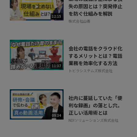
30秒でお申し込み可能
失の原因とは？突発停止
を防ぐ仕組みを解説
相談を希望する
12:15
無料
株式会社山善
会社の電話をクラウド化
するメリットとは？電話
業務を効率化する方法
11:37
トビラシステムズ株式会社
社内に蔓延していた「便
利な録画」の落とし穴。
正しい活用術とは
09:34
NDIソリューションズ株式会社