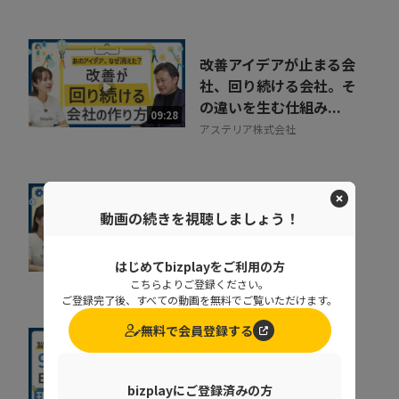
改善アイデアが止まる会
社、回り続ける会社。そ
の違いを生む仕組み...
09:28
アステリア株式会社
人手不足時代の現場管
動画の続きを視聴しましょう！
理。少人数で複数拠点を
確認する方法
10:19
はじめてbizplayをご利用の方
株式会社MetaMoJi
こちらよりご登録ください。
ご登録完了後、すべての動画を無料でご覧いただけます。
無料で会員登録する
現場を見すぎて失敗…？
製造業ERPでムダ足を踏
bizplayにご登録済みの方
まないためのイロハ