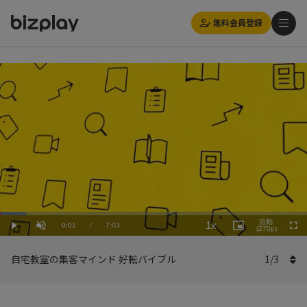
無料会員登録
Loaded
:
Playback
8.52%
自動
1x
Current
0:01
/
Duration
7:03
Rate
Play
Unmute
Picture-
(270p)
Full
in-
Picture
Time
自宅教室の集客マインド 好転バイブル
1
/
3