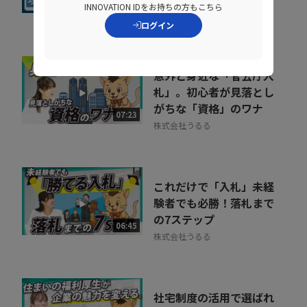
10:45
INNOVATION IDをお持ちの方もこちら
京セラコミュニケーションシス
ログイン
テム株式会社
意外と身近な「官公庁入
札」。初心者が見落とし
がちな「資格」のワナ
07:23
株式会社うるる
これだけで「入札」未経
験者でも必勝！落札まで
の7ステップ
06:45
株式会社うるる
社宅制度の活用で選ばれ