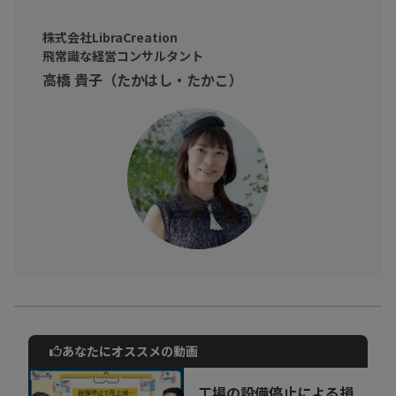
・稼げる思考を手に入れたい方
そんなビジネスパーソンに向けて
株式会社LibraCreation
飛常識な経営コンサルタント
高橋 貴子（たかはし・たかこ）
成功を妨げる思考癖を、ポジティブマインドに変換して理想の結
果を手に入れましょう！
あなたにオススメの動画
動画でご紹介しているサービスについて
お気軽にご相談・ご質問いただけます！
工場の設備停止による損