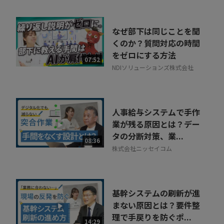
なぜ部下は同じことを聞
くのか？質問対応の時間
をゼロにする方法
07:52
NDIソリューションズ株式会社
人事給与システムで手作
業が残る原因とは？デー
タの分断対策、業...
08:36
株式会社ニッセイコム
基幹システムの刷新が進
まない原因とは？要件整
理で手戻りを防ぐポ...
14:29