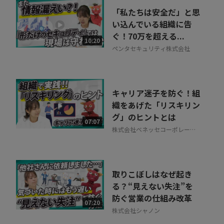
「私たちは安全だ」と思
い込んでいる組織に告
ぐ！70万を超える...
10:20
ペンタセキュリティ株式会社
キャリア迷子を防ぐ！組
織をあげた「リスキリン
グ」のヒントとは
07:07
株式会社ベネッセコーポレーシ
ョン
取りこぼしはなぜ起き
る？“見えない失注”を
防ぐ営業の仕組み改革
07:20
株式会社シャノン