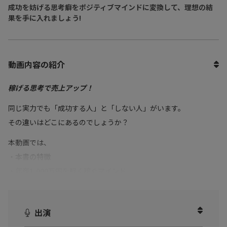
成功を妨げる思考癖をポジティブマインドに変換して、理想の結
果を手に入れましょう!
動画内容の紹介
稼げる思考で売上アップ！
同じ実力でも「成功する人」と「しない人」がいます。
その違いはどこにあるのでしょうか？
本動画では、
・本書の特徴
・年商1,000万円を軽く稼ぐマインド
など書籍の内容を厳選してお話しいただきました。
・自宅教室の集客に悩んでいる方
出演
・自宅教室を始めたいと考えている方