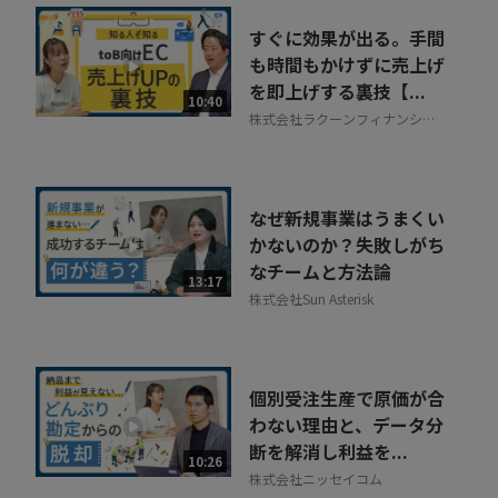
すぐに効果が出る。手間
も時間もかけずに売上げ
を即上げする裏技【...
10:40
株式会社ラクーンフィナンシャ
ル
なぜ新規事業はうまくい
かないのか？失敗しがち
なチームと方法論
13:17
株式会社Sun Asterisk
個別受注生産で原価が合
わない理由と、データ分
断を解消し利益を...
10:26
株式会社ニッセイコム