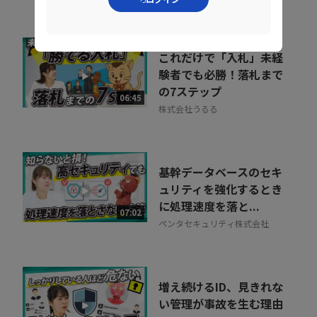
これだけで「入札」未経
験者でも必勝！落札まで
の7ステップ
06:45
株式会社うるる
基幹データベースのセキ
ュリティを強化するとき
に処理速度を落と...
07:02
ペンタセキュリティ株式会社
増え続けるID、見きれな
い管理が事故を生む理由