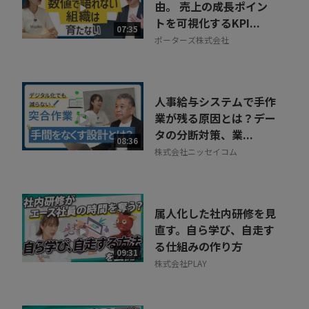
由。 売上の成長ポイン
トを可視化するKPI...
07:35
ポーターズ株式会社
人事給与システムで手作
業が残る原因とは？デー
タの分断対策、業...
08:36
株式会社ニッセイコム
属人化した社内研修を見
直す。自ら学び、自走す
る仕組みの作り方
09:31
株式会社PLAY