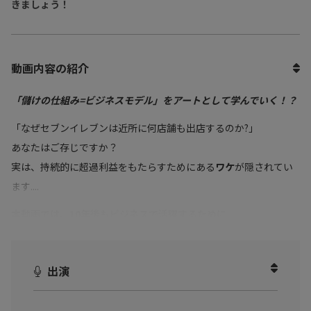
きましょう！
動画内容の紹介
「儲けの仕組み=ビジネスモデル」をアートとして学んでいく！？
「なぜセブンイレブンは近所に何店舗も出店するのか?」
あなたはご存じですか？
実は、持続的に超過利益をもたらすためにある
ワケ
が隠されてい
ます....
本動画では、10年後もビジネスで活躍するために
・型が重要な理由
・本書の構成と見どころ
出演
・若い顧客を捕まえて成長
・企業の成長ケース