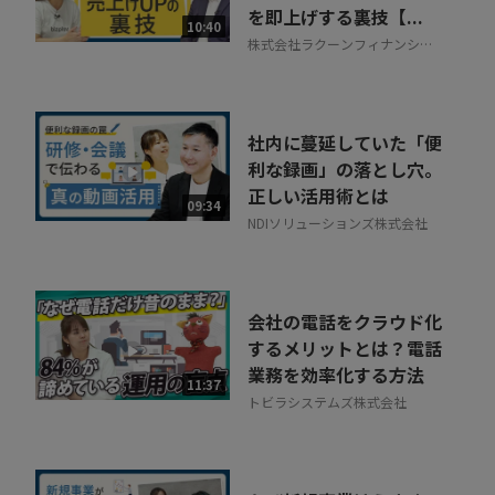
を即上げする裏技【...
相談を希望する
10:40
無料
株式会社ラクーンフィナンシャ
ル
社内に蔓延していた「便
利な録画」の落とし穴。
正しい活用術とは
09:34
NDIソリューションズ株式会社
会社の電話をクラウド化
するメリットとは？電話
業務を効率化する方法
11:37
トビラシステムズ株式会社