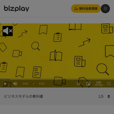
無料会員登録
Loaded
:
Playback
8.75%
自動
1x
Current
0:01
/
Duration
6:52
Rate
Play
Unmute
Picture-
(270p)
Full
in-
Picture
Time
ビジネスモデルの教科書
1
/
5