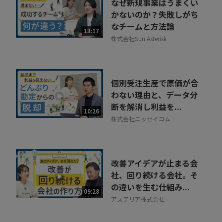
なぜ新規事業はうまくい
かないのか？失敗しがち
なチームと方法論
13:17
株式会社Sun Asterisk
個別受注生産で原価が合
わない理由と、データ分
断を解消し利益を...
10:26
株式会社ニッセイコム
改善アイデアが止まる会
社、回り続ける会社。そ
の違いを生む仕組み...
09:28
アステリア株式会社