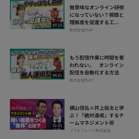
無意味なオンライン研修
になっていない？視聴と
理解度を促進する工...
07:22
株式会社PLAY
もう配信作業に時間を奪
われない。 オンライン
配信を自動化する方法
06:21
株式会社PLAY
横山信弘×井上裕太と学
ぶ！「絶対達成」するチ
ームマネジメント術
11:23
ソフトブレーン株式会社