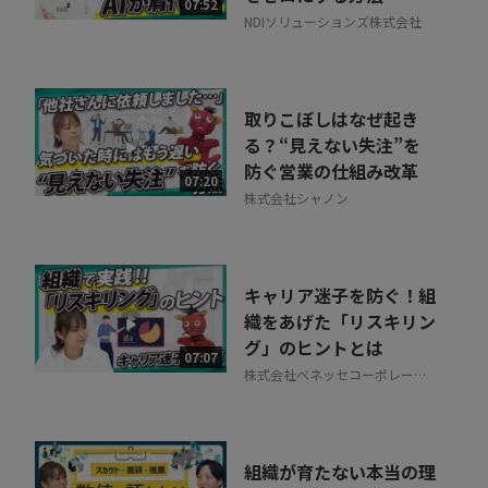
07:52
NDIソリューションズ株式会社
取りこぼしはなぜ起き
る？“見えない失注”を
防ぐ営業の仕組み改革
07:20
株式会社シャノン
キャリア迷子を防ぐ！組
織をあげた「リスキリン
グ」のヒントとは
07:07
株式会社ベネッセコーポレーシ
ョン
組織が育たない本当の理