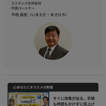
・今後のビジネスモデル
エミネンス合同会社
など書籍の内容を厳選してお話しいただきました。
代表パートナー
今枝 昌宏（いまえだ・まさひろ）
・ビジネスモデルについて学びたい方
・経営に携わっている方
・将来、事業を始めようと考えている方
そんなビジネスパーソンに向けて
持続的に企業に超過利益をもたらす「儲けの仕組み=ビジネスモデ
ル」を学び、経営戦略を見抜く目と戦略を策定する力を高めて行
きましょう！
あなたにオススメの動画
動画でご紹介しているサービスについて
お気軽にご相談・ご質問いただけます！
すぐに効果が出る。手間
30秒でお申し込み可能
も時間もかけずに売上げ