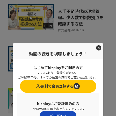
人手不足時代の現場管
理。少人数で複数拠点を
確認する方法
10:19
株式会社MetaMoJi
現場を見すぎて失敗…？
動画の続きを視聴しましょう！
製造業ERPでムダ足を踏
まないためのイロハ
はじめてbizplayをご利用の方
10:45
京セラコミュニケーションシス
こちらよりご登録ください。
テム株式会社
ご登録完了後、すべての動画を無料でご覧いただけます。
無料で会員登録する
意外と身近な「官公庁入
札」。初心者が見落とし
bizplayにご登録済みの方
がちな「資格」のワナ
INNOVATION IDをお持ちの方もこちら
07:23
株式会社うるる
ログイン