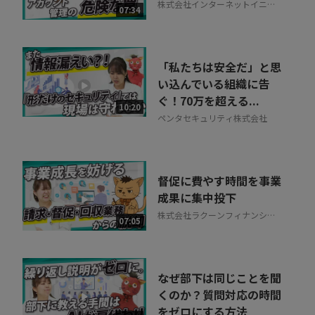
株式会社インターネットイニシ
07:34
アティブ
「私たちは安全だ」と思
い込んでいる組織に告
ぐ！70万を超える...
10:20
ペンタセキュリティ株式会社
督促に費やす時間を事業
成果に集中投下
株式会社ラクーンフィナンシャ
07:05
ル
なぜ部下は同じことを聞
くのか？質問対応の時間
をゼロにする方法