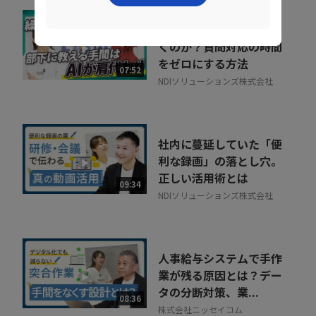
なぜ部下は同じことを聞
くのか？質問対応の時間
をゼロにする方法
07:52
NDIソリューションズ株式会社
社内に蔓延していた「便
利な録画」の落とし穴。
正しい活用術とは
09:34
NDIソリューションズ株式会社
人事給与システムで手作
業が残る原因とは？デー
タの分断対策、業...
08:36
株式会社ニッセイコム