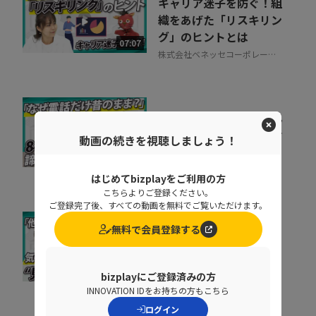
キャリア迷子を防ぐ！組
織をあげた「リスキリン
グ」のヒントとは
07:07
株式会社ベネッセコーポレーシ
ョン
会社の電話をクラウド化
するメリットとは？電話
動画の続きを視聴しましょう！
業務を効率化する方法
11:37
トビラシステムズ株式会社
はじめてbizplayをご利用の方
こちらよりご登録ください。
ご登録完了後、すべての動画を無料でご覧いただけます。
無料で会員登録する
取りこぼしはなぜ起き
る？“見えない失注”を
防ぐ営業の仕組み改革
07:20
bizplayにご登録済みの方
株式会社シャノン
INNOVATION IDをお持ちの方もこちら
ログイン