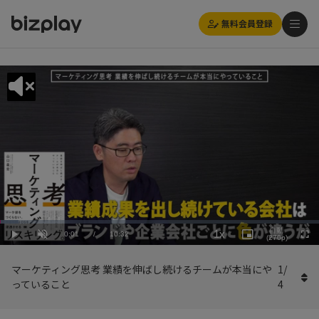
無料会員登録
Loaded
:
Playback
5.70%
自動
1x
Current
0:01
/
Duration
10:32
Rate
Play
Unmute
Picture-
(270p)
Full
in-
Picture
Time
マーケティング思考 業績を伸ばし続けるチームが本当にや
1
/
っていること
4