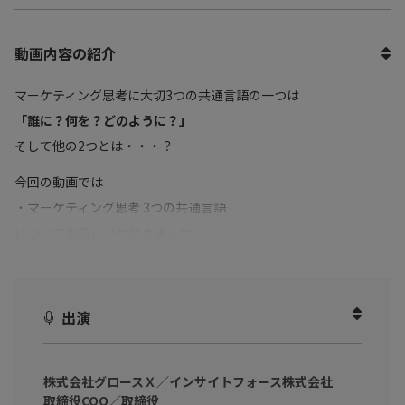
動画内容の紹介
マーケティング思考に大切3つの共通言語の一つは
「誰に？何を？どのように？」
そして他の2つとは・・・？
今回の動画では
・マーケティング思考 3つの共通言語
についてお話しいただきました。
マーケティング実務担当者、経営者、事業責任者 など
業務に関わるビジネスパーソンに向けて
出演
業績を伸ばし続けるチームになるための要素とチームでもつべき
共通認識は何かを知り、チームビルディングに役立てましょう！
株式会社グロースＸ／インサイトフォース株式会社
取締役COO／取締役