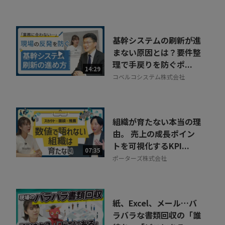
基幹システムの刷新が進
まない原因とは？要件整
理で手戻りを防ぐポ...
14:29
コベルコシステム株式会社
組織が育たない本当の理
由。 売上の成長ポイン
トを可視化するKPI...
07:35
ポーターズ株式会社
紙、Excel、メール…バ
ラバラな書類回収の「誰