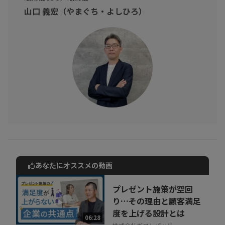
山口 義宏（やまぐち・よしひろ）
あなたにオススメの動画
動画でご紹介しているサービスについて
お気軽にご相談・ご質問いただけます！
プレゼント施策が空回
30秒でお申し込み可能
り…その理由と顧客満足
度を上げる設計とは
相談を希望する
06:28
無料