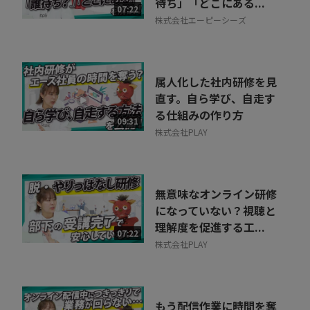
待ち」「どこにある...
07:22
株式会社エーピーシーズ
属人化した社内研修を見
直す。自ら学び、自走す
る仕組みの作り方
09:31
株式会社PLAY
無意味なオンライン研修
になっていない？視聴と
理解度を促進する工...
07:22
株式会社PLAY
もう配信作業に時間を奪