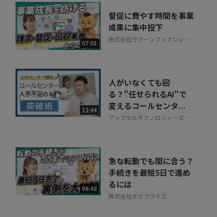
督促に費やす時間を事業
成果に集中投下
株式会社ラクーンフィナンシャ
07:05
ル
人がいなくても回
る？"任せられるAI"で
変えるコールセンタ...
12:44
アップセルテクノロジィーズ株
式会社
急な転勤でも間に合う？
手続きを最短5日で進め
るには
06:48
株式会社ギガプライズ