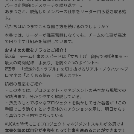
バーは定期的にデスマーチを繰り返す…。
あまつさえ、脱落したメンバーの仕事をリーダー自ら巻き取る始
末。
私たちはいつまでこんな働き方を続けるのでしょうか？
本書では、リーダーが孤軍奮闘しなくても、チームの仕事が高速
で回り出す仕組みを解説しています。
おすすめの章をチラっとご紹介！
第2章 チーム仕事のスピードは「立ち上げ」段階で9割決まる 〜
最大の時間泥棒「手戻り」を防ぐ7つのポイント〜
第5章 「想定外&トラブル」を切り抜けるリアル・ノウハウ 〜プ
ロマネの「よくある悩み」に答えます!〜
読者の反応をご紹介
・この本では、プロジェクト・マネジメントの基本から現場での
実践法まで、分かりやすく解説している。
・孫氏のもとで様々なプロジェクトを動かしてきた著者が「この
手順でこう動く」という具体的なアクションを示し、明日からす
ぐ真似できる内容になっている
VUCAの時代にこそプロジェクトマネジメントスキルが必須です
本書を読めば自分が主導をとって仕事を進めることができます！