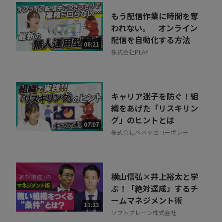
もう配信作業に時間を奪
われない。 オンライン
配信を自動化する方法
06:21
株式会社PLAY
キャリア迷子を防ぐ！組
織をあげた「リスキリン
グ」のヒントとは
07:07
株式会社ベネッセコーポレーシ
ョン
横山信弘×井上裕太と学
ぶ！「絶対達成」するチ
ームマネジメント術
11:23
ソフトブレーン株式会社