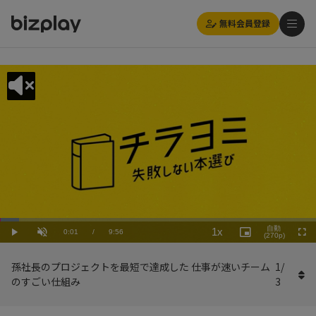
無料会員登録
Loaded
:
Playback
6.05%
自動
1x
Current
0:01
/
Duration
9:56
Rate
Play
Unmute
Picture-
(270p)
Full
in-
Picture
Time
孫社長のプロジェクトを最短で達成した 仕事が速いチーム
1
/
のすごい仕組み
3