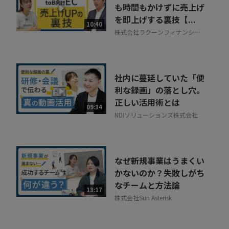
30秒でお申し込み可能
も時間もかけずに売上げ
を即上げする裏技【...
相談を希望する
10:40
無料
株式会社ラクーンフィナンシャ
ル
社内に蔓延していた「便
利な録画」の落とし穴。
正しい活用術とは
09:34
NDIソリューションズ株式会社
なぜ新規事業はうまくい
かないのか？失敗しがち
なチームと方法論
13:17
株式会社Sun Asterisk