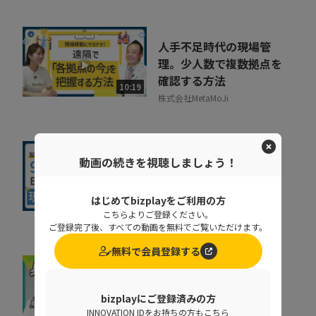
人手不足時代の現場管
理。少人数で複数拠点を
確認する方法
10:19
株式会社MetaMoJi
現場を見すぎて失敗…？
動画の続きを視聴しましょう！
製造業ERPでムダ足を踏
まないためのイロハ
はじめてbizplayをご利用の方
10:45
京セラコミュニケーションシス
こちらよりご登録ください。
テム株式会社
ご登録完了後、すべての動画を無料でご覧いただけます。
無料で会員登録する
意外と身近な「官公庁入
札」。初心者が見落とし
bizplayにご登録済みの方
がちな「資格」のワナ
INNOVATION IDをお持ちの方もこちら
07:23