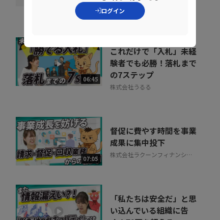
株式会社うるる
ログイン
これだけで「入札」未経
験者でも必勝！落札まで
の7ステップ
06:45
株式会社うるる
督促に費やす時間を事業
成果に集中投下
株式会社ラクーンフィナンシャ
07:05
ル
「私たちは安全だ」と思
い込んでいる組織に告