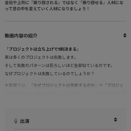
会社や上司に
「
振り回される
」
ではなく
「
振り回せる
」
人材にな
って世の中を変えていく人材になりましょう！
動画内容の紹介
「
プロジェクトは立ち上げで9割決まる
」
実は多くのプロジェクトは失敗します。
そして失敗のパターンは恐ろしいほど全部似ているのです。
なぜプロジェクトは失敗しているのでしょうか？
本動画では、「
なぜプロジェクトは失敗するのか
」や「
プロジェ
クトマネージャーは1人でいい
」などプロジェクト失敗の要因と予
防策を解説いただきました。
自身もプレーヤーでありながら、チームでプロジェクトを回す責
出演
任者でもある方へ！
プロジェクト立ち上げ時のポイントを理解し、明日から実践でき