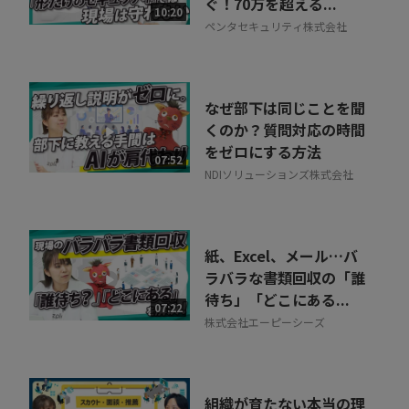
ぐ！70万を超える...
10:20
ペンタセキュリティ株式会社
なぜ部下は同じことを聞
くのか？質問対応の時間
をゼロにする方法
07:52
NDIソリューションズ株式会社
紙、Excel、メール…バ
ラバラな書類回収の「誰
待ち」「どこにある...
07:22
株式会社エーピーシーズ
組織が育たない本当の理