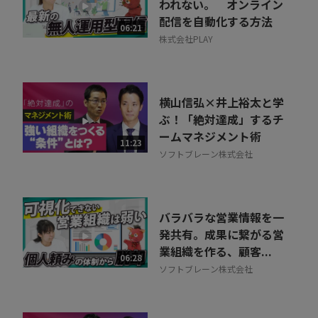
われない。 オンライン
配信を自動化する方法
06:21
株式会社PLAY
横山信弘×井上裕太と学
ぶ！「絶対達成」するチ
ームマネジメント術
11:23
ソフトブレーン株式会社
バラバラな営業情報を一
発共有。成果に繋がる営
業組織を作る、顧客...
06:28
ソフトブレーン株式会社