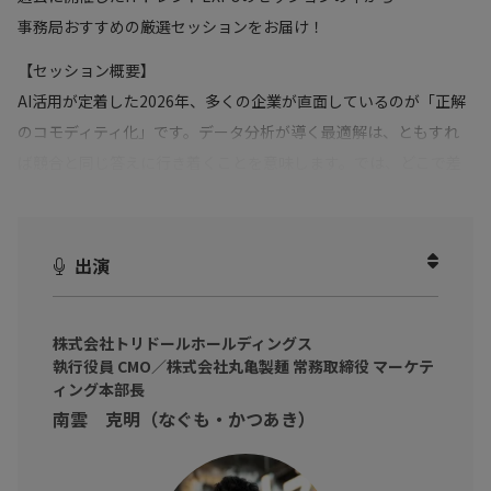
事務局おすすめの厳選セッションをお届け！
【セッション概要】
AI活用が定着した2026年、多くの企業が直面しているのが「正解
のコモディティ化」です。データ分析が導く最適解は、ともすれ
ば競合と同じ答えに行き着くことを意味します。では、どこで差
別化するのか。 「丸亀うどん弁当」「丸亀シェイクうどん」、そ
して「丸亀うどーなつ」と、既成概念を覆すヒットを生み出し続
ける南雲克明氏は、データ活用が進む今だからこそ、人の“感
出演
性”が鍵を握ると語ります。 本講演では、「感性」と「データサイ
エンス」を対立させるのではなく、高度に掛け合わせることで、
株式会社トリドールホールディングス
ビジネスの勝率を高める独自のマーケティング手法を公開。ツー
執行役員 CMO／株式会社丸亀製麺 常務取締役 マーケテ
ルに使われるのではなく、データを使い倒して新たな価値を創造
ィング本部長
する、次世代の意思決定論です。
南雲 克明（なぐも・かつあき）
※動画内のデータや実数、所属・肩書は撮影当時のものです