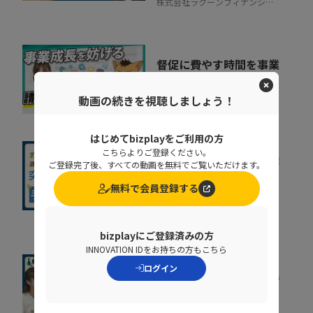
株式会社ラクーンフィナンシャ
ル
督促に費やす時間を事業
成果に集中投下
動画の続きを視聴しましょう！
株式会社ラクーンフィナンシャ
07:05
ル
はじめてbizplayをご利用の方
こちらよりご登録ください。
人事給与システムで手作
ご登録完了後、すべての動画を無料でご覧いただけます。
業が残る原因とは？デー
無料で会員登録する
タの分断対策、業...
08:36
株式会社ニッセイコム
bizplayにご登録済みの方
INNOVATION IDをお持ちの方もこちら
ログイン
組織が育たない本当の理
由。 売上の成長ポイン
トを可視化するKPI...