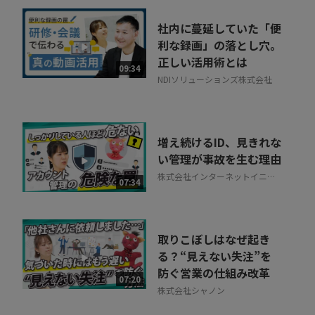
社内に蔓延していた「便
利な録画」の落とし穴。
正しい活用術とは
09:34
NDIソリューションズ株式会社
増え続けるID、見きれな
い管理が事故を生む理由
株式会社インターネットイニシ
07:34
アティブ
取りこぼしはなぜ起き
る？“見えない失注”を
防ぐ営業の仕組み改革
07:20
株式会社シャノン