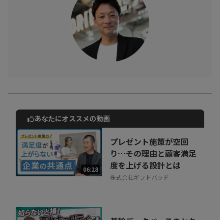
あなたにオススメの動画
動画でご紹介しているサービスについて
お気軽にご相談・ご質問いただけます！
プレゼント施策が空回
30秒でお申し込み可能
り…その理由と顧客満足
度を上げる設計とは
相談を希望する
06:28
無料
株式会社ギフトパッド