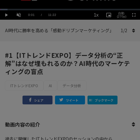
Loaded
:
Playback
5.28%
自動
1x
Current
0:01
/
Duration
11:22
Rate
Play
Unmute
Picture-
(270p)
Full
in-
Picture
Time
AI時代に勝率を高める「感動ドリブンマーケティング」
1
/
2
#1【ITトレンドEXPO】データ分析の“正
解”はなぜ埋もれるのか？AI時代のマーケテ
ィングの盲点
ITトレンドEXPO
AI
データ分析
シェア
ツイート
ブックマーク
動画内容の紹介
過去に開催したITトレンドEXPOのセッションの中から