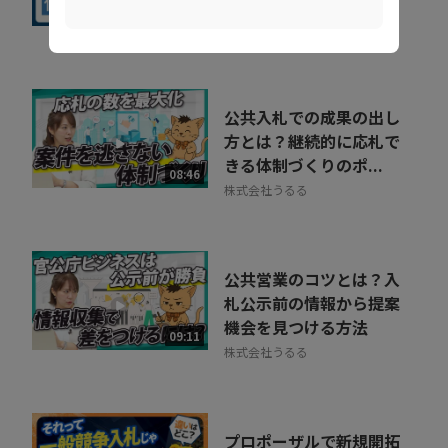
キル差でリレーショ...
09:38
Ｓｋｙ株式会社
公共入札での成果の出し
方とは？継続的に応札で
きる体制づくりのポ...
08:46
株式会社うるる
公共営業のコツとは？入
札公示前の情報から提案
機会を見つける方法
09:11
株式会社うるる
プロポーザルで新規開拓