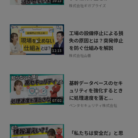
10:23
株式会社ギガプライズ
工場の設備停止による損
失の原因とは？突発停止
を防ぐ仕組みを解説
12:15
株式会社山善
基幹データベースのセキ
ュリティを強化するとき
に処理速度を落と...
07:02
ペンタセキュリティ株式会社
「私たちは安全だ」と思