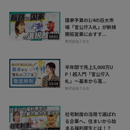
国家予算の1/4の巨大市
場「官公庁入札」が新規
開拓営業におすす...
09:51
株式会社うるる
半年間で売上5,000万U
P！超入門「官公庁入
札」～基本から落...
10:26
株式会社うるる
社宅制度の活用で選ばれ
る企業へ。住まいから始
まる福利厚生とは！？