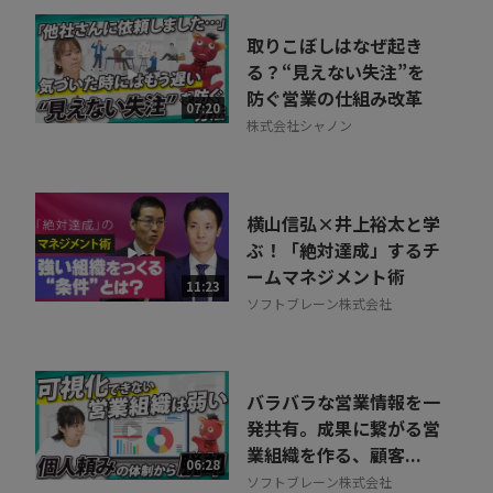
取りこぼしはなぜ起き
る？“見えない失注”を
防ぐ営業の仕組み改革
07:20
株式会社シャノン
横山信弘×井上裕太と学
ぶ！「絶対達成」するチ
ームマネジメント術
11:23
ソフトブレーン株式会社
バラバラな営業情報を一
発共有。成果に繋がる営
業組織を作る、顧客...
06:28
ソフトブレーン株式会社