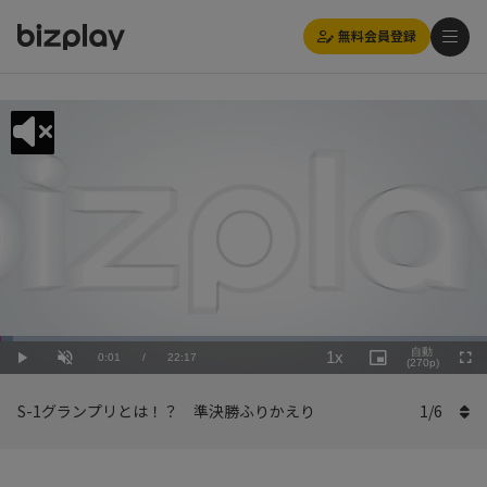
無料会員登録
Loaded
:
Playback
2.70%
自動
1x
Current
0:01
/
Duration
22:17
Rate
Play
Unmute
Picture-
(270p)
Full
in-
Picture
Time
S-1グランプリとは！？ 準決勝ふりかえり
1
/
6