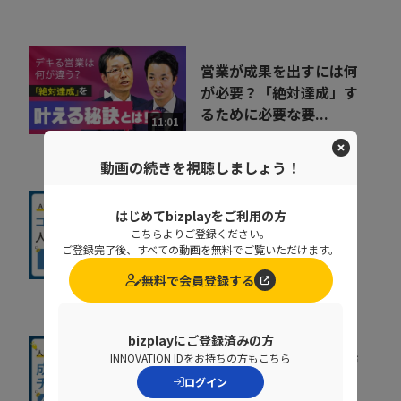
営業が成果を出すには何
が必要？「絶対達成」す
るために必要な要...
11:01
ソフトブレーン株式会社
動画の続きを視聴しましょう！
人がいなくても回
はじめてbizplayをご利用の方
こちらよりご登録ください。
る？"任せられるAI"で
ご登録完了後、すべての動画を無料でご覧いただけます。
変えるコールセンタ...
12:44
無料で会員登録する
アップセルテクノロジィーズ株
式会社
bizplayにご登録済みの方
INNOVATION IDをお持ちの方もこちら
デキるチームは「名刺管
理」を属人化しない。ス
ログイン