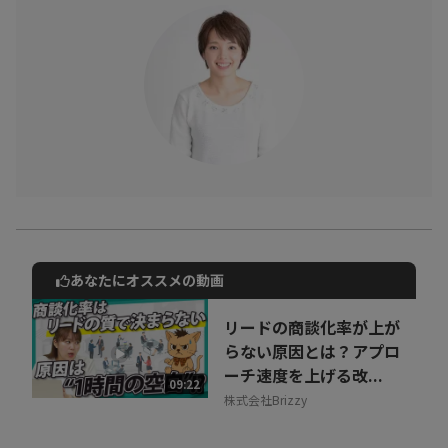
あなたにオススメの動画
動画でご紹介しているサービスについて
お気軽にご相談・ご質問いただけます！
リードの商談化率が上が
30秒でお申し込み可能
らない原因とは？アプロ
ーチ速度を上げる改...
相談を希望する
09:22
無料
株式会社Brizzy