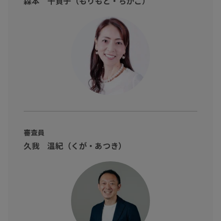
森本 千賀子（もりもと・ちかこ）
・トップになるまでのノウハウを体系化
・臨場感のあるロールプレイング
様々な業界のトップの思考と行動が学べます！
詳しくは
こちら
■2日間にわたる大型セールスイベント「#営業祭り2021」
・Day1 11/19（金）12時～ セールスカンファレンス(4つの講
演)
・Day2 11/20（土）12時半～ 日本最大級の営業の大会S1グラン
プリ
詳しくは
こちら
審査員
久我 温紀（くが・あつき）