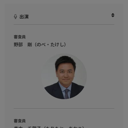
ーーーーーーー
＃決勝戦
出演
様々なお題に対して、プレゼンテーターが一分間プレゼンをしま
す。
営業のプロフェッショナルは日々、どのような意識やスキルで営
審査員
業活動に取り組んでいるのでしょうか？審査員からの鋭い質問も
野部 剛（のべ・たけし）
ミドコロです！
＃トークセッション
コロナを乗り越えて変わったこと
トップセールスとは何か？
これからのトップセールスとは
豪華審査員によるスペシャルなトークセッションです
ーーーーーーー
■日本最大級の営業の大会「第5回S1グランプリ」
今までにない視聴者参加型のセールスエンターテイメント！
審査員
・投票によりトップを決める参加型イベント