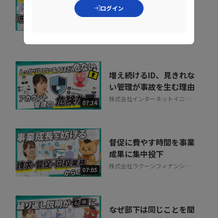
い込んでいる組織に告
ログイン
ぐ！70万を超える...
10:20
ペンタセキュリティ株式会社
増え続けるID、見きれな
い管理が事故を生む理由
株式会社インターネットイニシ
07:34
アティブ
督促に費やす時間を事業
成果に集中投下
株式会社ラクーンフィナンシャ
07:05
ル
なぜ部下は同じことを聞