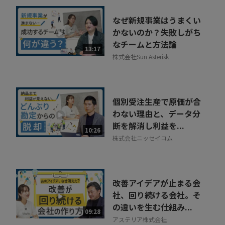
なぜ新規事業はうまくい
かないのか？失敗しがち
なチームと方法論
13:17
株式会社Sun Asterisk
個別受注生産で原価が合
わない理由と、データ分
断を解消し利益を...
10:26
株式会社ニッセイコム
改善アイデアが止まる会
社、回り続ける会社。そ
の違いを生む仕組み...
09:28
アステリア株式会社