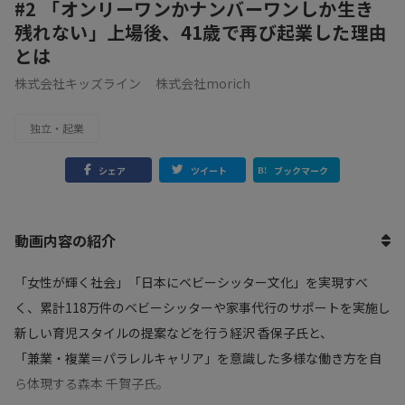
#2 「オンリーワンかナンバーワンしか生き
残れない」上場後、41歳で再び起業した理由
とは
株式会社キッズライン
株式会社morich
独立・起業
シェア
ツイート
ブックマーク
動画内容の紹介
「女性が輝く社会」「日本にベビーシッター文化」を実現すべ
く、累計118万件のベビーシッターや家事代行のサポートを実施し
新しい育児スタイルの提案などを行う経沢 香保子氏と、
「兼業・複業＝パラレルキャリア」を意識した多様な働き方を自
ら体現する森本 千賀子氏。