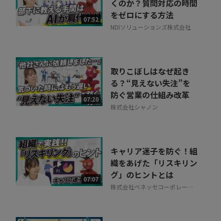
くのか？質問対応の時間
をゼロにする方法
07:52
NDIソリューションズ株式会社
取りこぼしはなぜ起き
る？“見えない失注”を
防ぐ営業の仕組み改革
07:20
株式会社シャノン
キャリア迷子を防ぐ！組
織をあげた「リスキリン
グ」のヒントとは
07:07
株式会社ベネッセコーポレーシ
ョン