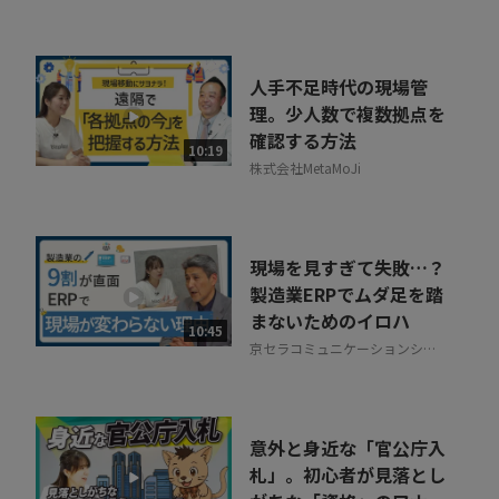
人手不足時代の現場管
理。少人数で複数拠点を
確認する方法
10:19
株式会社MetaMoJi
現場を見すぎて失敗…？
製造業ERPでムダ足を踏
まないためのイロハ
10:45
京セラコミュニケーションシス
テム株式会社
意外と身近な「官公庁入
札」。初心者が見落とし