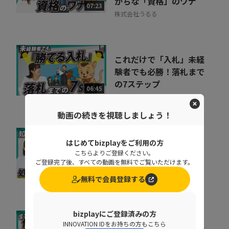
がちな「資格」のワナ
07:23
株式会社うるる
これだけで「入札」未経
験者でも必勝！落札まで
の7ステップ
06:45
株式会社うるる
動画の続きを視聴しましょう！
基幹データベースのセキ
はじめてbizplayをご利用の方
こちらよりご登録ください。
ュリティを強化するとき
ご登録完了後、すべての動画を無料でご覧いただけます。
に処理速度を落と...
07:02
無料で会員登録する
ペンタセキュリティ株式会社
bizplayにご登録済みの方
「私たちは安全だ」と思
INNOVATION IDをお持ちの方もこちら