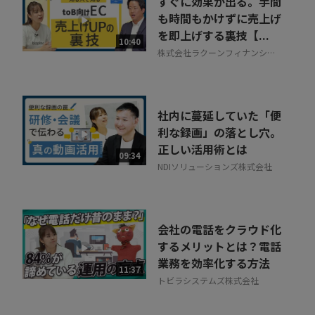
すぐに効果が出る。手間
30秒でお申し込み可能
も時間もかけずに売上げ
を即上げする裏技【...
相談を希望する
10:40
無料
株式会社ラクーンフィナンシャ
ル
社内に蔓延していた「便
利な録画」の落とし穴。
正しい活用術とは
09:34
NDIソリューションズ株式会社
会社の電話をクラウド化
するメリットとは？電話
業務を効率化する方法
11:37
トビラシステムズ株式会社