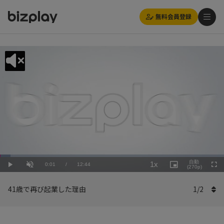
無料会員登録
Loaded
:
Playback
4.72%
自動
1x
Current
0:01
/
Duration
12:44
Rate
Play
Unmute
Picture-
(270p)
Full
in-
Picture
Time
41歳で再び起業した理由
1
/
2