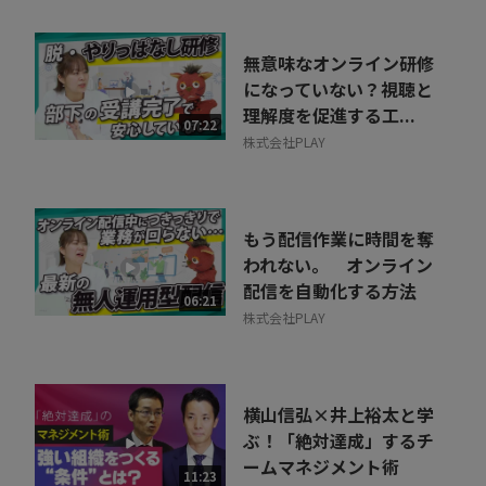
無意味なオンライン研修
になっていない？視聴と
理解度を促進する工...
07:22
株式会社PLAY
もう配信作業に時間を奪
われない。 オンライン
配信を自動化する方法
06:21
株式会社PLAY
横山信弘×井上裕太と学
ぶ！「絶対達成」するチ
ームマネジメント術
11:23