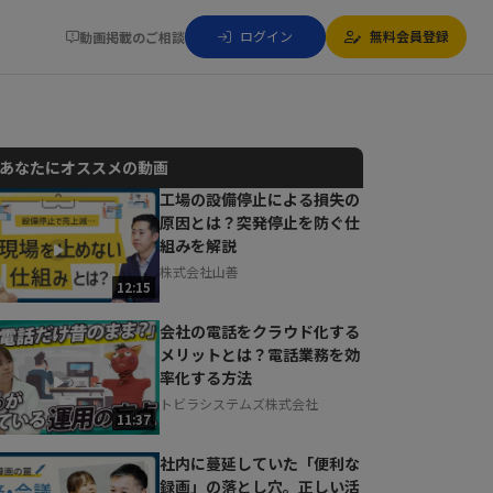
ログイン
無料会員登録
動画掲載のご相談
あなたにオススメの動画
工場の設備停止による損失の
原因とは？突発停止を防ぐ仕
動画でご紹介しているサービスについて
組みを解説
お気軽にご相談・ご質問いただけます！
株式会社山善
30秒でお申し込み可能
12:15
相談を希望する
無料
会社の電話をクラウド化する
メリットとは？電話業務を効
率化する方法
トビラシステムズ株式会社
11:37
社内に蔓延していた「便利な
録画」の落とし穴。正しい活