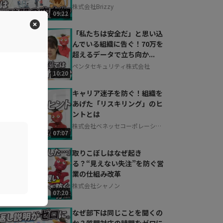
株式会社Brizzy
09:22
「私たちは安全だ」と思い込
んでいる組織に告ぐ！70万を
超えるデータで立ち向か...
ペンタセキュリティ株式会社
10:20
キャリア迷子を防ぐ！組織を
あげた「リスキリング」のヒ
ントとは
株式会社ベネッセコーポレーショ
07:07
ン
取りこぼしはなぜ起き
る？“見えない失注”を防ぐ営
業の仕組み改革
株式会社シャノン
07:20
なぜ部下は同じことを聞くの
か？質問対応の時間をゼロに