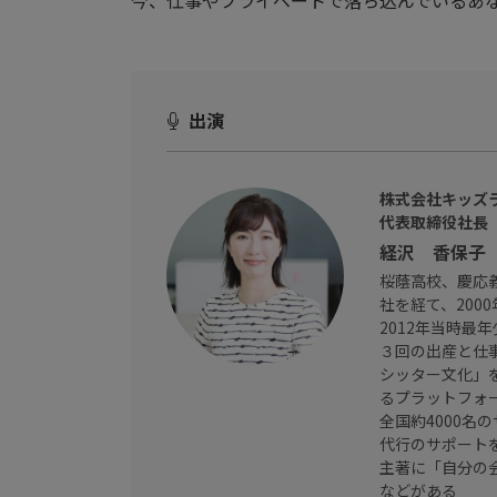
今、仕事やプライベートで落ち込んでいるあ
出演
株式会社キッズ
代表取締役社長
経沢 香保子
桜蔭高校、慶応
社を経て、200
2012年当時最
３回の出産と仕
シッター文化」
るプラットフォ
全国約4000名
代行のサポート
主著に「自分の
などがある