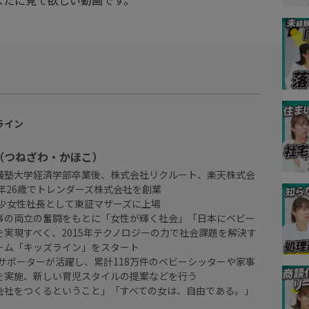
なたに見て欲しい動画です。
ライン
（つねざわ・かほこ）
義塾大学経済学部卒業後、株式会社リクルート、楽天株式会
0年26歳でトレンダーズ株式会社を創業
年少女性社長として東証マザーズに上場
事の両立の奮闘をもとに「女性が輝く社会」「日本にベビー
を実現すべく、2015年テクノロジーの力で社会課題を解決す
ーム「キッズライン」をスタート
のサポーターが活躍し、累計118万件のベビーシッターや家事
を実施、新しい育児スタイルの提案などを行う
会社をつくるということ」「すべての女は、自由である。」