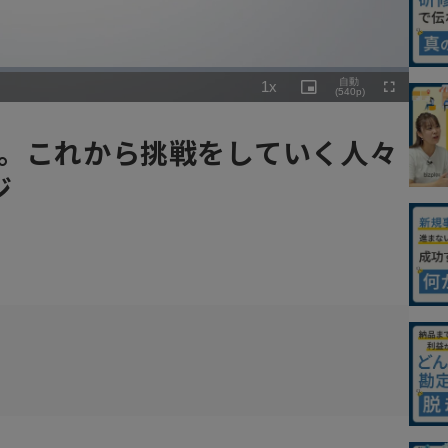
Playback
自動
1x
Rate
Picture-
(540p)
Fullscreen
in-
Picture
る。これから挑戦をしていく人々
ジ