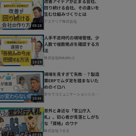
改善アイデアが止まる会社、
回り続ける会社。その違いを
生む仕組みづくりとは
アステリア株式会社
09:28
人手不足時代の現場管理。少
人数で複数拠点を確認する方
法
株式会社MetaMoJi
10:19
現場を見すぎて失敗…？製造
業ERPでムダ足を踏まないた
めのイロハ
京セラコミュニケーションシステ
10:45
ム株式会社
意外と身近な「官公庁入
札」。初心者が見落としがち
な「資格」のワナ
株式会社うるる
07:23