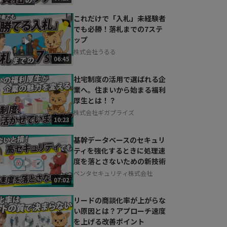
これだけで「入札」未経験者
でも必勝！落札までの7ステ
ップ
株式会社うるる
06:45
社宅制度の活用で選ばれる企
業へ。住まいから始まる福利
厚生とは！？
株式会社ギガプライズ
10:23
基幹データベースのセキュリ
ティを強化するときに処理速
度を落とさないための新技術
ペンタセキュリティ株式会社
07:02
リードの商談化率が上がらな
い原因とは？アプローチ速度
を上げる改善ポイント