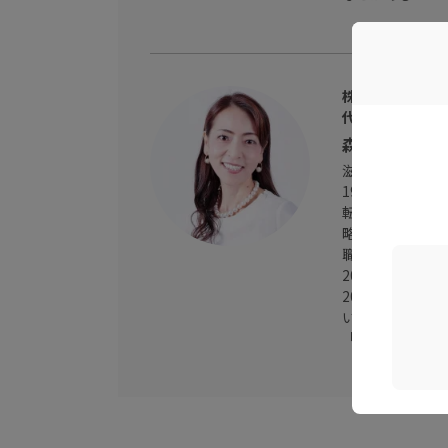
株式会社morich
代表取締役All Ro
森本 千賀子
滋賀県出身。獨
1993年にリク
転職エージェン
略コンサルティ
職クラスでの実
2012年にはN
2017年3月に
いたリクルート
「兼業・複業＝