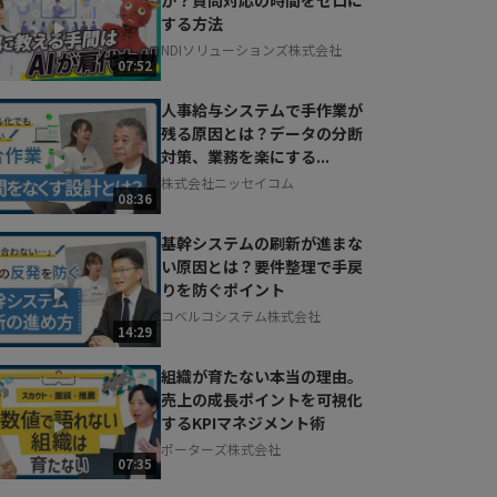
する方法
NDIソリューションズ株式会社
07:52
人事給与システムで手作業が
残る原因とは？データの分断
対策、業務を楽にする...
株式会社ニッセイコム
08:36
基幹システムの刷新が進まな
い原因とは？要件整理で手戻
りを防ぐポイント
コベルコシステム株式会社
14:29
組織が育たない本当の理由。
売上の成長ポイントを可視化
するKPIマネジメント術
ポーターズ株式会社
07:35