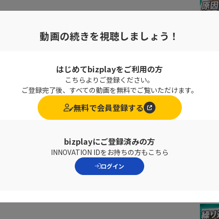
動画の続きを視聴しましょう！
under Agent
はじめてbizplayをご利用の方
（もりもと・ちかこ）
こちらよりご登録ください。
協大学外国語学部英語学科卒
ご登録完了後、すべての動画を無料でご覧いただけます。
ルート人材センター（現リクルートキャリア）入社
トとして、大手からベンチャーまで幅広い企業に対し人材戦
無料で会員登録する
ング、採用支援サポート全般を手がけ、主に経営幹部・管理
績多数
HK「プロフェッショナル仕事の流儀」にも出演
bizplayにご登録済みの方
株式会社morich設立、代表取締役として就任。25年在籍して
INNOVATION IDをお持ちの方もこちら
を同年9月で卒業
パラレルキャリア」を意識した多様な働き方を自ら体現
ログイン