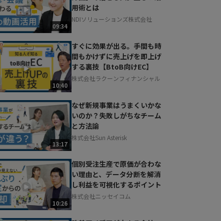
用術とは
NDIソリューションズ株式会社
09:34
すぐに効果が出る。手間も時
間もかけずに売上げを即上げ
する裏技【BtoB向けEC】
株式会社ラクーンフィナンシャル
10:40
なぜ新規事業はうまくいかな
いのか？失敗しがちなチーム
と方法論
株式会社Sun Asterisk
13:17
個別受注生産で原価が合わな
い理由と、データ分断を解消
し利益を可視化するポイント
株式会社ニッセイコム
10:26