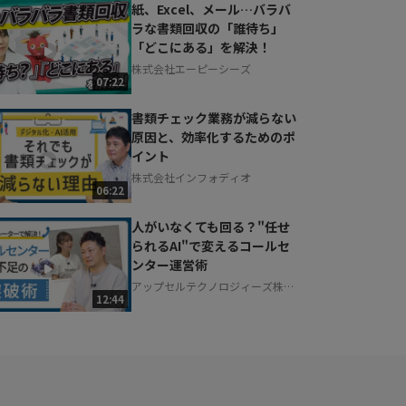
紙、Excel、メール…バラバ
ラな書類回収の「誰待ち」
「どこにある」を解決！
株式会社エーピーシーズ
07:22
書類チェック業務が減らない
原因と、効率化するためのポ
イント
株式会社インフォディオ
06:22
人がいなくても回る？"任せ
られるAI"で変えるコールセ
ンター運営術
アップセルテクノロジィーズ株式
12:44
会社