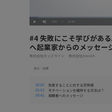
Loaded
:
4.75%
Current
0:01
/
Duration
12:39
Play
Unmute
Time
#4 失敗にこそ学びがあ
へ起業家からのメッセー
株式会社キッズライン
株式会社morich
独立・起業
00:00
失敗することに対する恐怖感
05:03
モチベーションを維持する方法は？
09:40
視聴者へのメッセージ