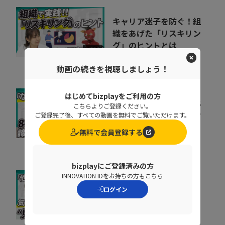
キャリア迷子を防ぐ！組
織をあげた「リスキリン
グ」のヒントとは
07:07
株式会社ベネッセコーポレーシ
ョン
動画の続きを視聴しましょう！
はじめてbizplayをご利用の方
会社の電話をクラウド化
こちらよりご登録ください。
するメリットとは？電話
ご登録完了後、すべての動画を無料でご覧いただけます。
業務を効率化する方法
無料で会員登録する
11:37
トビラシステムズ株式会社
bizplayにご登録済みの方
INNOVATION IDをお持ちの方もこちら
取りこぼしはなぜ起き
ログイン
る？“見えない失注”を
防ぐ営業の仕組み改革
07:20
株式会社シャノン