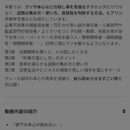
本書では、
ウソや本心などの隠し事を見破るテクニック
だけでは
なく、
証拠の集め方・使い方、容疑性を判断する方法、ヒアリン
グのやり方
なども紹介しています。
企業不祥事の調査担当者・万引きが多い店の責任者・人事部門や
監査部門の担当者・よくウソをつく子の親・教師、失敗を隠す部
下を持つ人・パートナーの浮気を疑う人・警察関係者・国税調査
官・税関関係者……。日常に潜むウソを暴けるようになります。
第3章 信頼関係を築くと、人は話したくなる
第4章 「刑事の落とし方」のポイント
第5章 真実を語らせる証拠の集め方と使い方
第7章 日常生活やビジネスの現場で怪しい相手を落とすケース
グレーな相手の本心や真実を見破り、
自ら認めさせるすごい技
を
初公開！
動画内容の紹介
「部下の本心が読めない…」