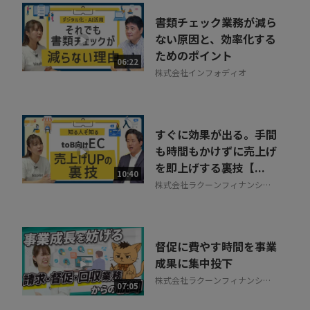
書類チェック業務が減ら
ない原因と、効率化する
ためのポイント
06:22
株式会社インフォディオ
すぐに効果が出る。手間
も時間もかけずに売上げ
を即上げする裏技【...
10:40
株式会社ラクーンフィナンシャ
ル
督促に費やす時間を事業
成果に集中投下
株式会社ラクーンフィナンシャ
07:05
ル