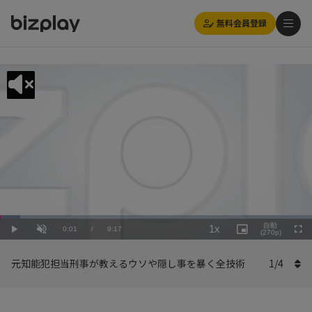
無料会員登録
Loaded
:
Playback
6.47%
自動
1x
Current
0:01
/
Duration
9:17
Rate
Play
Unmute
Picture-
(270p)
Full
in-
Picture
Time
元知能犯担当刑事が教えるウソや隠し事を暴く全技術
1
/
4