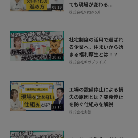
ても現場が変わる...
08:19
株式会社MetaMoJi
社宅制度の活用で選ばれ
る企業へ。住まいから始
まる福利厚生とは！？
10:23
株式会社ギガプライズ
工場の設備停止による損
失の原因とは？突発停止
を防ぐ仕組みを解説
12:15
株式会社山善