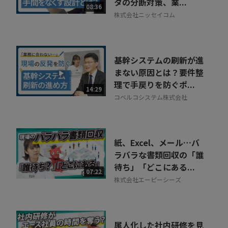
タの分断対策、業...
08:36
株式会社ニッセイコム
基幹システムの刷新が進
まない原因とは？要件整
理で手戻りを防ぐポ...
14:29
コベルコシステム株式会社
紙、Excel、メール…バ
ラバラな書類回収の「誰
待ち」「どこにある...
07:22
株式会社エーピーシーズ
属人化した社内研修を見