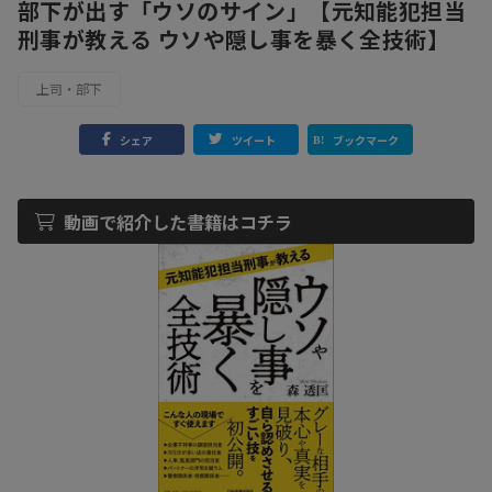
部下が出す「ウソのサイン」【元知能犯担当
刑事が教える ウソや隠し事を暴く全技術】
上司・部下
シェア
ツイート
ブックマーク
動画で紹介した書籍はコチラ