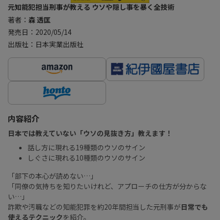
元知能犯担当刑事が教える ウソや隠し事を暴く全技術
著者：
森 透匡
発売日：2020/05/14
出版社：日本実業出版社
内容紹介
日本では教えていない「ウソの見抜き方」教えます！
話し方に現れる19種類のウソのサイン
しぐさに現れる10種類のウソのサイン
「部下の本心が読めない…」
「同僚の気持ちを知りたいけれど、アプローチの仕方が分からな
い…」
詐欺や汚職などの知能犯罪を約20年間担当した元刑事が
日常でも
使えるテクニック
を紹介。