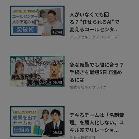
人がいなくても回
る？"任せられるAI"で
変えるコールセンタ...
12:44
アップセルテクノロジィーズ株
式会社
急な転勤でも間に合う？
手続きを最短5日で進め
るには
06:48
株式会社ギガプライズ
デキるチームは「名刺管
理」を属人化しない。ス
キル差でリレーショ...
09:38
Ｓｋｙ株式会社