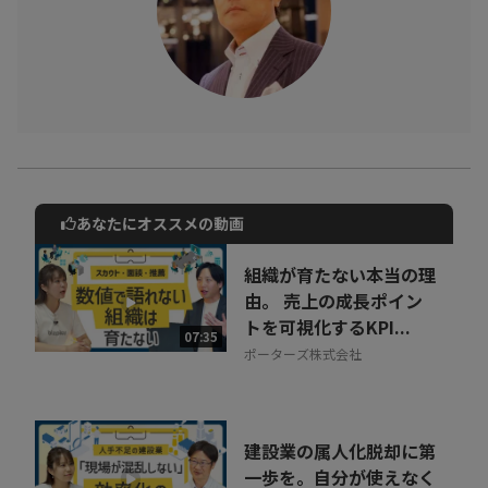
あなたにオススメの動画
動画でご紹介しているサービスについて
お気軽にご相談・ご質問いただけます！
組織が育たない本当の理
30秒でお申し込み可能
由。 売上の成長ポイン
トを可視化するKPI...
相談を希望する
07:35
無料
ポーターズ株式会社
建設業の属人化脱却に第
一歩を。自分が使えなく