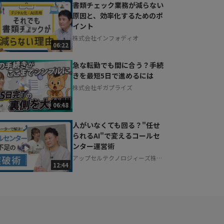
書類チェック業務が減らない
原因と、効率化するためのポ
イント
株式会社インフォディオ
06:22
急な転勤でも間に合う？手続
きを最短5日で進めるには
株式会社ギガプライズ
06:48
人がいなくても回る？"任せ
られるAI"で変えるコールセ
ンター運営術
アップセルテクノロジィーズ株式
12:44
会社