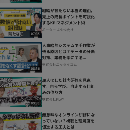
組織が育たない本当の理由。
売上の成長ポイントを可視化
するKPIマネジメント術
ポーターズ株式会社
07:35
人事給与システムで手作業が
残る原因とは？データの分断
対策、業務を楽にする...
株式会社ニッセイコム
08:36
属人化した社内研修を見直
す。自ら学び、自走する仕組
みの作り方
株式会社PLAY
09:31
無意味なオンライン研修にな
っていない？視聴と理解度を
促進する工夫とは