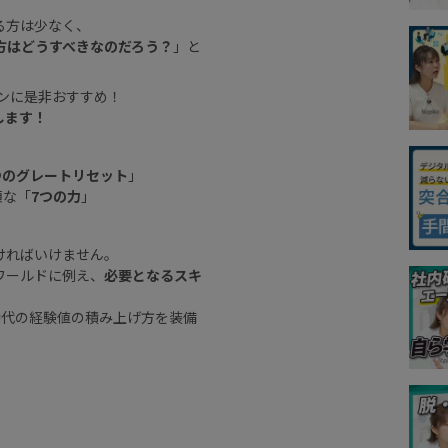
る方は少なく、
方はどうすべきなのだろう？
」と
ソンに是非おすすめ！
します！
つのグレートリセット
」
須な「
7つの力
」
ければいけません。
ワールドに例え、
必要となるスキ
時代の経験値の積み上げ方を装備