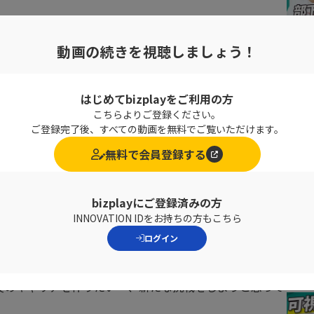
きが取れない方
動画の続きを視聴しましょう！
はじめてbizplayをご利用の方
こちらよりご登録ください。
ご登録完了後、すべての動画を無料でご覧いただけます。
無料で会員登録する
、理解できていない20代、30代が多くいらっしゃいます。
bizplayにご登録済みの方
の働き方についてや書籍で取り上げられている
INNOVATION IDをお持ちの方もこちら
ープン・ワールドで必須な
「
7つの力
」についてお話いた
ログイン
役のキャリアを作りたい 、新たな挑戦をしようと思って