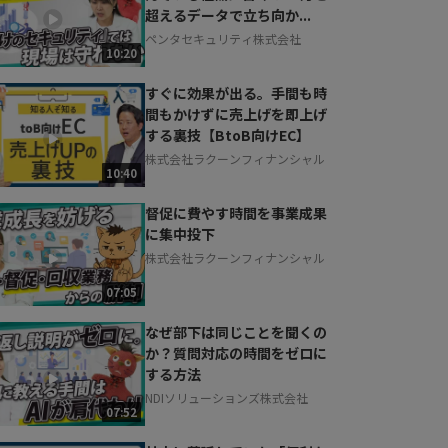
超えるデータで立ち向か...
ペンタセキュリティ株式会社
10:20
すぐに効果が出る。手間も時
間もかけずに売上げを即上げ
する裏技【BtoB向けEC】
株式会社ラクーンフィナンシャル
10:40
督促に費やす時間を事業成果
に集中投下
株式会社ラクーンフィナンシャル
07:05
なぜ部下は同じことを聞くの
か？質問対応の時間をゼロに
する方法
NDIソリューションズ株式会社
07:52