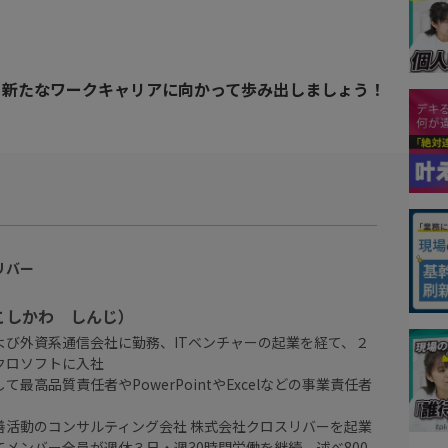
け、新たなワークキャリアに向かって歩み出しましょう！
リバー
こしかわ しんじ）
よび外資系通信会社に勤務、ITベンチャーの起業を経て、２
クロソフトに入社
最高品質責任者やPowerPointやExcelなどの事業責任者
善活動のコンサルティング会社 株式会社クロスリバーを起業
てメンバー全員が週休３日・週30時間労働を継続。述べ800