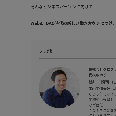
そんなビジネスパーソンに向けて
Web3、DAO時代の新しい働き方を身につ
出演
株式会社クロス
代表取締役
越川 慎司（
国内通信会社お
００５年にマイ
業務執行役員として
など歴任
２０１７年に改
ITをフル活用し