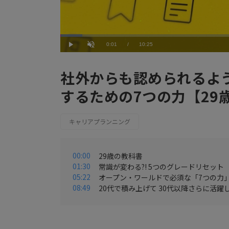
Loaded
:
5.77%
Current
0:01
/
Duration
10:25
Play
Unmute
Time
社外からも認められるよ
するための7つの力【29
キャリアプランニング
00:00
29歳の教科書
01:30
常識が変わる?! 5つのグレードリセット
05:22
オープン・ワールドで必須な「7つの力」
08:49
20代で積み上げて 30代以降さらに活躍