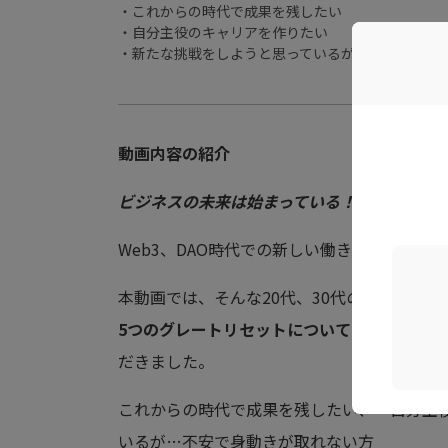
・これからの時代で成果を残したい
・自分主役のキャリアを作りたい
・新たな挑戦をしようと思っているが…不安で身動
動画内容の紹介
ビジネスの未来は始まっている！？
Web3、DAO時代での新しい働き方について
本動画では、そんな20代、30代のこれから
5つのグレートリセットについてのご説明
、
オ
だきました。
これからの時代で成果を残したい、 自分主
いるが…不安で身動きが取れない方