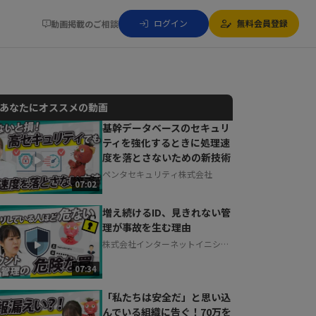
ログイン
無料会員登録
動画掲載のご相談
あなたにオススメの動画
基幹データベースのセキュリ
ティを強化するときに処理速
動画でご紹介しているサービスについて
度を落とさないための新技術
お気軽にご相談・ご質問いただけます！
ペンタセキュリティ株式会社
30秒でお申し込み可能
07:02
相談を希望する
無料
増え続けるID、見きれない管
理が事故を生む理由
株式会社インターネットイニシア
ティブ
07:34
「私たちは安全だ」と思い込
んでいる組織に告ぐ！70万を