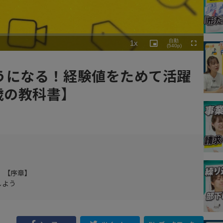
Playback
自動
1x
Rate
Picture-
(540p)
Fullscreen
in-
Picture
うになる！経験値をためて活躍
歳の教科書】
 【序章】
しよう