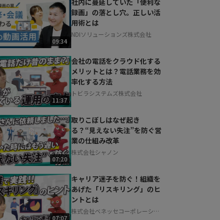
社内に蔓延していた「便利な
録画」の落とし穴。正しい活
用術とは
NDIソリューションズ株式会社
09:34
会社の電話をクラウド化する
メリットとは？電話業務を効
率化する方法
トビラシステムズ株式会社
11:37
取りこぼしはなぜ起き
る？“見えない失注”を防ぐ営
業の仕組み改革
株式会社シャノン
07:20
キャリア迷子を防ぐ！組織を
あげた「リスキリング」のヒ
ントとは
株式会社ベネッセコーポレーショ
07:07
ン