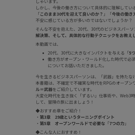
しゃいます。
しかし、今後の働き方について具体的に理解してい
「
このまま30代を迎えて良いのか？
」「
今後の働き
不安に感じている方が多いのではないでしょうか？
そんな不安を抱えた、20代、30代のビジネスパー
解決策、そして、具体的な行動テクニックをお教え
本動画では、
20代、30代に大きなインパクトを与える「
5
働き方がオープン・ワールド化した時代で必
についてお話いただきました。
今を生きるビジネスパーソンは、「武器」を持たな
本書籍は、不確定で不確実な時代をRPGのオープン
ル＝武器
をご紹介しています。
大変化時代を生き抜く「ずるい」仕事術や、Web3
して、冒険の旅に出ましょう！
◆おすすめ章をご紹介！
・
第3章 29歳というターニングポイント
・
第5章 オープンワールドで必要な
「
7つの力
」
◆こんな人におすすめ！