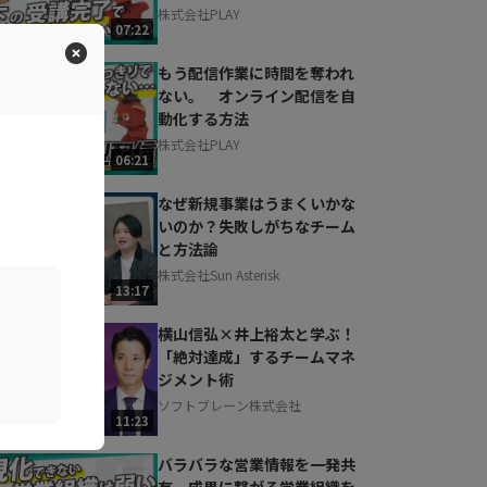
株式会社PLAY
07:22
もう配信作業に時間を奪われ
ない。 オンライン配信を自
動化する方法
株式会社PLAY
06:21
なぜ新規事業はうまくいかな
いのか？失敗しがちなチーム
と方法論
株式会社Sun Asterisk
13:17
横山信弘×井上裕太と学ぶ！
「絶対達成」するチームマネ
ジメント術
ソフトブレーン株式会社
11:23
バラバラな営業情報を一発共
有。成果に繋がる営業組織を