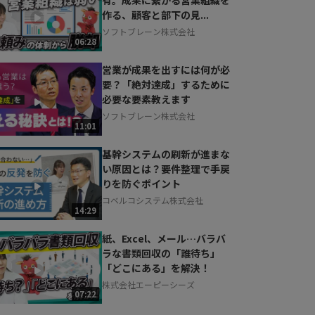
作る、顧客と部下の見...
ソフトブレーン株式会社
06:28
営業が成果を出すには何が必
要？「絶対達成」するために
必要な要素教えます
ソフトブレーン株式会社
11:01
基幹システムの刷新が進まな
い原因とは？要件整理で手戻
りを防ぐポイント
コベルコシステム株式会社
14:29
紙、Excel、メール…バラバ
ラな書類回収の「誰待ち」
「どこにある」を解決！
株式会社エーピーシーズ
07:22