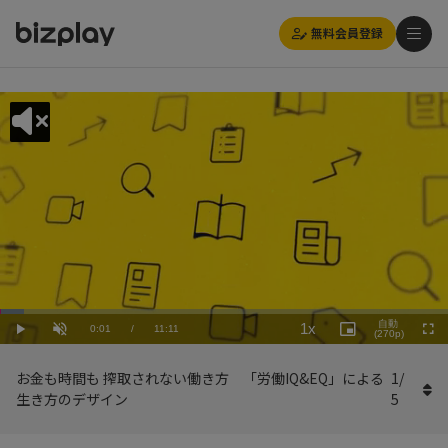
無料会員登録
Loaded
:
Playback
5.37%
自動
1x
Current
0:01
/
Duration
11:11
Rate
Play
Unmute
Picture-
(270p)
Full
in-
Picture
Time
お金も時間も 搾取されない働き方 「労働IQ&EQ」による
1
/
生き方のデザイン
5