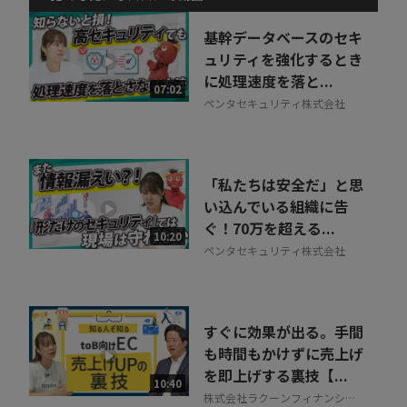
動画でご紹介しているサービスについて
お気軽にご相談・ご質問いただけます！
基幹データベースのセキ
30秒でお申し込み可能
ュリティを強化するとき
に処理速度を落と...
相談を希望する
07:02
無料
ペンタセキュリティ株式会社
「私たちは安全だ」と思
い込んでいる組織に告
ぐ！70万を超える...
10:20
ペンタセキュリティ株式会社
すぐに効果が出る。手間
も時間もかけずに売上げ
を即上げする裏技【...
10:40
株式会社ラクーンフィナンシャ