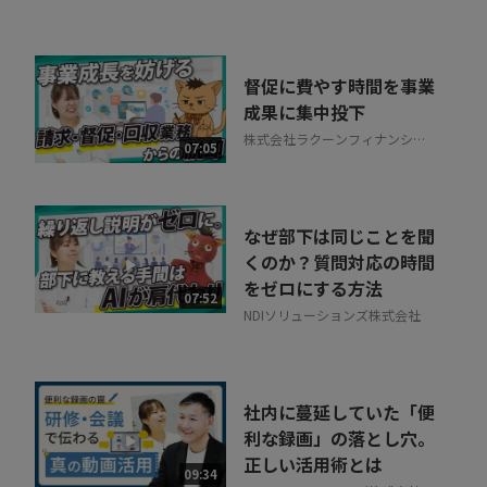
ル
督促に費やす時間を事業
成果に集中投下
株式会社ラクーンフィナンシャ
07:05
ル
なぜ部下は同じことを聞
くのか？質問対応の時間
をゼロにする方法
07:52
NDIソリューションズ株式会社
社内に蔓延していた「便
利な録画」の落とし穴。
正しい活用術とは
09:34