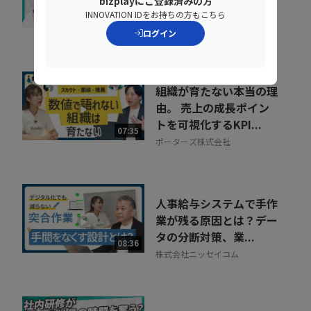
bizplayにご登録済みの方
グ」のヒントとは
INNOVATION IDをお持ちの方もこちら
07:07
株式会社ベネッセコーポレーシ
ログイン
ョン
組織が育たない本当の理
由。 売上の成長ポイン
トを可視化するKPI...
07:35
ポーターズ株式会社
人事給与システムで手作
業が残る原因とは？デー
タの分断対策、業...
08:36
株式会社ニッセイコム