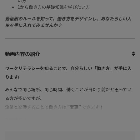
い方
1から働き方の基礎知識を学びたい方
最低限のルールを知って、働き方をデザインし、あなたらしい人
生を手に入れてみませんか？
動画内容の紹介
ワークリテラシーを知ることで、自分らしい「働き方」が手に入
ります!
みんなで同じ場所、同じ時間、働くことが当たり前だと思ってい
る方が多いですが、
企業と交渉することで働き方は
”変更”
できます！
本動画では、
第4章 労働IQを高めるポイント
第5章 労働EQを高めて働き方をデザインする について解説してい