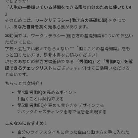
でしょうか?
「
人生の一番輝いている時間をできる限り自分のために使いたい!
」
そのためには、
ワークリテラシー(働き方の基礎知識)
を身につ
け、
あなた自身を高く売る
必要があります。
本動画では、ワークリテラシー(働き方の基礎知識)についてお話い
ただきました。
学校・会社では教えてもらえない **「働くことの基礎知識」をも
っと知りたい方は、是非本書をお読みください!
現在のあなたの働き方偏差値である
「労働IQ」と「労働EQ」を確
認できるチェックリスト
もございます。併せてご活用いただける
と幸いです。
ちらっと目次紹介！
第4章 労働IQを高めるポイント
1 働くことは契約である
第5章 労働EQを高めて働き方をデザインする
2 バックキャスティング思考で理想を実現する
こんな方におすすめ！
自分のライフスタイルに合った自由な働き方を手に入れた