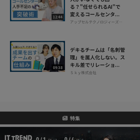
る？"任せられるAI"で
変えるコールセンタ...
12:44
アップセルテクノロジィーズ株
式会社
デキるチームは「名刺管
理」を属人化しない。ス
キル差でリレーショ...
09:38
Ｓｋｙ株式会社
特集