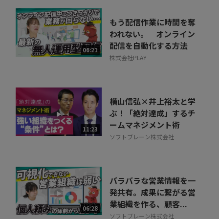
もう配信作業に時間を奪
われない。 オンライン
配信を自動化する方法
06:21
株式会社PLAY
横山信弘×井上裕太と学
ぶ！「絶対達成」するチ
ームマネジメント術
11:23
ソフトブレーン株式会社
バラバラな営業情報を一
発共有。成果に繋がる営
業組織を作る、顧客...
06:28
ソフトブレーン株式会社