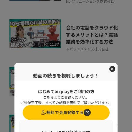
NDIソリューションズ株式会社
会社の電話をクラウド化
するメリットとは？電話
業務を効率化する方法
11:37
トビラシステムズ株式会社
取りこぼしはなぜ起き
動画の続きを視聴しましょう！
る？“見えない失注”を
防ぐ営業の仕組み改革
はじめてbizplayをご利用の方
07:20
株式会社シャノン
こちらよりご登録ください。
ご登録完了後、すべての動画を無料でご覧いただけます。
無料で会員登録する
キャリア迷子を防ぐ！組
織をあげた「リスキリン