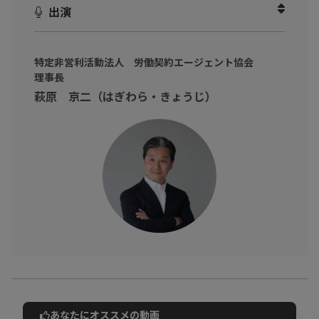
出演
ただきました。
自分らしい働き方・自由な働き方など、働き方の選択肢を広げた
いビジネスパーソン の方へ、
特定非営利活動法人 労働契約エージェント協会
理事長
ワークリテラシーを学び、自身の理想の働き方を考えて、手に入
萩原 京二（はぎわら・きょうじ）
れてみませんか？
あなたにオススメの動画