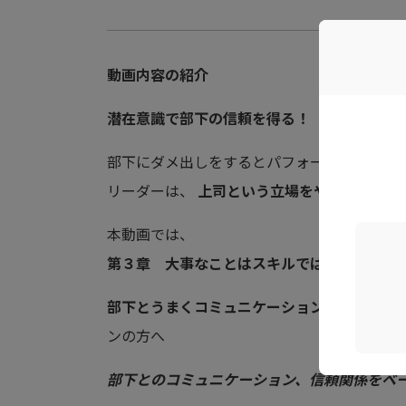
動画内容の紹介
潜在意識で部下の信頼を得る！
部下にダメ出しをするとパフォーマンスは低
リーダーは、
上司という立場をやめて人と人
本動画では、
第３章 大事なことはスキルではなく承認す
部下とうまくコミュニケーションが取れない
ンの方へ
部下とのコミュニケーション、信頼関係をベ