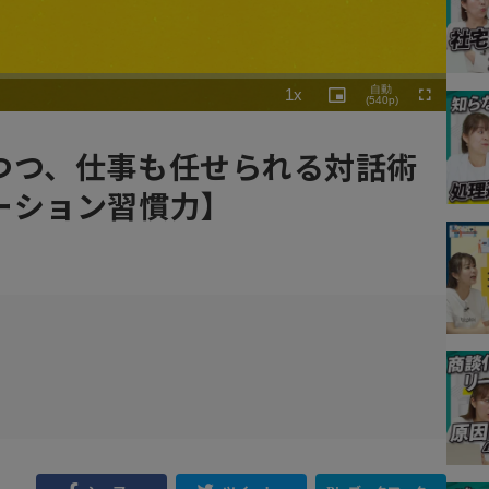
Playback
自動
1x
Rate
Picture-
(540p)
Fullscreen
in-
Picture
つつ、仕事も任せられる対話術
ーション習慣力】