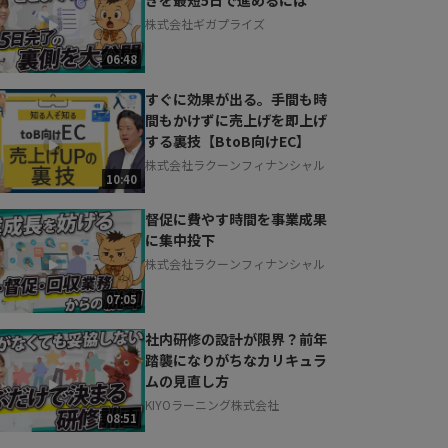
株式会社ギガプライズ
06:48
すぐに効果が出る。手間も時
間もかけずに売上げを即上げ
する裏技【BtoB向けEC】
株式会社ラクーンフィナンシャル
10:40
督促に費やす時間を事業成果
に集中投下
株式会社ラクーンフィナンシャル
07:05
社内研修の設計が限界？前年
踏襲になりがちなカリキュラ
ムの見直し方
KIYOラーニング株式会社
08:51