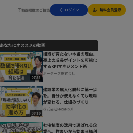
ログイン
無料会員登録
動画掲載のご相談
あなたにオススメの動画
組織が育たない本当の理由。
売上の成長ポイントを可視化
動画でご紹介しているサービスについて
するKPIマネジメント術
お気軽にご相談・ご質問いただけます！
ポーターズ株式会社
30秒でお申し込み可能
07:35
相談を希望する
無料
建設業の属人化脱却に第一歩
を。自分が使えなくても現場
が変わる、仕組みづくり
株式会社MetaMoJi
08:19
社宅制度の活用で選ばれる企
業へ。住まいから始まる福利