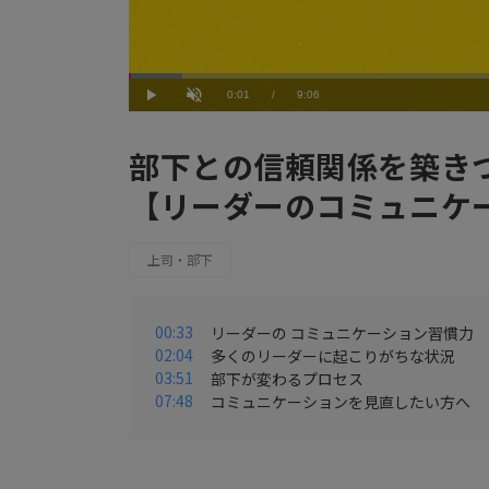
Loaded
:
6.60%
Current
0:01
/
Duration
9:06
Play
Unmute
Time
部下との信頼関係を築き
【リーダーのコミュニケ
上司・部下
00:33
リーダーの コミュニケーション習慣力
02:04
多くのリーダーに起こりがちな状況
03:51
部下が変わるプロセス
07:48
コミュニケーションを見直したい方へ