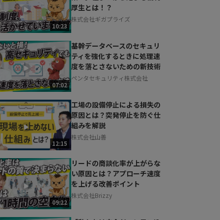
厚生とは！？
株式会社ギガプライズ
10:23
基幹データベースのセキュリ
ティを強化するときに処理速
度を落とさないための新技術
ペンタセキュリティ株式会社
07:02
工場の設備停止による損失の
原因とは？突発停止を防ぐ仕
組みを解説
株式会社山善
12:15
リードの商談化率が上がらな
い原因とは？アプローチ速度
を上げる改善ポイント
株式会社Brizzy
09:22