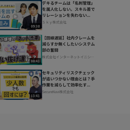
デキるチームは「名刺管理」
を属人化しない。スキル差で
リレーションを失わない...
Ｓｋｙ株式会社
09:38
【回線遅延】社内クレームを
減らすか無くしたいシステム
部の奮闘
株式会社インターネットイニシア
08:41
ティブ
セキュリティリスクチェック
が追いつかない理由とは？手
作業を減らして効率化す...
SecureNavi株式会社
13:41