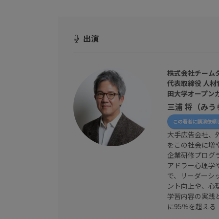
出演
株式会社チーム
代表取締役 人材
田大学オープン
三浦 将（みう
大手広告会社、
をこの社会に増
企業研修プログ
アドラー心理学
で、リーダーシ
ント向上や、心
学習内容の実践
に95％を超える