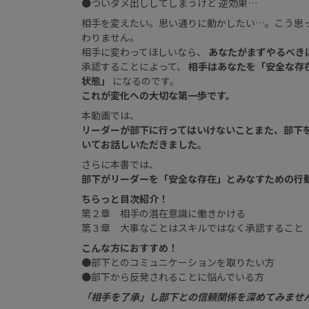
●ついダメ出ししてしまうけど 逆効果…
相手を変えたい。思い通りに動かしたい…。こう思
わりません。
相手に変わってほしいなら、
あなたがまずやるべき
承認することによって、
相手はあなたを「安全な存
状態」
になるのです。
これが変化への大切な第一歩です。
本動画では、
リーダーが部下に行ってはいけないことまた、部下
いてお話しいただきました。
さらに本書では、
部下がリーダーを「安全な存在」とみなすための行
ちらっと目次紹介！
第２章 相手の潜在意識に働きかける
第３章 大事なことはスキルではなく承認すること
こんな方におすすめ！
●部下とのコミュニケーションを取りたい方
●部下から反発されることに悩んでいる方
「相手を了承」し部下との信頼関係を深めてみませ