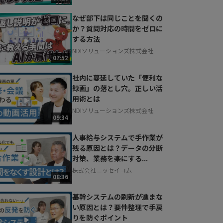
なぜ部下は同じことを聞くの
か？質問対応の時間をゼロに
する方法
NDIソリューションズ株式会社
07:52
社内に蔓延していた「便利な
録画」の落とし穴。正しい活
用術とは
NDIソリューションズ株式会社
09:34
人事給与システムで手作業が
残る原因とは？データの分断
対策、業務を楽にする...
株式会社ニッセイコム
08:36
基幹システムの刷新が進まな
い原因とは？要件整理で手戻
りを防ぐポイント