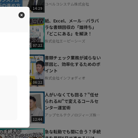
コベルコシステム株式会社
14:29
紙、Excel、メール…バラバ
ラな書類回収の「誰待ち」
「どこにある」を解決！
株式会社エーピーシーズ
07:22
書類チェック業務が減らない
原因と、効率化するためのポ
イント
株式会社インフォディオ
06:22
人がいなくても回る？"任せ
られるAI"で変えるコールセ
ンター運営術
アップセルテクノロジィーズ株式
12:44
会社
急な転勤でも間に合う？手続
きを最短5日で進めるには