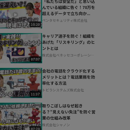
「私たちは安全だ」と思い込
んでいる組織に告ぐ！70万を
超えるデータで立ち向か...
ペンタセキュリティ株式会社
10:20
キャリア迷子を防ぐ！組織を
あげた「リスキリング」のヒ
ントとは
株式会社ベネッセコーポレーショ
07:07
ン
会社の電話をクラウド化する
メリットとは？電話業務を効
率化する方法
トビラシステムズ株式会社
11:37
取りこぼしはなぜ起き
る？“見えない失注”を防ぐ営
業の仕組み改革
株式会社シャノン
07:20