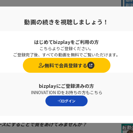
動画の続きを視聴しましょう！
はじめてbizplayをご利用の方
こちらよりご登録ください。
下します。
ご登録完了後、すべての動画を無料でご覧いただけます。
との関係性をベースに向き合う必要があります。
無料で会員登録する
bizplayにご登録済みの方
ること について著者自ら解説していただきました。
INNOVATION IDをお持ちの方もこちら
、部下からの信頼関係を築きたい
と思うビジネスパーソ
ログイン
ースにすることで質をあげてみませんか？