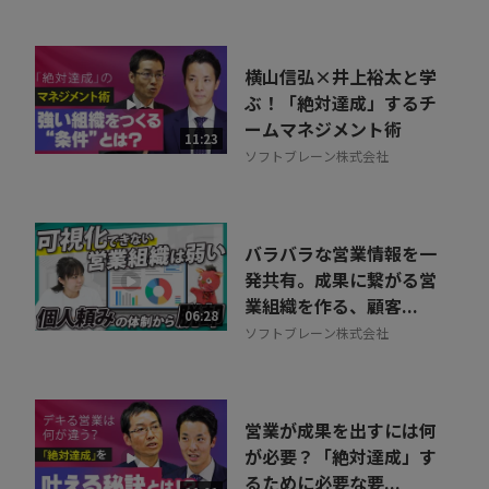
横山信弘×井上裕太と学
ぶ！「絶対達成」するチ
ームマネジメント術
11:23
ソフトブレーン株式会社
バラバラな営業情報を一
発共有。成果に繋がる営
業組織を作る、顧客...
06:28
ソフトブレーン株式会社
営業が成果を出すには何
が必要？「絶対達成」す
るために必要な要...