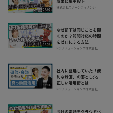
成果に集中投下
株式会社ラクーンフィナンシャ
07:05
ル
なぜ部下は同じことを聞
くのか？質問対応の時間
をゼロにする方法
07:52
NDIソリューションズ株式会社
社内に蔓延していた「便
利な録画」の落とし穴。
正しい活用術とは
09:34
NDIソリューションズ株式会社
会社の電話をクラウド化