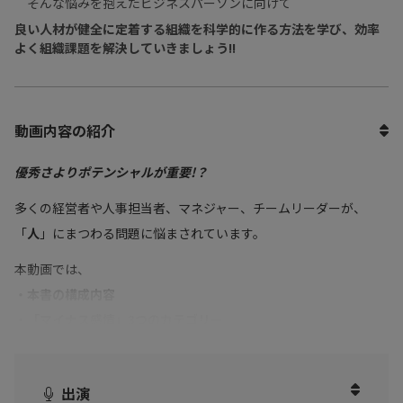
そんな悩みを抱えたビジネスパーソンに向けて
良い人材が健全に定着する組織を科学的に作る方法を学び、効率
よく組織課題を解決していきましょう!!
動画内容の紹介
優秀さよりポテンシャルが重要!？
多くの経営者や人事担当者、マネジャー、チームリーダーが、
「
人
」にまつわる問題に悩まされています。
本動画では、
・本書の構成内容
・「マイナス感情」3つのカテゴリー
・人材を離職させないポイント
・ターゲットにするべき人材
出演
など書籍の内容を厳選してお話しいただきました。