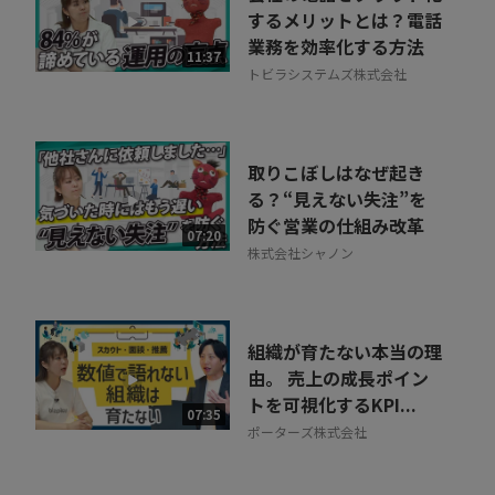
するメリットとは？電話
業務を効率化する方法
11:37
トビラシステムズ株式会社
取りこぼしはなぜ起き
る？“見えない失注”を
防ぐ営業の仕組み改革
07:20
株式会社シャノン
組織が育たない本当の理
由。 売上の成長ポイン
トを可視化するKPI...
07:35
ポーターズ株式会社