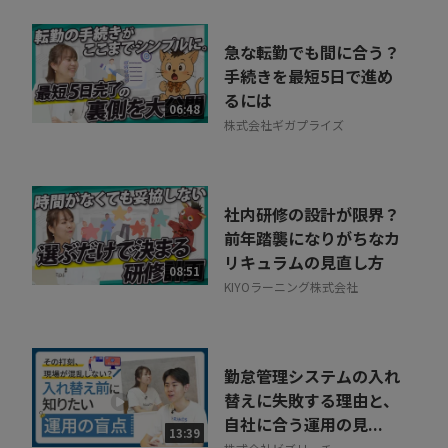
急な転勤でも間に合う？
手続きを最短5日で進め
るには
06:48
株式会社ギガプライズ
社内研修の設計が限界？
前年踏襲になりがちなカ
リキュラムの見直し方
08:51
KIYOラーニング株式会社
勤怠管理システムの入れ
替えに失敗する理由と、
自社に合う運用の見...
13:39