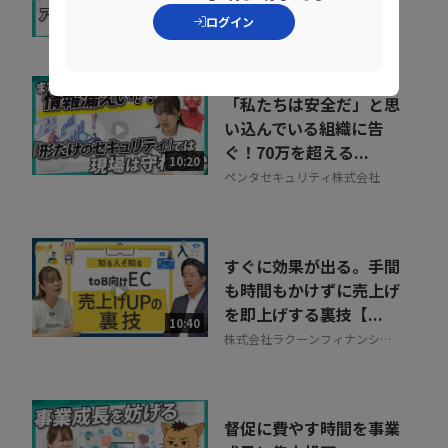
株式会社インターネットイニシ
ログイン
07:34
アティブ
「私たちは安全だ」と思
い込んでいる組織に告
ぐ！70万を超える...
10:20
ペンタセキュリティ株式会社
すぐに効果が出る。手間
も時間もかけずに売上げ
を即上げする裏技【...
10:40
株式会社ラクーンフィナンシャ
ル
督促に費やす時間を事業