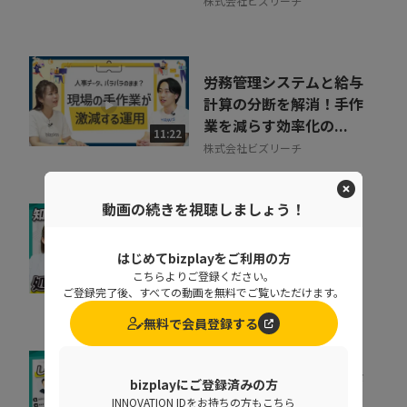
株式会社ビズリーチ
労務管理システムと給与
計算の分断を解消！手作
業を減らす効率化の...
11:22
株式会社ビズリーチ
動画の続きを視聴しましょう！
基幹データベースのセキ
ュリティを強化するとき
はじめてbizplayをご利用の方
に処理速度を落と...
こちらよりご登録ください。
07:02
ご登録完了後、すべての動画を無料でご覧いただけます。
ペンタセキュリティ株式会社
無料で会員登録する
増え続けるID、見きれな
bizplayにご登録済みの方
い管理が事故を生む理由
INNOVATION IDをお持ちの方もこちら