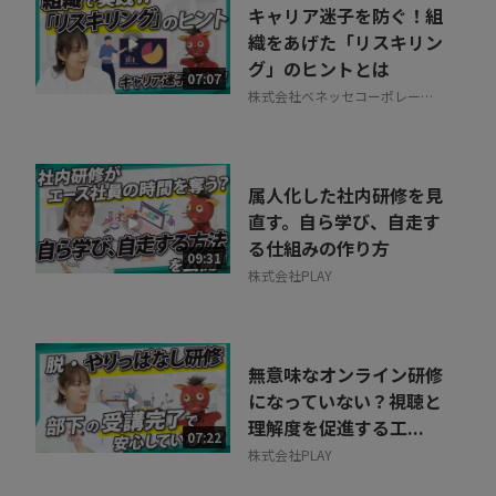
お気軽にご相談・ご質問いただけます！
キャリア迷子を防ぐ！組
30秒でお申し込み可能
織をあげた「リスキリン
グ」のヒントとは
相談を希望する
07:07
無料
株式会社ベネッセコーポレーシ
ョン
属人化した社内研修を見
直す。自ら学び、自走す
る仕組みの作り方
09:31
株式会社PLAY
無意味なオンライン研修
になっていない？視聴と
理解度を促進する工...
07:22
株式会社PLAY