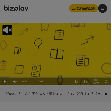
無料会員登録
Loaded
:
Playback
8.56%
自動
1x
Current
0:01
/
Duration
7:01
Rate
Play
Unmute
Picture-
(270p)
Full
in-
Picture
Time
「辞める人・ぶら下がる人・潰れる人」さて、どうする？
1
/
4