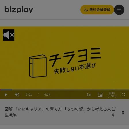
無料会員登録
Loaded
:
Playback
9.38%
自動
1x
Current
0:01
/
Duration
6:24
Rate
Play
Unmute
Picture-
(270p)
Full
in-
Picture
Time
図解 「いいキャリア」の育て方 「５つの資」から考える人
1
/
生戦略
4