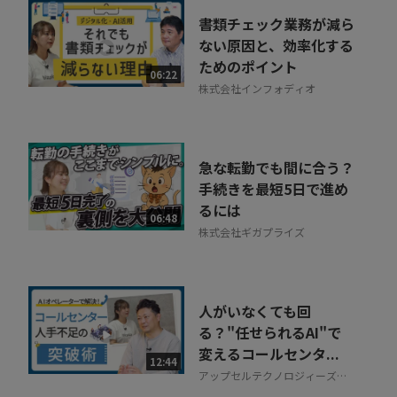
書類チェック業務が減ら
ない原因と、効率化する
ためのポイント
06:22
株式会社インフォディオ
急な転勤でも間に合う？
手続きを最短5日で進め
るには
06:48
株式会社ギガプライズ
人がいなくても回
る？"任せられるAI"で
変えるコールセンタ...
12:44
アップセルテクノロジィーズ株
式会社