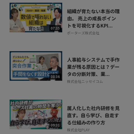
組織が育たない本当の理
由。 売上の成長ポイン
トを可視化するKPI...
07:35
ポーターズ株式会社
人事給与システムで手作
業が残る原因とは？デー
タの分断対策、業...
08:36
株式会社ニッセイコム
属人化した社内研修を見
直す。自ら学び、自走す
る仕組みの作り方
09:31
株式会社PLAY