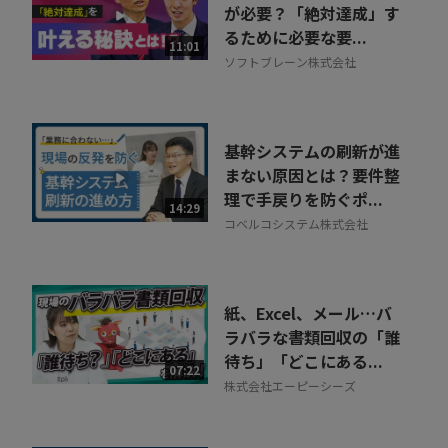
が必要？「絶対達成」す
るために必要な要...
11:01
ソフトブレーン株式会社
基幹システムの刷新が進
まない原因とは？要件整
理で手戻りを防ぐポ...
14:29
コベルコシステム株式会社
紙、Excel、メール…バ
ラバラな書類回収の「誰
待ち」「どこにある...
07:22
株式会社エーピーシーズ