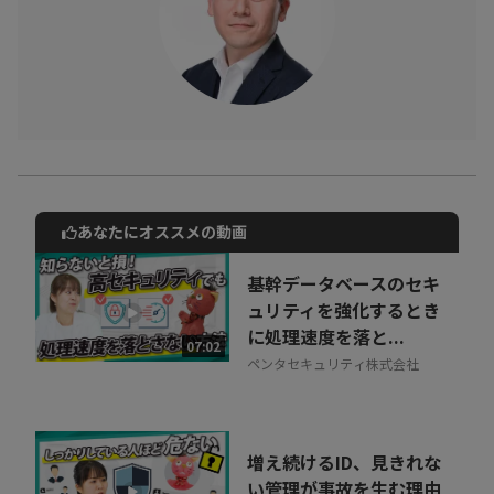
あなたにオススメの動画
動画でご紹介しているサービスについて
お気軽にご相談・ご質問いただけます！
基幹データベースのセキ
30秒でお申し込み可能
ュリティを強化するとき
に処理速度を落と...
相談を希望する
07:02
無料
ペンタセキュリティ株式会社
増え続けるID、見きれな
い管理が事故を生む理由