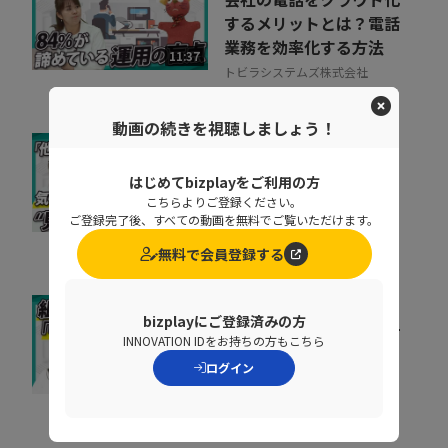
するメリットとは？電話
業務を効率化する方法
11:37
トビラシステムズ株式会社
動画の続きを視聴しましょう！
取りこぼしはなぜ起き
はじめてbizplayをご利用の方
る？“見えない失注”を
こちらよりご登録ください。
防ぐ営業の仕組み改革
07:20
ご登録完了後、すべての動画を無料でご覧いただけます。
株式会社シャノン
無料で会員登録する
bizplayにご登録済みの方
キャリア迷子を防ぐ！組
INNOVATION IDをお持ちの方もこちら
織をあげた「リスキリン
ログイン
グ」のヒントとは
07:07
株式会社ベネッセコーポレーシ
ョン