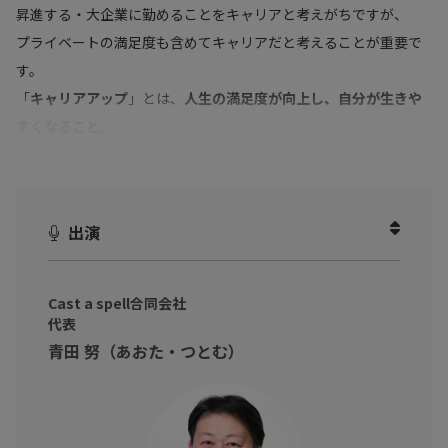
昇進する・大企業に勤めることをキャリアと考えがちですが、
プライベートの満足度も含めてキャリアだと考えることが重要で
す。
「
キャリアアップ
」とは、
人生の満足度が向上し、自分が生きや
すくなること。
本動画では、具体的にキャリアを考えるツール「
5つの資
」の概要
をお話ししていただきました。
出演
日常業務が忙しくて、人生にとって重要なキャリアについて考え
ることを先延ばししていませんか？
仕事だけではなくて、人生も充実させるキャリアの作り方を学び
Cast a spell合同会社
代表
ましょう！
青田 努（あおた・つとむ）