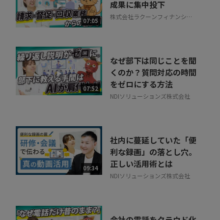
成果に集中投下
株式会社ラクーンフィナンシャ
07:05
ル
なぜ部下は同じことを聞
くのか？質問対応の時間
をゼロにする方法
07:52
NDIソリューションズ株式会社
社内に蔓延していた「便
利な録画」の落とし穴。
正しい活用術とは
09:34
NDIソリューションズ株式会社
会社の電話をクラウド化