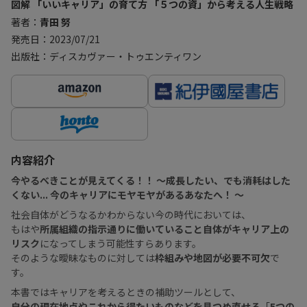
図解 「いいキャリア」の育て方 「５つの資」から考える人生戦略
著者：
青田 努
発売日：2023/07/21
出版社：ディスカヴァー・トゥエンティワン
内容紹介
今やるべきことが見えてくる！！ 〜成長したい、でも消耗はした
くない... 今のキャリアにモヤモヤがあるあなたへ！ 〜
社会自体がどうなるかわからない今の時代においては、
もはや
所属組織の指示通りに働いていること自体がキャリア上の
リスク
になってしまう可能性すらあります。
そのような曖昧なものに対しては
枠組みや地図が必要不可欠
で
す。
本書ではキャリアを考えるときの補助ツールとして、
自分の現在地点やこれから得たいものなどを見つめ直せる
「
5つの