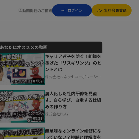
ログイン
無料会員登録
動画掲載のご相談
あなたにオススメの動画
キャリア迷子を防ぐ！組織を
あげた「リスキリング」のヒ
動画でご紹介しているサービスについて
ントとは
お気軽にご相談・ご質問いただけます！
株式会社ベネッセコーポレーショ
30秒でお申し込み可能
07:07
ン
相談を希望する
無料
属人化した社内研修を見直
す。自ら学び、自走する仕組
みの作り方
株式会社PLAY
09:31
無意味なオンライン研修にな
っていない？視聴と理解度を