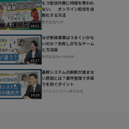
もう配信作業に時間を奪われ
ない。 オンライン配信を自
動化する方法
株式会社PLAY
06:21
なぜ新規事業はうまくいかな
いのか？失敗しがちなチーム
と方法論
株式会社Sun Asterisk
13:17
基幹システムの刷新が進まな
い原因とは？要件整理で手戻
りを防ぐポイント
コベルコシステム株式会社
14:29