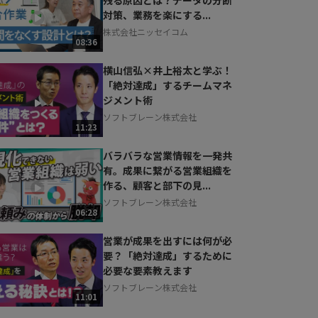
対策、業務を楽にする...
株式会社ニッセイコム
08:36
横山信弘×井上裕太と学ぶ！
「絶対達成」するチームマネ
ジメント術
ソフトブレーン株式会社
11:23
バラバラな営業情報を一発共
有。成果に繋がる営業組織を
作る、顧客と部下の見...
ソフトブレーン株式会社
06:28
営業が成果を出すには何が必
要？「絶対達成」するために
必要な要素教えます
ソフトブレーン株式会社
11:01