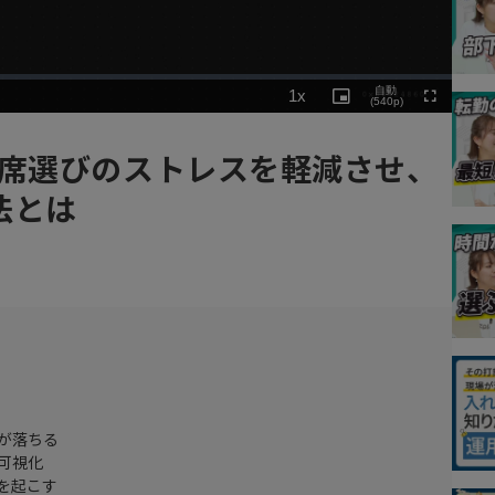
Playback
自動
1x
Rate
Picture-
(540p)
Fullscreen
in-
Picture
座席選びのストレスを軽減させ、
法とは
が落ちる
可視化
を起こす