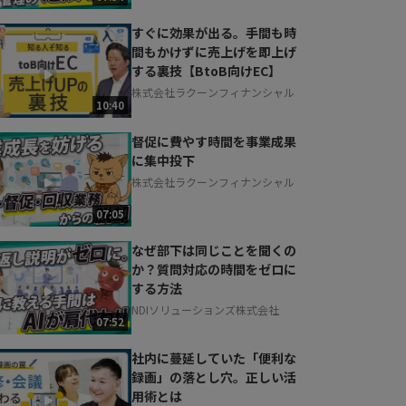
すぐに効果が出る。手間も時
間もかけずに売上げを即上げ
する裏技【BtoB向けEC】
株式会社ラクーンフィナンシャル
10:40
督促に費やす時間を事業成果
に集中投下
株式会社ラクーンフィナンシャル
07:05
なぜ部下は同じことを聞くの
か？質問対応の時間をゼロに
する方法
NDIソリューションズ株式会社
07:52
社内に蔓延していた「便利な
録画」の落とし穴。正しい活
用術とは