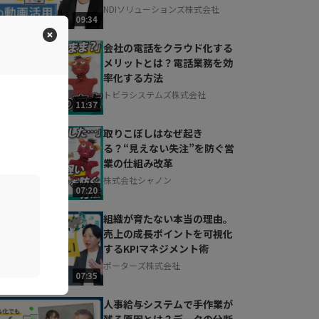
NDIソリューションズ株式会社
09:34
会社の電話をクラウド化する
メリットとは？電話業務を効
率化する方法
トビラシステムズ株式会社
11:37
取りこぼしはなぜ起き
る？“見えない失注”を防ぐ営
業の仕組み改革
株式会社シャノン
07:20
組織が育たない本当の理由。
売上の成長ポイントを可視化
するKPIマネジメント術
ポーターズ株式会社
07:35
人事給与システムで手作業が
残る原因とは？データの分断