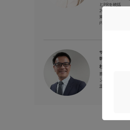
とPRを統括
2022年には
東京都スタート
内閣府規制改革
サイオステクノ
執行役員
杉本 卓（すぎ
商社、ベンチャー
ンズ（現サイオ
主にWeb事業関