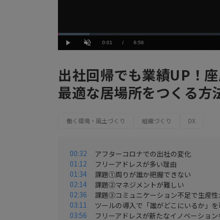
Loaded
:
8.66%
Current
0:01
/
Duration
6:56
Play
Unmute
Time
出社回帰でも業績UP！
最適な居場所をつくる方
働く環境・風土づくり
組織づくり
DX
00:32
アフターコロナでの出社の変化
01:12
フリーアドレスが多い理由
01:34
課題①周りが誰か把握できない
02:14
課題②マネジメントが難しい
02:36
課題③コミュニケーション不足で生産性
03:11
ツールの導入で「誰がどこにいるか」を
03:56
フリーアドレスが新たなイノベーション