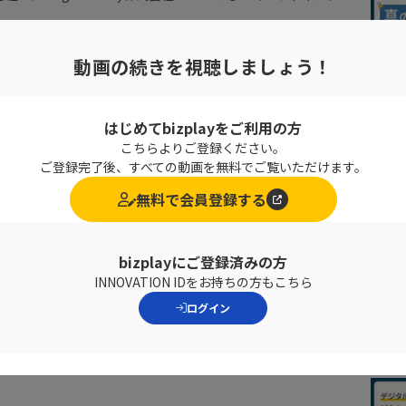
スタートアップエコシステム協会を設立、代表理事に就任
アップ戦略フェロー、文部科学省起業家教育推進大使、
動画の続きを視聴しましょう！
推進会議スタートアップ・投資ワーキンググループ専門委員
はじめてbizplayをご利用の方
こちらよりご登録ください。
ロジー株式会社
ご登録完了後、すべての動画を無料でご覧いただけます。
無料で会員登録する
もと・たく）
企業、VC等を経て、2014年2月にキーポートソリューショ
ステクノロジー株式会社）入社
bizplayにご登録済みの方
連、SaaSビジネス開発関連の業務を担当
INNOVATION IDをお持ちの方もこちら
ログイン