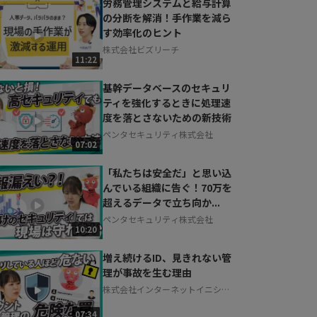
労務管理システムと給与計算
の分断を解消！手作業を減ら
す効率化のヒント
株式会社ビズリーチ
11:22
基幹データベースのセキュリ
ティを強化するときに処理速
度を落とさないための新技術
ペンタセキュリティ株式会社
07:02
「私たちは安全だ」と思い込
んでいる組織に告ぐ！70万を
超えるデータで立ち向か...
ペンタセキュリティ株式会社
10:20
増え続けるID、見きれない管
理が事故を生む理由
株式会社インターネットイニシア
ティブ
07:34