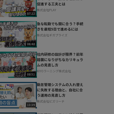
促進する工夫とは
株式会社PLAY
07:22
急な転勤でも間に合う？手続
きを最短5日で進めるには
株式会社ギガプライズ
06:48
社内研修の設計が限界？前年
踏襲になりがちなカリキュラ
ムの見直し方
KIYOラーニング株式会社
08:51
勤怠管理システムの入れ替え
に失敗する理由と、自社に合
う運用の見直し方
株式会社ビズリーチ
13:39