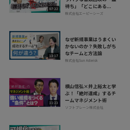
待ち」「どこにある...
07:22
株式会社エーピーシーズ
なぜ新規事業はうまくい
かないのか？失敗しがち
なチームと方法論
13:17
株式会社Sun Asterisk
横山信弘×井上裕太と学
ぶ！「絶対達成」するチ
ームマネジメント術
11:23
ソフトブレーン株式会社