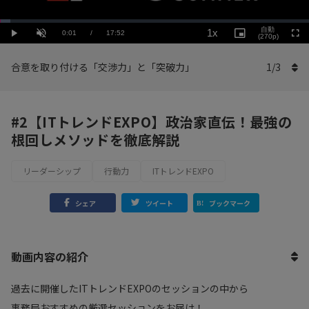
Loaded
:
Playback
3.36%
自動
1x
Current
0:01
/
Duration
17:52
Rate
Play
Unmute
Picture-
(270p)
Full
in-
Picture
Time
合意を取り付ける「交渉力」と「突破力」
1
/
3
#2【ITトレンドEXPO】政治家直伝！最強の
根回しメソッドを徹底解説
リーダーシップ
行動力
ITトレンドEXPO
シェア
ツイート
ブックマーク
動画内容の紹介
過去に開催したITトレンドEXPOのセッションの中から
事務局おすすめの厳選セッションをお届け！