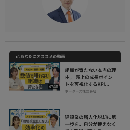
あなたにオススメの動画
動画でご紹介しているサービスについて
お気軽にご相談・ご質問いただけます！
組織が育たない本当の理
30秒でお申し込み可能
由。 売上の成長ポイン
トを可視化するKPI...
相談を希望する
07:35
無料
ポーターズ株式会社
建設業の属人化脱却に第
一歩を。自分が使えなく