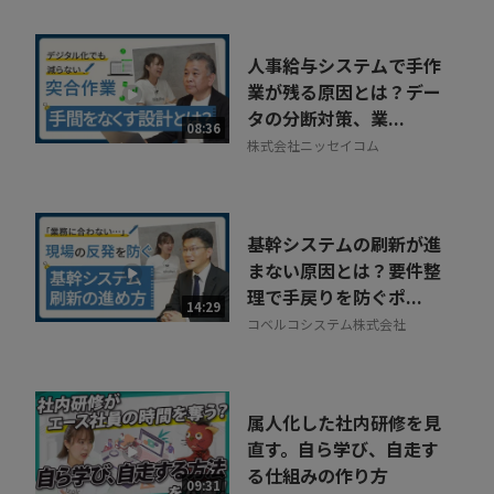
人事給与システムで手作
業が残る原因とは？デー
タの分断対策、業...
08:36
株式会社ニッセイコム
基幹システムの刷新が進
まない原因とは？要件整
理で手戻りを防ぐポ...
14:29
コベルコシステム株式会社
属人化した社内研修を見
直す。自ら学び、自走す
る仕組みの作り方
09:31