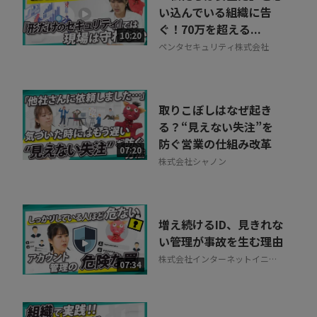
い込んでいる組織に告
ぐ！70万を超える...
10:20
ペンタセキュリティ株式会社
取りこぼしはなぜ起き
る？“見えない失注”を
防ぐ営業の仕組み改革
07:20
株式会社シャノン
増え続けるID、見きれな
い管理が事故を生む理由
株式会社インターネットイニシ
07:34
アティブ