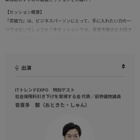
【セッション概要】
「突破力」は、ビジネスパーソンにとって、手に入れたい力の一
つではないでしょうか？本セッションでは、音喜多駿氏をお招き
し、「突破力」をテーマにお話しいただきます。突破力をつける
ためには、変革が止まる理由を見抜く「問題発見力」、合意を取
り付ける「交渉力」、変革を続ける人材に必要な「発信力」と
「共感力」など、付随する力も関係しています。それらを複合的
出演
に操る術は？取扱い方は？政治の現場で培った突破力を解説いた
だきながら、日常の仕事にもヒントを得られるコンテンツです。
ITトレンドEXPO 特別ゲスト
社会保険料引き下げを実現する会 代表／前参議院議員
音喜多 駿（おときた・しゅん）