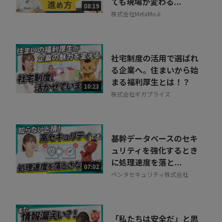
ても現場が変わる...
08:19
株式会社MetaMoJi
社宅制度の活用で選ばれ
る企業へ。住まいから始
まる福利厚生とは！？
10:23
株式会社ギガプライズ
基幹データベースのセキ
ュリティを強化するとき
に処理速度を落と...
07:02
ペンタセキュリティ株式会社
「私たちは安全だ」と思