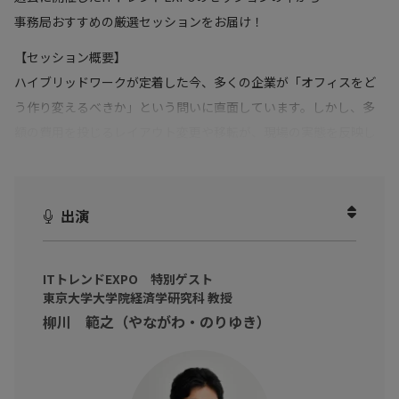
事務局おすすめの厳選セッションをお届け！
【セッション概要】
ハイブリッドワークが定着した今、多くの企業が「オフィスをど
う作り変えるべきか」という問いに直面しています。しかし、多
額の費用を投じるレイアウト変更や移転が、現場の実態を反映し
ない「経営陣の感覚」や「他社事例の模倣」で決まってしまうケ
ースは少なくありません。本セッションでは、東京大学大学院の
柳川範之教授を迎え、経済学の視点から「オフィスの活用のされ
出演
方」が従業員のパフォーマンスにどう影響するかを議論します。
さらに、イトーキの分析データを用い、「営業担当の成約率を高
ITトレンドEXPO 特別ゲスト
める座席配置」や「部門を超えた雑談を生む仕掛け」など、具体
東京大学大学院経済学研究科 教授
的なエビデンスに基づいた改善手法を公開。単なるコスト削減に
柳川 範之（やながわ・のりゆき）
留まらない、組織の実行力を引き出すための「科学的なオフィス
戦略」のヒントを詳しく紐解いていきます。
※動画内のデータや実数、所属・肩書は撮影当時のものです