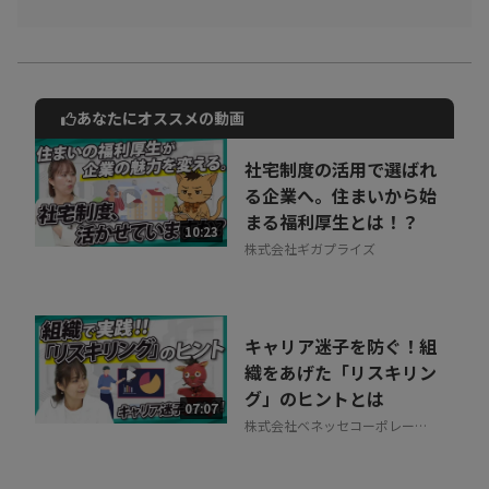
あなたにオススメの動画
動画でご紹介しているサービスについて
お気軽にご相談・ご質問いただけます！
社宅制度の活用で選ばれ
30秒でお申し込み可能
る企業へ。住まいから始
まる福利厚生とは！？
相談を希望する
10:23
無料
株式会社ギガプライズ
キャリア迷子を防ぐ！組
織をあげた「リスキリン
グ」のヒントとは
07:07
株式会社ベネッセコーポレーシ
ョン