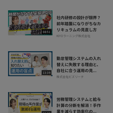
社内研修の設計が限界？
前年踏襲になりがちなカ
リキュラムの見直し方
08:51
KIYOラーニング株式会社
勤怠管理システムの入れ
替えに失敗する理由と、
自社に合う運用の見...
13:39
株式会社ビズリーチ
労務管理システムと給与
計算の分断を解消！手作
業を減らす効率化の...