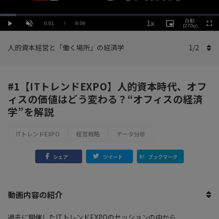
Loaded
:
Playback
7.41%
自動
1x
Current
0:01
/
Duration
8:06
Rate
Play
Unmute
Picture-
(270p)
Full
in-
Picture
Time
人的資本経営と「働く場所」の経済学
1
/
2
#1【ITトレンドEXPO】人的資本時代、オフ
ィスの価値はどう変わる？“オフィスの経済
学”を解説
ITトレンドEXPO
経営戦略
データ分析
シェア
ツイート
ブックマーク
動画内容の紹介
過去に開催したITトレンドEXPOのセッションの中から