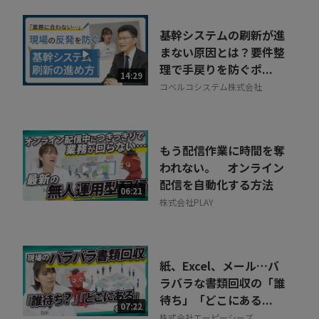
基幹システムの刷新が進
まない原因とは？要件整
理で手戻りを防ぐポ...
14:29
コベルコシステム株式会社
もう配信作業に時間を奪
われない。 オンライン
配信を自動化する方法
06:21
株式会社PLAY
紙、Excel、メール…バ
ラバラな書類回収の「誰
待ち」「どこにある...
07:22
株式会社エーピーシーズ