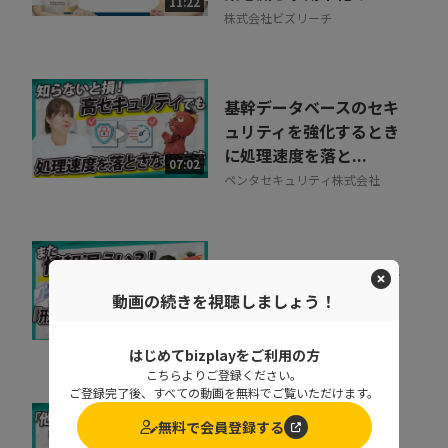
11:22
株式会社ビズリーチ
基幹データベースのセキ
ュリティを強化するとき
に処理速度を落と...
07:02
ペンタセキュリティ株式会社
「私たちは安全だ」と思
い込んでいる組織に告
動画の続きを視聴しましょう！
ぐ！70万を超える...
10:20
ペンタセキュリティ株式会社
はじめてbizplayをご利用の方
こちらよりご登録ください。
ご登録完了後、すべての動画を無料でご覧いただけます。
無料で会員登録する
取りこぼしはなぜ起き