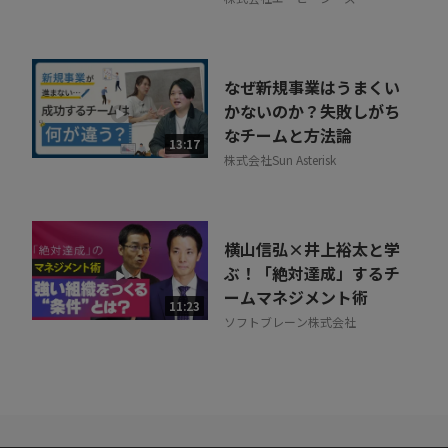
なぜ新規事業はうまくい
かないのか？失敗しがち
なチームと方法論
13:17
株式会社Sun Asterisk
横山信弘×井上裕太と学
ぶ！「絶対達成」するチ
ームマネジメント術
11:23
ソフトブレーン株式会社