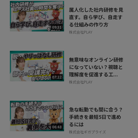
属人化した社内研修を見
直す。自ら学び、自走す
る仕組みの作り方
09:31
株式会社PLAY
無意味なオンライン研修
になっていない？視聴と
理解度を促進する工...
07:22
株式会社PLAY
急な転勤でも間に合う？
手続きを最短5日で進め
るには
06:48
株式会社ギガプライズ