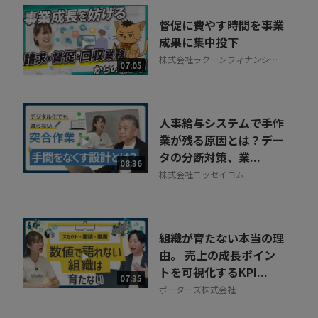
督促に費やす時間を事業
成果に集中投下
株式会社ラクーンフィナンシャ
07:05
ル
人事給与システムで手作
業が残る原因とは？デー
タの分断対策、業...
08:36
株式会社ニッセイコム
組織が育たない本当の理
由。 売上の成長ポイン
トを可視化するKPI...
07:35
ポーターズ株式会社