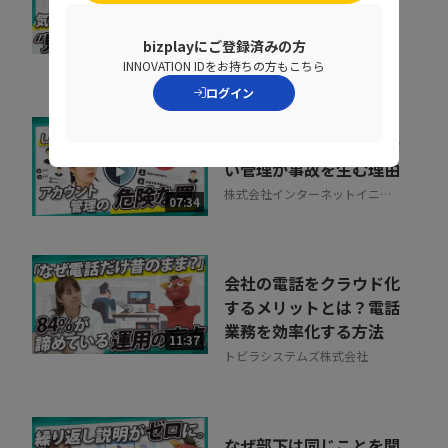
る？“見えない失注”を
防ぐ営業の仕組み改革
07:20
bizplayにご登録済みの方
株式会社シャノン
INNOVATION IDをお持ちの方もこちら
ログイン
増え続けるID、見きれな
い管理が事故を生む理由
株式会社インターネットイニシ
07:34
アティブ
会社の電話をクラウド化
するメリットとは？電話
業務を効率化する方法
11:37
トビラシステムズ株式会社
なぜ部下は同じことを聞