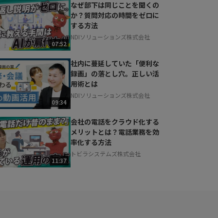
なぜ部下は同じことを聞くの
か？質問対応の時間をゼロに
する方法
NDIソリューションズ株式会社
07:52
社内に蔓延していた「便利な
録画」の落とし穴。正しい活
用術とは
NDIソリューションズ株式会社
09:34
会社の電話をクラウド化する
メリットとは？電話業務を効
率化する方法
トビラシステムズ株式会社
11:37