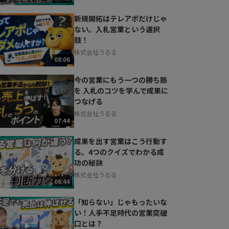
新規開拓はテレアポだけじゃ
ない。入札営業という選択
肢！
株式会社うるる
08:06
今の営業にもう一つの勝ち筋
を 入札のコツを学んで成果に
つなげる
株式会社うるる
07:44
成果を出す営業はこう行動す
る。4つのクイズでわかる成
功の秘訣
株式会社うるる
06:44
「知らない」じゃもったいな
い！人手不足時代の営業突破
口とは？