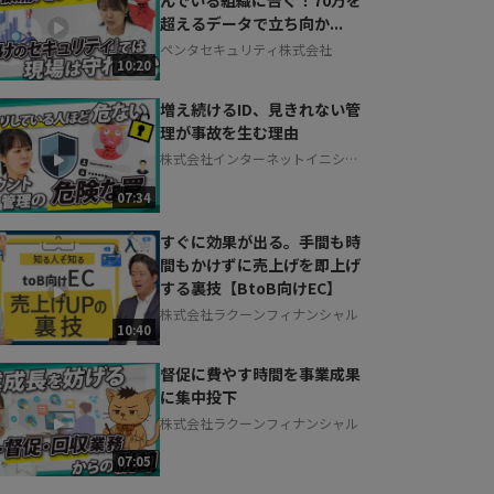
超えるデータで立ち向か...
ペンタセキュリティ株式会社
10:20
増え続けるID、見きれない管
理が事故を生む理由
株式会社インターネットイニシア
ティブ
07:34
すぐに効果が出る。手間も時
間もかけずに売上げを即上げ
する裏技【BtoB向けEC】
株式会社ラクーンフィナンシャル
10:40
督促に費やす時間を事業成果
に集中投下
株式会社ラクーンフィナンシャル
07:05