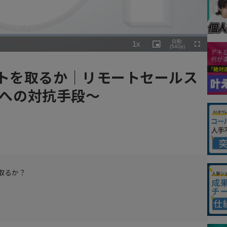
Playback
自動
1x
Rate
Picture-
(540p)
Fullscreen
in-
Picture
ントを取るか｜リモートセールス
ロスへの対抗手段～
取るか？