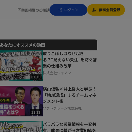
ログイン
無料会員登録
動画掲載のご相談
あなたにオススメの動画
取りこぼしはなぜ起き
る？“見えない失注”を防ぐ営
動画でご紹介しているサービスについて
業の仕組み改革
お気軽にご相談・ご質問いただけます！
株式会社シャノン
30秒でお申し込み可能
07:20
相談を希望する
無料
横山信弘×井上裕太と学ぶ！
「絶対達成」するチームマネ
ジメント術
ソフトブレーン株式会社
11:23
バラバラな営業情報を一発共
有。成果に繋がる営業組織を