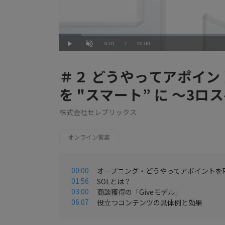
Loaded
:
6.01%
Current
0:01
/
Duration
10:00
Play
Unmute
Time
＃２ どうやってアポイ
を "スマート” に ～3
株式会社セレブリックス
オンライン営業
00:00
オープニング・どうやってアポイントを
01:56
SOLとは？
03:00
商談獲得の「Giveモデル」
06:07
役立つコンテンツの具体例と効果