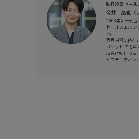
執行役員 セール
今井 晶也（
2008年に株式
セールスエバン
う。
商品内容に依存
メソッド™”を執
現在は執行役員
トブランディン