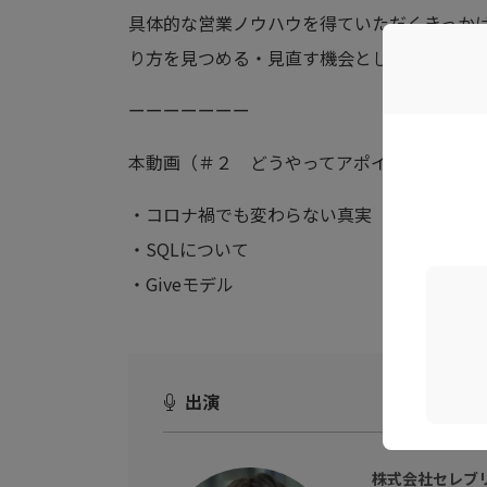
具体的な営業ノウハウを得ていただくきっか
り方を見つめる・見直す機会としても是非ご
ーーーーーーー
本動画（＃２ どうやってアポイントを取る
・コロナ禍でも変わらない真実
・SQLについて
・Giveモデル
出演
株式会社セレブ