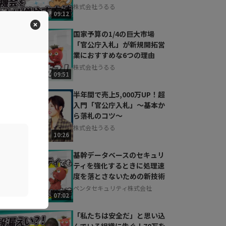
株式会社うるる
09:12
国家予算の1/4の巨大市場
「官公庁入札」が新規開拓営
業におすすめな6つの理由
株式会社うるる
09:51
半年間で売上5,000万UP！超
入門「官公庁入札」～基本か
ら落札のコツ～
株式会社うるる
10:26
基幹データベースのセキュリ
ティを強化するときに処理速
度を落とさないための新技術
ペンタセキュリティ株式会社
07:02
「私たちは安全だ」と思い込
んでいる組織に告ぐ！70万を