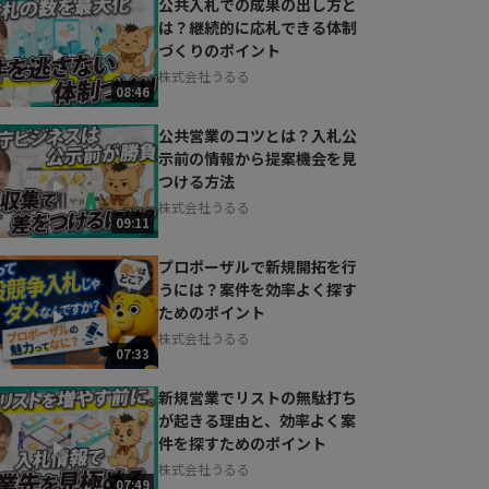
公共入札での成果の出し方と
は？継続的に応札できる体制
づくりのポイント
株式会社うるる
08:46
公共営業のコツとは？入札公
示前の情報から提案機会を見
つける方法
株式会社うるる
09:11
プロポーザルで新規開拓を行
うには？案件を効率よく探す
ためのポイント
株式会社うるる
07:33
新規営業でリストの無駄打ち
が起きる理由と、効率よく案
件を探すためのポイント
株式会社うるる
07:49