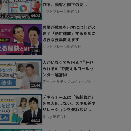
作る、顧客と部下の見...
ソフトブレーン株式会社
06:28
営業が成果を出すには何が必
要？「絶対達成」するために
必要な要素教えます
ソフトブレーン株式会社
11:01
人がいなくても回る？"任せ
られるAI"で変えるコールセ
ンター運営術
アップセルテクノロジィーズ株式
12:44
会社
デキるチームは「名刺管理」
を属人化しない。スキル差で
リレーションを失わない...
Ｓｋｙ株式会社
09:38