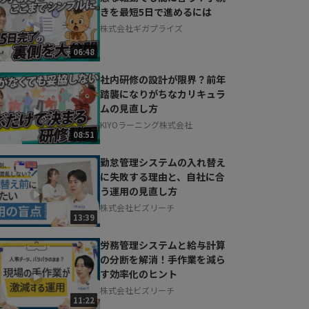
きを最短5日で進めるには
株式会社ギガプライズ
06:48
社内研修の設計が限界？前年
踏襲になりがちなカリキュラ
ムの見直し方
KIYOラーニング株式会社
08:51
勤怠管理システムの入れ替え
に失敗する理由と、自社に合
う運用の見直し方
株式会社ビズリーチ
13:39
労務管理システムと給与計算
の分断を解消！手作業を減ら
す効率化のヒント
株式会社ビズリーチ
11:22