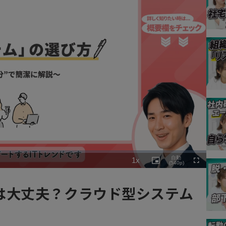
Playback
自動
1x
Rate
Picture-
(540p)
Fullscreen
in-
Picture
は大丈夫？クラウド型システム