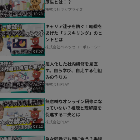
厚生とは！？
お気軽にご相談・ご質問いただけます！
株式会社ギガプライズ
30秒でお申し込み可能
10:23
相談を希望する
無料
キャリア迷子を防ぐ！組織を
あげた「リスキリング」のヒ
ントとは
株式会社ベネッセコーポレーショ
07:07
ン
属人化した社内研修を見直
す。自ら学び、自走する仕組
みの作り方
株式会社PLAY
09:31
無意味なオンライン研修にな
っていない？視聴と理解度を
促進する工夫とは
株式会社PLAY
07:22
急な転勤でも間に合う？手続