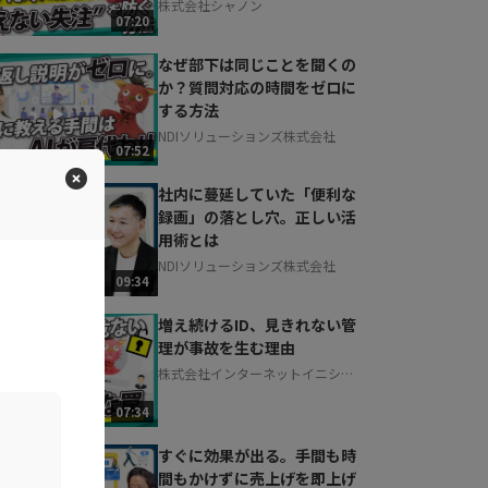
株式会社シャノン
07:20
なぜ部下は同じことを聞くの
か？質問対応の時間をゼロに
する方法
NDIソリューションズ株式会社
07:52
社内に蔓延していた「便利な
録画」の落とし穴。正しい活
用術とは
NDIソリューションズ株式会社
09:34
増え続けるID、見きれない管
理が事故を生む理由
株式会社インターネットイニシア
ティブ
07:34
すぐに効果が出る。手間も時
間もかけずに売上げを即上げ