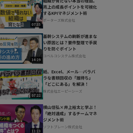
組織が育たない本当の理由。
売上の成長ポイントを可視化
するKPIマネジメント術
ポーターズ株式会社
07:35
基幹システムの刷新が進まな
い原因とは？要件整理で手戻
りを防ぐポイント
コベルコシステム株式会社
14:29
紙、Excel、メール…バラバ
ラな書類回収の「誰待ち」
「どこにある」を解決！
株式会社エーピーシーズ
07:22
横山信弘×井上裕太と学ぶ！
「絶対達成」するチームマネ
ジメント術
ソフトブレーン株式会社
11:23