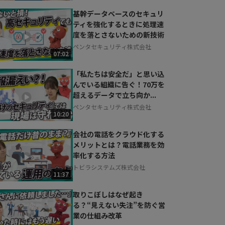
基幹データベースのセキュリ
ティを強化するときに処理速
度を落とさないための新技術
ペンタセキュリティ株式会社
07:02
「私たちは安全だ」と思い込
んでいる組織に告ぐ！70万を
超えるデータで立ち向か...
ペンタセキュリティ株式会社
10:20
会社の電話をクラウド化する
メリットとは？電話業務を効
率化する方法
トビラシステムズ株式会社
11:37
取りこぼしはなぜ起き
る？“見えない失注”を防ぐ営
業の仕組み改革