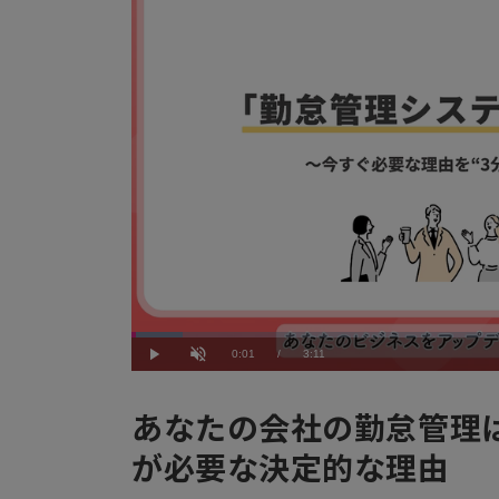
Loaded
:
6.29%
Current
0:01
/
Duration
3:11
Play
Unmute
Time
あなたの会社の勤怠管理
が必要な決定的な理由