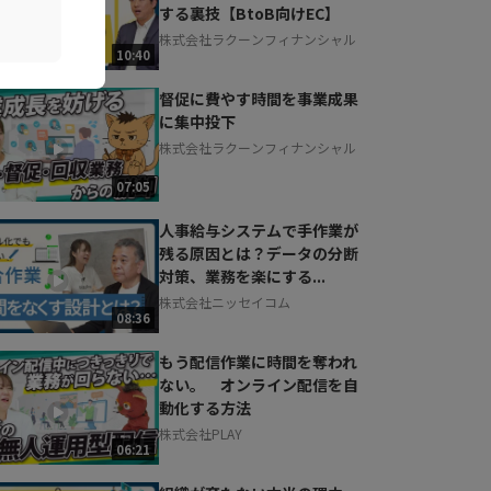
する裏技【BtoB向けEC】
株式会社ラクーンフィナンシャル
10:40
督促に費やす時間を事業成果
に集中投下
株式会社ラクーンフィナンシャル
07:05
人事給与システムで手作業が
残る原因とは？データの分断
対策、業務を楽にする...
株式会社ニッセイコム
08:36
もう配信作業に時間を奪われ
ない。 オンライン配信を自
動化する方法
株式会社PLAY
06:21