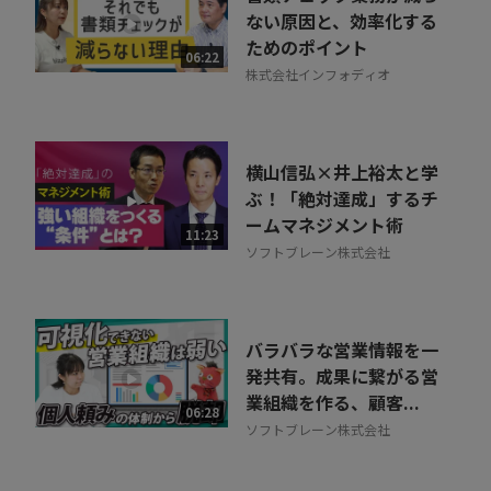
ない原因と、効率化する
ためのポイント
06:22
株式会社インフォディオ
横山信弘×井上裕太と学
ぶ！「絶対達成」するチ
ームマネジメント術
11:23
ソフトブレーン株式会社
バラバラな営業情報を一
発共有。成果に繋がる営
業組織を作る、顧客...
06:28
ソフトブレーン株式会社