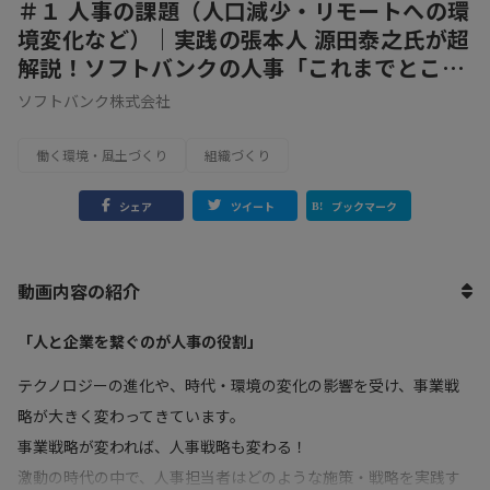
＃１ 人事の課題（人口減少・リモートへの環
境変化など）｜実践の張本人 源田泰之氏が超
解説！ソフトバンクの人事「これまでとこれ
から」
ソフトバンク株式会社
働く環境・風土づくり
組織づくり
シェア
ツイート
ブックマーク
動画内容の紹介
「人と企業を繋ぐのが人事の役割」
テクノロジーの進化や、時代・環境の変化の影響を受け、事業戦
略が大きく変わってきています。
事業戦略が変われば、人事戦略も変わる！
激動の時代の中で、人事担当者はどのような施策・戦略を実践す