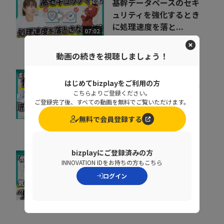
基幹データベースのセキ
ュリティを強化するとき
に処理速度を落と...
07:02
ペンタセキュリティ株式会社
動画の続きを視聴しましょう！
「私たちは安全だ」と思
はじめてbizplayをご利用の方
こちらよりご登録ください。
い込んでいる組織に告
ご登録完了後、すべての動画を無料でご覧いただけます。
ぐ！70万を超える...
10:20
無料で会員登録する
ペンタセキュリティ株式会社
bizplayにご登録済みの方
INNOVATION IDをお持ちの方もこちら
取りこぼしはなぜ起き
る？“見えない失注”を
ログイン
防ぐ営業の仕組み改革
07:20
株式会社シャノン