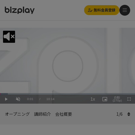
無料会員登録
Loaded
:
Playback
5.87%
自動
1x
Current
0:01
/
Duration
10:14
Rate
Play
Unmute
Picture-
(270p)
Full
in-
Picture
Time
オープニング 講師紹介 会社概要
1
/
6