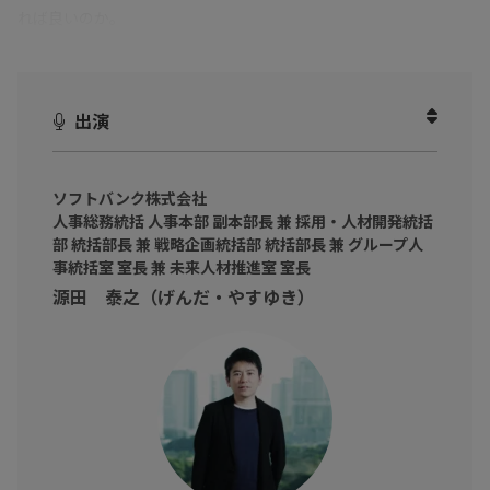
れば良いのか。
10年、20年先に良い会社をつくっていく為に取り組まなければな
らない人事課題とは。
出演
HRアワード2019で企業人事部門個人の部で最優秀賞を受賞した、
ソフトバンク株式会社 源田 泰之氏 に、
事業戦略に合わせた実践的な人事戦略とその考え方についてお話
ソフトバンク株式会社
頂きます。
人事総務統括 人事本部 副本部長 兼 採用・人材開発統括
部 統括部長 兼 戦略企画統括部 統括部長 兼 グループ人
海外から見た日本の人事課題として、最も奥が深いのは
「ジェン
事統括室 室長 兼 未来人材推進室 室長
ダーギャップ」
です。
源田 泰之（げんだ・やすゆき）
女性が活躍できない企業は、偏り・差別的な要素があるとみられ
ている中、日本のジェンダーギャップはグローバルに見ると低い
水準にあります。
何故、日本企業では男女の活躍に差があるのでしょうか？
また、ジェンダーギャップの差が企業に齎す損失とは？