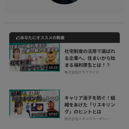
株式会社ソフトバンクでは、「年齢」「性別」「国籍」に関係な
く、ふさわしい人がふさわしいポジションで活躍することを推進
しています。
源田氏が考える、ダイバーシティ＆インクルージョンとは。
あなたにオススメの動画
動画でご紹介しているサービスについて
お気軽にご相談・ご質問いただけます！
社宅制度の活用で選ばれ
30秒でお申し込み可能
る企業へ。住まいから始
まる福利厚生とは！？
相談を希望する
10:23
無料
株式会社ギガプライズ
キャリア迷子を防ぐ！組
織をあげた「リスキリン
グ」のヒントとは
07:07
株式会社ベネッセコーポレーシ
ョン