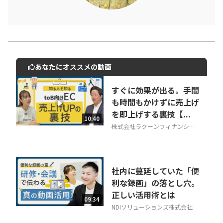
あなたにオススメの動画
動画でご紹介しているサービスについて
お気軽にご相談・ご質問いただけます！
すぐに効果が出る。手間
30秒でお申し込み可能
も時間もかけずに売上げ
を即上げする裏技【...
相談を希望する
10:40
無料
株式会社ラクーンフィナンシャ
ル
社内に蔓延していた「便
利な録画」の落とし穴。
正しい活用術とは
09:34
NDIソリューションズ株式会社