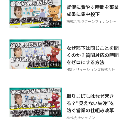
督促に費やす時間を事業
成果に集中投下
株式会社ラクーンフィナンシャ
07:05
ル
なぜ部下は同じことを聞
くのか？質問対応の時間
をゼロにする方法
07:52
NDIソリューションズ株式会社
取りこぼしはなぜ起き
る？“見えない失注”を
防ぐ営業の仕組み改革
07:20
株式会社シャノン