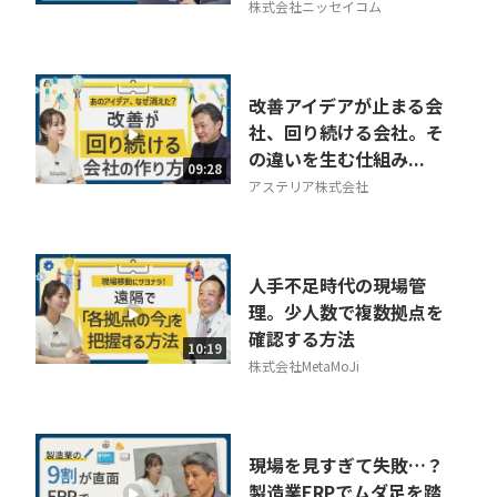
株式会社ニッセイコム
改善アイデアが止まる会
社、回り続ける会社。そ
の違いを生む仕組み...
09:28
アステリア株式会社
人手不足時代の現場管
理。少人数で複数拠点を
確認する方法
10:19
株式会社MetaMoJi
現場を見すぎて失敗…？
製造業ERPでムダ足を踏