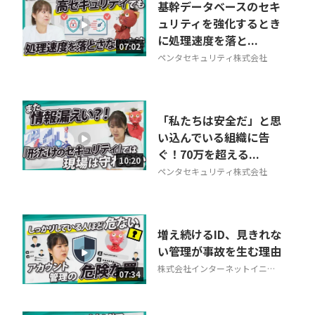
基幹データベースのセキ
ュリティを強化するとき
に処理速度を落と...
07:02
ペンタセキュリティ株式会社
「私たちは安全だ」と思
い込んでいる組織に告
ぐ！70万を超える...
10:20
ペンタセキュリティ株式会社
増え続けるID、見きれな
い管理が事故を生む理由
株式会社インターネットイニシ
07:34
アティブ