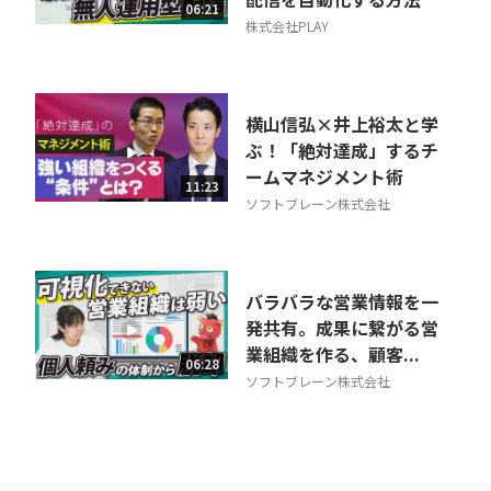
06:21
株式会社PLAY
横山信弘×井上裕太と学
ぶ！「絶対達成」するチ
ームマネジメント術
11:23
ソフトブレーン株式会社
バラバラな営業情報を一
発共有。成果に繋がる営
業組織を作る、顧客...
06:28
ソフトブレーン株式会社