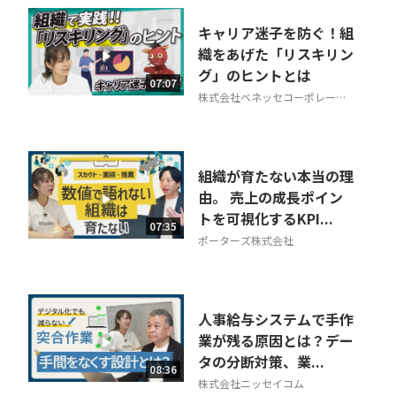
キャリア迷子を防ぐ！組
織をあげた「リスキリン
グ」のヒントとは
07:07
株式会社ベネッセコーポレーシ
ョン
組織が育たない本当の理
由。 売上の成長ポイン
トを可視化するKPI...
07:35
ポーターズ株式会社
人事給与システムで手作
業が残る原因とは？デー
タの分断対策、業...
08:36
株式会社ニッセイコム