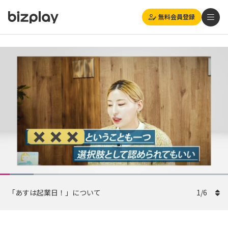
無料会員登録
Loaded
:
Playback
自動
16.16%
1x
Current
0:19
/
Duration
7:26
Rate
Pause
Unmute
Picture-
(270p)
Full
「あすは起業日！」について
in-
1
/
6
Picture
Time