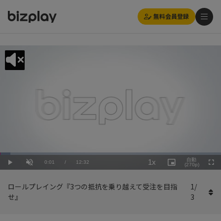
無料会員登録
Loaded
:
Playback
4.79%
自動
1x
Current
0:01
/
Duration
12:32
Rate
Play
Unmute
Picture-
(270p)
Full
in-
Picture
Time
ロールプレイング『3つの抵抗を乗り越えて受注を目指
1
/
せ』
3