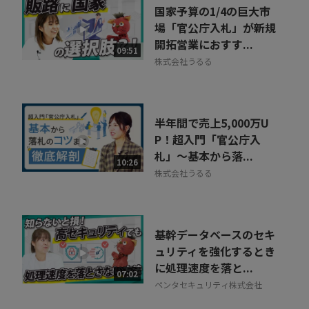
国家予算の1/4の巨大市
場「官公庁入札」が新規
開拓営業におすす...
09:51
株式会社うるる
半年間で売上5,000万U
P！超入門「官公庁入
札」～基本から落...
10:26
株式会社うるる
基幹データベースのセキ
ュリティを強化するとき
に処理速度を落と...
07:02
ペンタセキュリティ株式会社