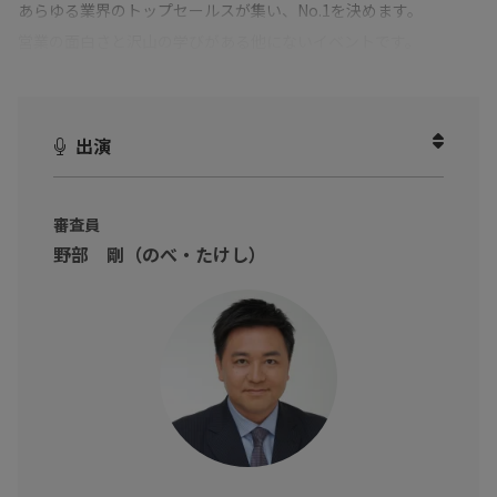
あらゆる業界のトップセールスが集い、No.1を決めます。
営業の面白さと沢山の学びがある他にないイベントです。
あなたの営業イメージが変わります！
ーーーーーーー
出演
＃2nd STAGE ロープレ対決 優勝者プレゼン
S1グランプリの運営メンバーになりきって、独自の営業コンサ
ル・研修を販売頂きます。
審査員
日々の営業活動で得た独自のノウハウを活かして、プレゼンテー
野部 剛（のべ・たけし）
ターが10分間で商談に挑みます。
プレゼンターに立ちはだかる3つの抵抗とは？
トップセールスによる本気の商談をご覧ください！
ーーーーーーー
■主催者
セールスギルド株式会社
代表取締役 古瀬貴大