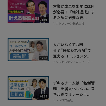
営業が成果を出すには何
が必要？「絶対達成」す
るために必要な要...
11:01
ソフトブレーン株式会社
人がいなくても回
る？"任せられるAI"で
変えるコールセンタ...
12:44
アップセルテクノロジィーズ株
式会社
デキるチームは「名刺管
理」を属人化しない。ス
キル差でリレーショ...
09:38
Ｓｋｙ株式会社