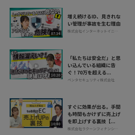
増え続けるID、見きれな
い管理が事故を生む理由
株式会社インターネットイニシ
07:34
アティブ
「私たちは安全だ」と思
い込んでいる組織に告
ぐ！70万を超える...
10:20
ペンタセキュリティ株式会社
すぐに効果が出る。手間
も時間もかけずに売上げ
を即上げする裏技【...
10:40
株式会社ラクーンフィナンシャ
ル