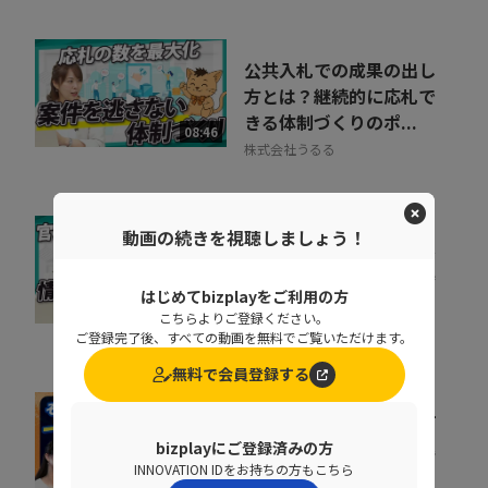
公共入札での成果の出し
方とは？継続的に応札で
きる体制づくりのポ...
08:46
株式会社うるる
動画の続きを視聴しましょう！
公共営業のコツとは？入
札公示前の情報から提案
はじめてbizplayをご利用の方
機会を見つける方法
09:11
こちらよりご登録ください。
株式会社うるる
ご登録完了後、すべての動画を無料でご覧いただけます。
無料で会員登録する
プロポーザルで新規開拓
を行うには？案件を効率
bizplayにご登録済みの方
INNOVATION IDをお持ちの方もこちら
よく探すためのポイント
07:33