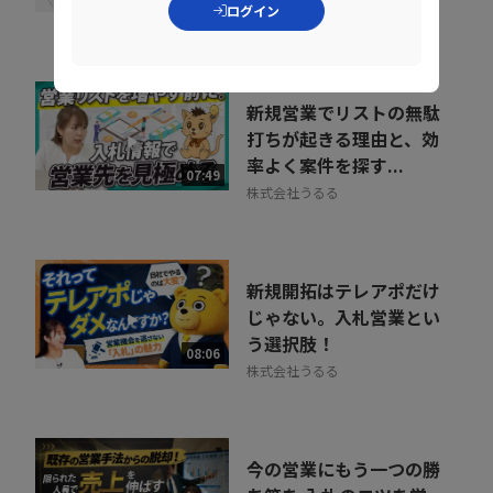
ログイン
株式会社うるる
新規営業でリストの無駄
打ちが起きる理由と、効
率よく案件を探す...
07:49
株式会社うるる
新規開拓はテレアポだけ
じゃない。入札営業とい
う選択肢！
08:06
株式会社うるる
今の営業にもう一つの勝