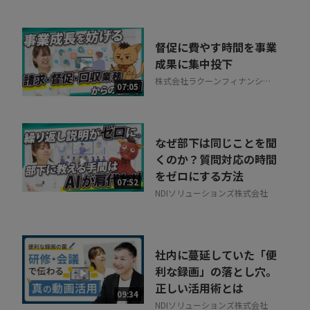
督促に費やす時間を事業
成果に集中投下
株式会社ラクーンフィナンシャ
07:05
ル
なぜ部下は同じことを聞
くのか？質問対応の時間
をゼロにする方法
07:52
NDIソリューションズ株式会社
社内に蔓延していた「便
利な録画」の落とし穴。
正しい活用術とは
09:34
NDIソリューションズ株式会社